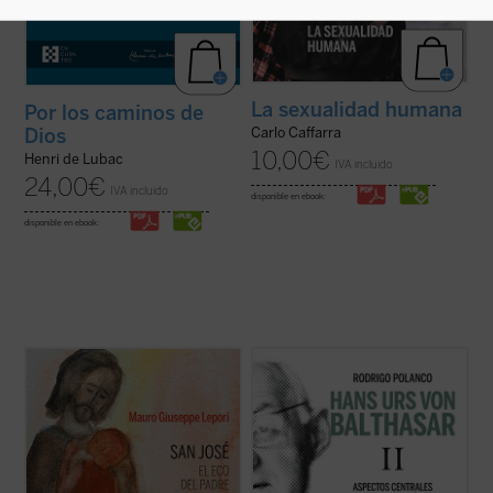
La sexualidad humana
Por los caminos de
Dios
Carlo Caffarra
10,00
€
Henri de Lubac
IVA incluido
24,00
€
IVA incluido
disponible en ebook:
disponible en ebook:
San José fue llamado a materializar la
Este segundo volumen está dedicado a las
paternidad de Dios hacia el Hijo encarnado.
líneas centrales de la
Trilogía teológica
, su
Una vocación, un camino, vividos en el
obra central, escrita entre 1961 y 1987.
silencio, porque tendía a la escucha de una
Señalada por el propio von Balthasar como
Palabra que se hizo Presencia en su casa.
«el plan fundamental, la preocupación de
Con él, Dios Padre no ha querido ...
(ver
una vida», este ...
(ver ficha)
ficha)