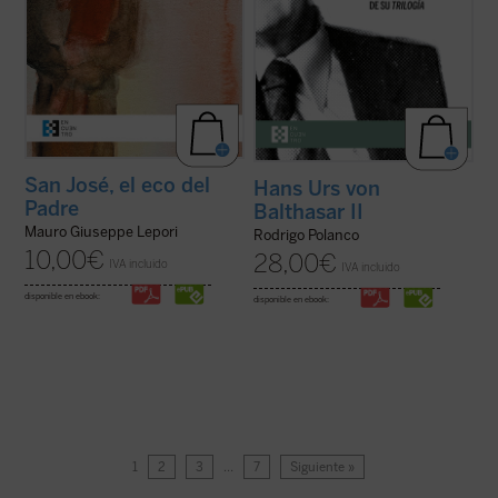
San José, el eco del
Hans Urs von
Padre
Balthasar II
Mauro Giuseppe Lepori
Rodrigo Polanco
10,00
€
28,00
€
IVA incluido
IVA incluido
disponible en ebook:
disponible en ebook:
1
2
3
…
7
Siguiente »