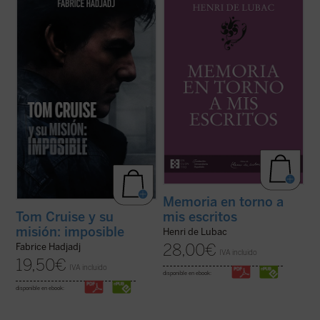
cine. Cuando un actor se convierte en
primeros veinte años
y
Memoria en torno a
símbolo de una generación,
mis escritos
. Ambas Memorias nos
inevitablemente refleja algo de su época.
permiten conocer la vida y la obra de Henri
Por eso, al hablar de Tom, hablamos
de Lubac desde su nacimiento en 1896
también de toda la humanidad. Entre
hasta el final de su período militar ...
(ver
filosofía, teología y ...
(ver ficha)
ficha)
Memoria en torno a
mis escritos
Tom Cruise y su
misión: imposible
Henri de Lubac
28,00
€
Fabrice Hadjadj
IVA incluido
19,50
€
IVA incluido
disponible en ebook:
disponible en ebook: