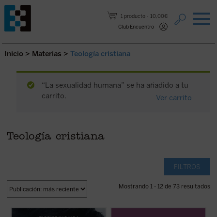
Saltar al contenido.
1 producto
10,00€
Club Encuentro
Inicio
>
Materias
>
Teología cristiana
“La sexualidad humana” se ha añadido a tu
carrito.
Ver carrito
Teología cristiana
FILTROS
Mostrando 1 - 12 de 73 resultados
Hadjadj mira a Tom Cruise más allá del
Este volumen incluye
Memoria sobre mis