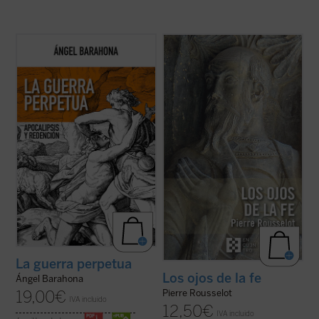
Las preguntas que surgen en este ensayo
A pesar de su lejanía (1910),
Los ojos de la
son inquietantes: ¿por qué la hostilidad
fe
continúa representando una concepción
guerrera ha sido un hecho constatable,
teológica muy significativa en la historia
permanente a lo largo de la historia de la
moderna de las explicaciones acerca de la
humanidad y podemos sospechar que lo
fe cristiana. En medio de la multiplicidad de
seguirá siendo? ¿Por qué la actividad ...
estas, centradas unas ...
(ver ficha)
(ver ficha)
La guerra perpetua
Los ojos de la fe
Ángel Barahona
Pierre Rousselot
19,00
€
IVA incluido
12,50
€
IVA incluido