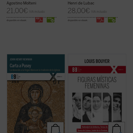
Agostino Molteni
Henri de Lubac
21,00
€
28,00
€
IVA incluido
IVA incluido
disponible en ebook:
disponible en ebook:
John Henry Newman escribe este
Desde Hadewijch de Amberes hasta Edith
apasionado tratado breve a modo de
Stein, pasando por Teresa de Ávila, Teresa
respuesta a
Eirenicon
, un largo volumen
del Niño Jesús e Isabel de la Trinidad: cinco
escrito por su amigo Edward Pusey. Aquí el
místicas, cinco personalidades
santo insiste en la legitimidad del puesto de
excepcionales, que impulsan un
María en la teología católica recurriendo ...
renacimiento interior necesario para la
(ver ficha)
Iglesia tanto ...
(ver ficha)