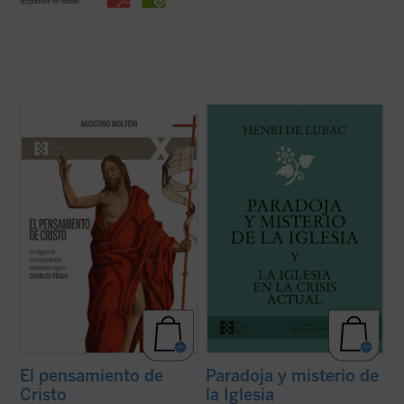
disponible en ebook:
Hasta ahora los apreciables estudios
¿Qué lugar han de ocupar la Iglesia y los
sobre la «teología» de Charles Péguy se
cristianos en la sociedad contemporánea?
han centrado solamente en algunos
Este es el tema dominante de los textos de
aspectos específicos de la reflexión
Henri de Lubac reunidos en el presente
cristiana, pero no han indagado sobre
volumen. Frente a una crisis que sacude las
cómo el escritor supo reconocer el
raíces espirituales de Europa, el ...
(ver
pensamiento de ...
(ver ficha)
ficha)
El pensamiento de
Paradoja y misterio de
Cristo
la Iglesia