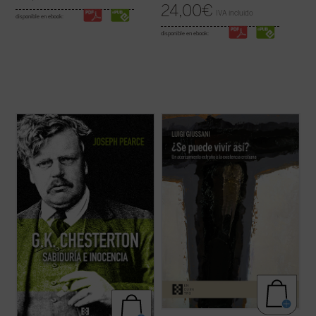
24,00
€
IVA incluido
disponible en ebook:
disponible en ebook:
Edición 150 aniversario del nacimiento de
Un libro en el que el genio del autor brilla
Chesterton.
especialmente, en un recorrido
«Pearce consigue que la vida de
humanamente razonable y atractivo a
Chesterton fluya con pulso de novela (...)
través de los conceptos principales que
Leer
G.K. Chesterton. Sabiduría e inocencia
describen la existencia cristiana: fe
es altamente recomendable, salvo que uno
(libertad, obediencia), esperanza (pobreza,
prefiera pasar ...
(ver ficha)
confianza) y ...
(ver ficha)