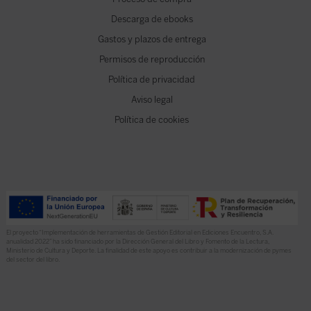
Descarga de ebooks
Gastos y plazos de entrega
Permisos de reproducción
Política de privacidad
Aviso legal
Política de cookies
El proyecto “Implementación de herramientas de Gestión Editorial en Ediciones Encuentro, S.A.
anualidad 2022” ha sido financiado por la Dirección General del Libro y Fomento de la Lectura,
Ministerio de Cultura y Deporte. La finalidad de este apoyo es contribuir a la modernización de pymes
del sector del libro.