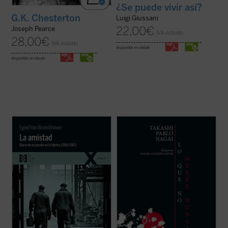
¿Se puede vivir así?
G.K. Chesterton
Luigi Giussani
22,00
€
Joseph Pearce
IVA incluido
28,00
€
IVA incluido
disponible en ebook:
disponible en ebook:
La amistad
contiene una amplia antología
Lo que no muere nunca
es la autobiografía
de extractos editados e inéditos del diario
de Takashi Nagai, en la que el autor recorre
al que el jesuita Van Broeckhoven confió
su vida, desde la infancia hasta el día de la
sus reflexiones. En él se disciernen
explosión de la bomba atómica, captando
elementos profundamente enraizados en la
los numerosos acontecimientos que se
tradición de la Iglesia ...
(ver ficha)
desarrollan como la ...
(ver ficha)