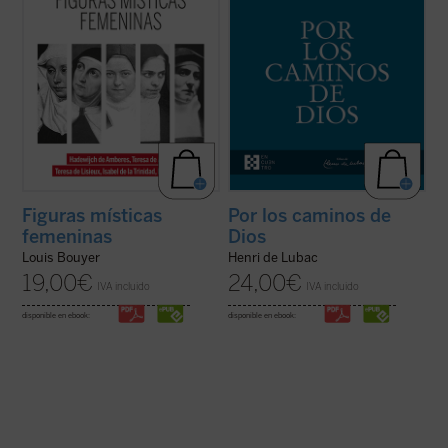
Iglesia tanto ...
(ver ficha)
ficha)
Figuras místicas
Por los caminos de
femeninas
Dios
Louis Bouyer
Henri de Lubac
19,00
€
24,00
€
IVA incluido
IVA incluido
disponible en ebook:
disponible en ebook: