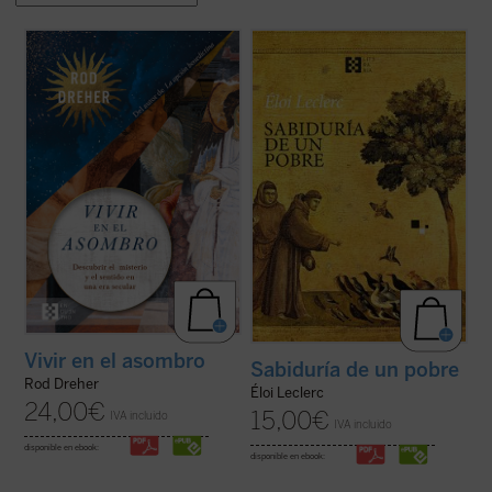
Rod Dreher narra cómo Occidente fue
No se trata de un tratado ni de una
perdiendo su capacidad de asombrarse,
biografía al uso, sino de una narración
cómo se «desencantó», y muestra, con
cautivadora que, sin dejar de ser
ejemplos concretos y profundamente
profundamente fiel, invita a recorrer la
humanos, que ese encantamiento no ha
experiencia franciscana como una historia
desaparecido: simplemente hemos
viva y cercana.
olvidado el sentido de la ...
(ver ficha)
Esta edición ofrece una nueva ...
(ver ficha)
Vivir en el asombro
Sabiduría de un pobre
Rod Dreher
Éloi Leclerc
24,00
€
15,00
€
IVA incluido
IVA incluido
disponible en ebook:
disponible en ebook: