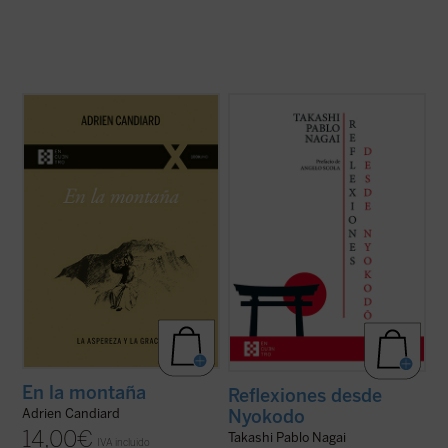
En
En la montaña. La aspereza y la gracia
,
Reflexiones desde Nyokodō
reúne una
Adrien Candiard nos conduce al corazón
serie de escritos breves, meditaciones y
del Sermón de la Montaña, allí donde Jesús
cartas suyas que conforman una obra
proclama las Bienaventuranzas y propone
valiosísima para seguir, a través de una
exigencias que parecen inalcanzables:
intimidad familiar con él, los pasos de
amar a los enemigos, perdonar ...
(ver
Takashi hacia el encuentro final con ...
(ver
ficha)
ficha)
En la montaña
Reflexiones desde
Nyokodo
Adrien Candiard
14,00
€
Takashi Pablo Nagai
IVA incluido