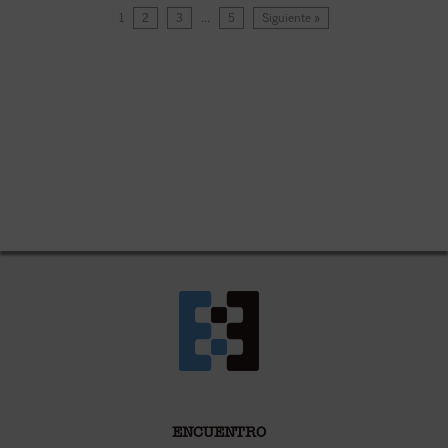
1
2
3
…
5
Siguiente »
ENCUENTRO