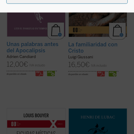
Unas palabras antes
La familiaridad con
del Apocalipsis
Cristo
Adrien Candiard
Luigi Giussani
12,00
€
16,50
€
IVA incluido
IVA incluido
disponible en ebook:
disponible en ebook:
Desde Hadewijch de Amberes hasta Edith
En esta obra, uno de los volúmenes más
Stein, pasando por Teresa de Ávila, Teresa
fascinantes de las
Obras de Henri de
del Niño Jesús e Isabel de la Trinidad: cinco
Lubac
, el lector encontrará no solo una
místicas, cinco personalidades
llamada apasionada al rigor y la hondura
excepcionales, que impulsan un
que han de caracterizar el quehacer
renacimiento interior necesario para la
teológico de todos los tiempos, sino ...
(ver