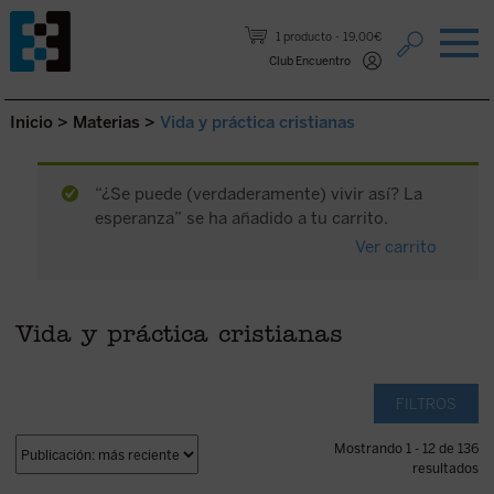
Saltar al contenido.
1 producto
19,00€
Club Encuentro
Inicio
>
Materias
>
Vida y práctica cristianas
“¿Se puede (verdaderamente) vivir así? La
esperanza” se ha añadido a tu carrito.
Ver carrito
Vida y práctica cristianas
FILTROS
Mostrando 1 - 12 de 136
resultados