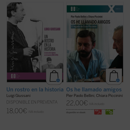
En estas conferencias, la voz profética de
¿Quién era Enzo Piccinini, el cirujano que
Luigi Giussani es capaz de señalar, incluso
murió trágicamente en un accidente de
en ese momento histórico convulso entre
coche en mayo de 1999, amigo de Luigi
1969 y 1970, un camino de esperanza y
Giussani e incansable impulsor de
verdad para el hombre contemporáneo.
Un
numerosas iniciativas religiosas, sociales y
rostro en la historia
es un ...
(ver ficha)
culturales en su región de Emilia Romaña y
...
(ver ficha)
Un rostro en la historia
Os he llamado amigos
Luigi Giussani
Pier Paolo Bellini, Chiara Piccinini
22,00
€
DISPONIBLE EN PREVENTA
IVA incluido
18,00
€
IVA incluido
disponible en ebook: