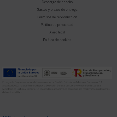
Descarga de ebooks
Gastos y plazos de entrega
Permisos de reproducción
Política de privacidad
Aviso legal
Política de cookies
El proyecto “Implementación de herramientas de Gestión Editorial en Ediciones Encuentro, S.A.
anualidad 2022” ha sido financiado por la Dirección General del Libro y Fomento de la Lectura,
Ministerio de Cultura y Deporte. La finalidad de este apoyo es contribuir a la modernización de pymes
del sector del libro.