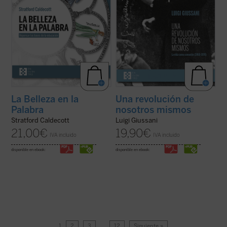
La Belleza en la
Una revolución de
Palabra
nosotros mismos
Stratford Caldecott
Luigi Giussani
21,00
€
19,90
€
IVA incluido
IVA incluido
disponible en ebook:
disponible en ebook:
1
2
3
…
12
Siguiente »