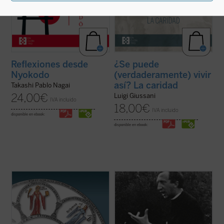
Reflexiones desde
¿Se puede
Nyokodo
(verdaderamente) vivir
así? La caridad
Takashi Pablo Nagai
24,00
€
Luigi Giussani
IVA incluido
18,00
€
IVA incluido
disponible en ebook:
disponible en ebook:
La Belleza en la Palabra
es una
Los textos reunidos en este libro
contribución única para devolver la
pertenecen a un momento delicado y
realidad al centro del aprendizaje. A los
crucial de la historia de Comunión y
interrogantes ¿qué es una buena
Liberación (CL). Se remontan a los años
educación? o ¿para qué sirve?, Stratford
1968-1970, período en el que la
Caldecott ensaya una respuesta arrojando
experiencia nacida de don Giussani en
una nueva ...
(ver ficha)
1954 sufrió una profunda ...
(ver ficha)