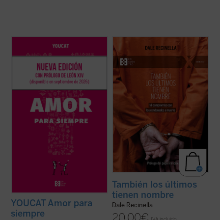
Basado en casi mil preguntas de jóvenes
Con una mirada profunda y compasiva,
de más de treinta países, y elaborado por
Recinella nos invita a ver lo que casi nadie
sacerdotes, matrimonios y teólogos, este
quiere mirar: el rostro humano detrás de
libro acompaña a la pareja antes, durante y
una sentencia, el clamor que ningún
después de la preparación matrimonial,
tribunal alcanza a oír. Mientras el tiempo se
ayudándola a reflexionar, ...
(ver ficha)
acerca a su final, él permanece junto ...
(ver
ficha)
También los últimos
tienen nombre
YOUCAT Amor para
Dale Recinella
siempre
20,00
€
IVA incluido