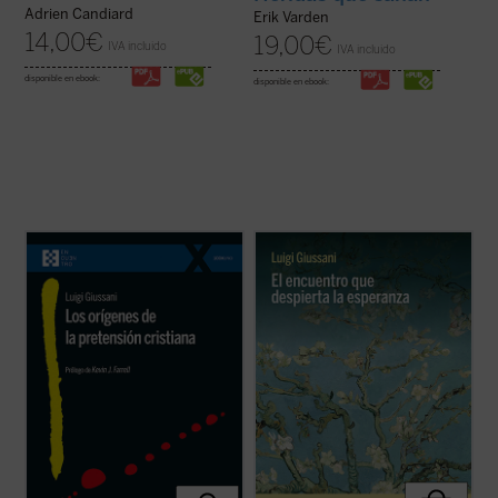
Adrien Candiard
Erik Varden
14,00
€
19,00
€
IVA incluido
IVA incluido
disponible en ebook:
disponible en ebook:
En este libro lúcido y provocador, Luigi
Estas páginas ofrecen las lecciones, el
Giussani se adentra en la cuestión decisiva
diálogo en asamblea y la síntesis, hasta
del cristianismo: su pretensión única e
ahora inéditos, de Luigi Giussani con
irreductible.
Los orígenes de la pretensión
jóvenes universitarios de Comunión y
cristiana
no es un tratado teológico, sino
Liberación en 1985. Giussani propone una
una propuesta ...
(ver ficha)
inversión de perspectiva: las necesidades
...
(ver ficha)