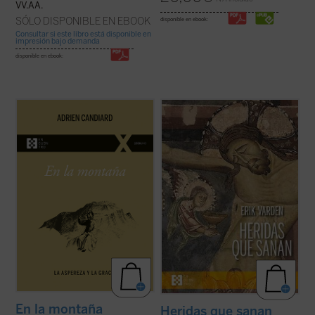
VV.AA.
SÓLO DISPONIBLE EN EBOOK
disponible en ebook:
Consultar si este libro está disponible en
impresión bajo demanda
disponible en ebook:
En
En la montaña. La aspereza y la gracia
,
Adrien Candiard nos conduce al corazón
¿Qué hacer cuando el sufrimiento se
del Sermón de la Montaña, allí donde Jesús
vuelve insoportable y las respuestas
proclama las Bienaventuranzas y propone
convencionales ya no bastan? El monje y
exigencias que parecen inalcanzables:
obispo Erik Varden nos propone un camino.
amar a los enemigos, perdonar ...
(ver
Inspirándose en un antiguo poema
ficha)
cisterciense, este libro nos invita a
contemplar ...
(ver ficha)
En la montaña
Heridas que sanan