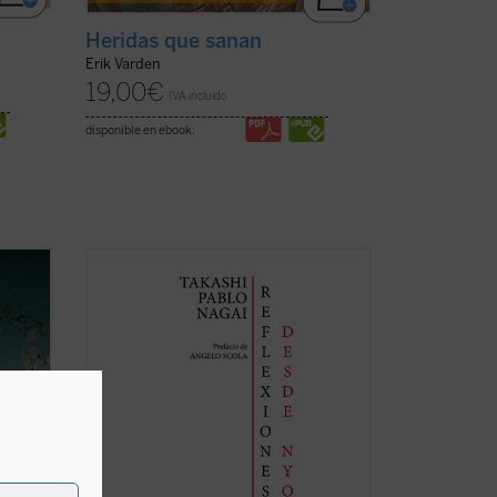
Heridas que sanan
Erik Varden
19,00
€
IVA incluido
disponible en ebook:
 el
Reflexiones desde Nyokodō
reúne una
hasta
serie de escritos breves, meditaciones y
on
cartas suyas que conforman una obra
 y
valiosísima para seguir, a través de una
ne
intimidad familiar con él, los pasos de
Takashi hacia el encuentro final con ...
(ver ficha)