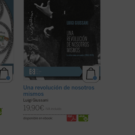
atford
1968-1970, período en el que la
experiencia nacida de don Giussani en
1954 sufrió una profunda ...
(ver ficha)
Una revolución de nosotros
mismos
Luigi Giussani
19,90
€
IVA incluido
disponible en ebook: