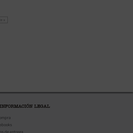
te »
 INFORMACIÓN LEGAL
compra
 ebooks
os de entrega