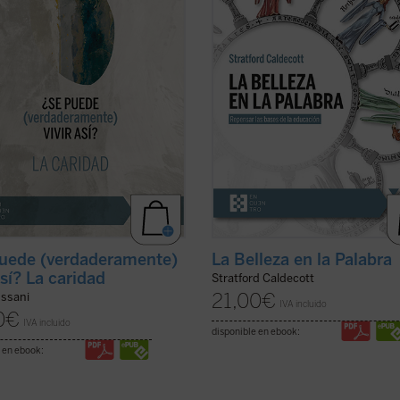
a, la virginidad....
(ver ficha)
educación? o ¿para qué sirve?, Str
Caldecott ensaya una respuesta
arrojando una nueva ...
(ver ficha)
uede (verdaderamente)
La Belleza en la Palabra
así? La caridad
Stratford Caldecott
21,00
€
ussani
IVA incluido
0
€
IVA incluido
disponible en ebook:
 en ebook: