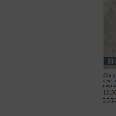
práctic
¿Se p
vivir 
Luigi Gi
18,0
disponible