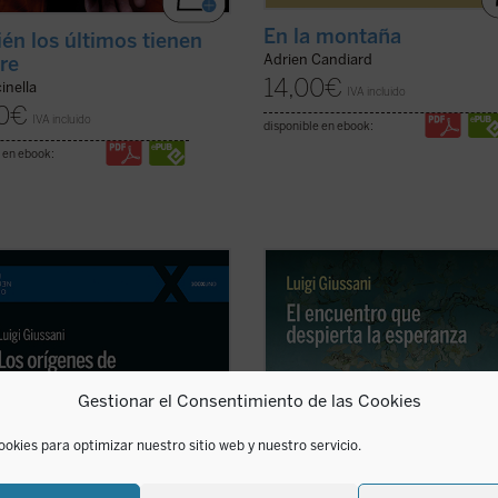
En la montaña
én los últimos tienen
Adrien Candiard
re
14,00
€
inella
IVA incluido
0
€
IVA incluido
disponible en ebook:
 en ebook:
e libro lúcido y provocador, Luigi
Estas páginas ofrecen las lecciones,
ni se adentra en la cuestión
diálogo en asamblea y la síntesis, 
va del cristianismo: su pretensión
ahora inéditos, de Luigi Giussani c
e irreductible.
Los orígenes de la
jóvenes universitarios de Comunión
sión cristiana
no es un tratado
Liberación en 1985. Giussani propo
ico, sino una propuesta ...
(ver
una inversión de perspectiva: las
Gestionar el Consentimiento de las Cookies
necesidades ...
(ver ficha)
ookies para optimizar nuestro sitio web y nuestro servicio.