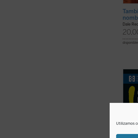
Tambi
nomb
Dale Rec
20,0
disponible
En est
Giussa
decisi
única 
preten
teológ
ficha)
Utilizamos c