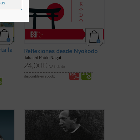
ias
ta la
Reflexiones desde Nyokodo
Takashi Pablo Nagai
24,00
€
IVA incluido
disponible en ebook:
Los textos reunidos en este libro
pertenecen a un momento delicado y
A los
crucial de la historia de Comunión y
Liberación (CL). Se remontan a los años