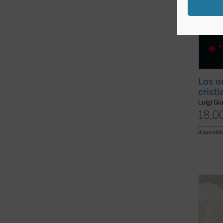
Los o
cristi
Luigi Gi
18,0
disponible
Giussa
este t
la car
esenci