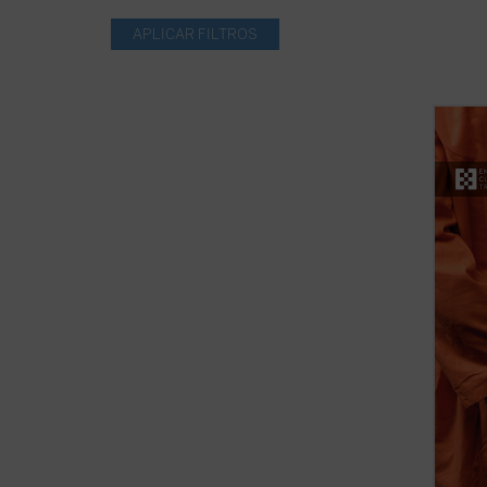
Con un
Recine
nadie 
detrás
ningún
tiempo
perman