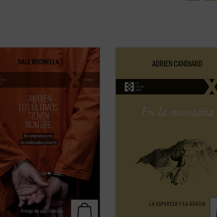
a mirada profunda y compasiva,
En
En la montaña. La aspereza y la
lla nos invita a ver lo que casi
gracia
, Adrien Candiard nos conduc
quiere mirar: el rostro humano
corazón del Sermón de la Montaña, 
 de una sentencia, el clamor que
donde Jesús proclama las
 tribunal alcanza a oír. Mientras el
Bienaventuranzas y propone exige
 se acerca a su final, él
que parecen inalcanzables: amar a 
ece junto ...
(ver ficha)
enemigos, perdonar ...
(ver ficha)