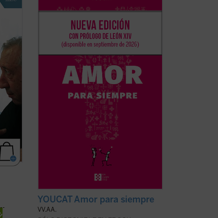
te de
de más de treinta países, y elaborado
uigi
por sacerdotes, matrimonios y teólogos,
este libro acompaña a la pareja antes,
ciales
durante y después de la preparación
matrimonial, ayudándola a reflexionar, ...
(ver ficha)
YOUCAT Amor para siempre
VV.AA.