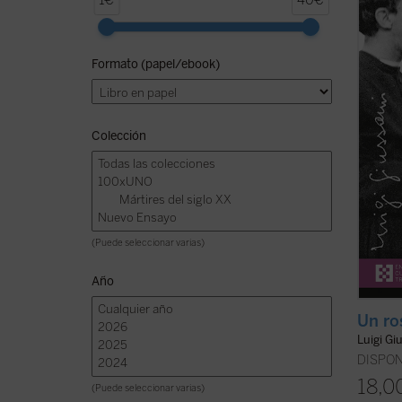
1€
40€
Luigi 
inclus
convul
Formato (papel/ebook)
espera
conte
es un .
Colección
(Puede seleccionar varias)
Año
Un ros
Luigi Gi
DISPON
18,0
(Puede seleccionar varias)