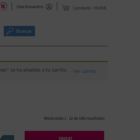
Club Encuentro
1 producto
19,00€
Buscar
an” se ha añadido a tu carrito.
Ver carrito
Mostrando 1 - 12 de 136 resultados
no que
Basado en casi mil preguntas de jóvenes