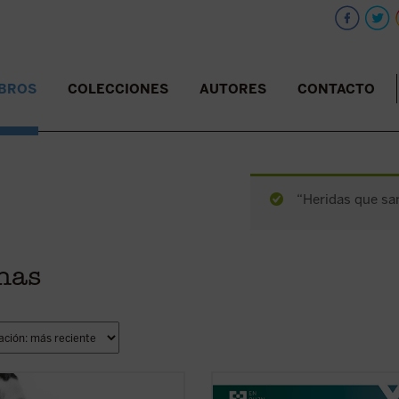
IBROS
COLECCIONES
AUTORES
CONTACTO
“Heridas que san
anas
as conferencias, la voz profética de
¿Quién era Enzo Piccinini, el ciruja