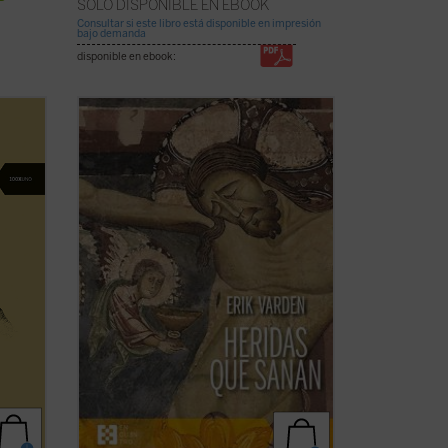
SÓLO DISPONIBLE EN EBOOK
Consultar si este libro está disponible en impresión
bajo demanda
disponible en ebook:
e al
¿Qué hacer cuando el sufrimiento se
allí
vuelve insoportable y las respuestas
convencionales ya no bastan? El monje y
ncias
obispo Erik Varden nos propone un
los
camino. Inspirándose en un antiguo
poema cisterciense, este libro nos invita
a contemplar ...
(ver ficha)