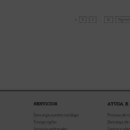
1
2
3
…
12
Siguien
SERVICIOS
AYUDA E
Descarga nuestro catálogo
Proceso de 
Foreign rights
Descarga de
Servicios editoriales
Gastos y plaz