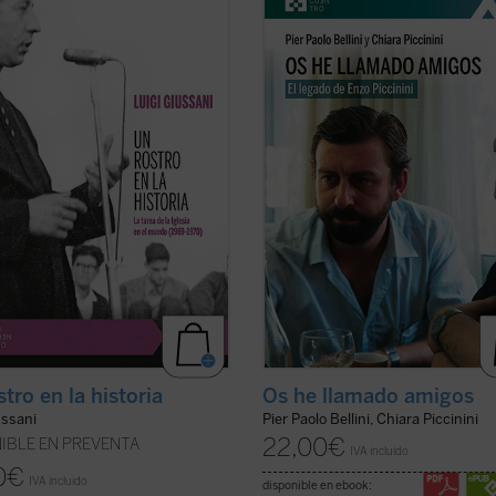
Giussani es capaz de señalar,
murió trágicamente en un acciden
o en ese momento histórico
coche en mayo de 1999, amigo de L
so entre 1969 y 1970, un camino de
Giussani e incansable impulsor de
nza y verdad para el hombre
numerosas iniciativas religiosas, so
mporáneo.
Un rostro en la historia
y culturales en su región de Emilia
..
(ver ficha)
Romaña y ...
(ver ficha)
tro en la historia
Os he llamado amigos
ussani
Pier Paolo Bellini, Chiara Piccinini
22,00
€
IBLE EN PREVENTA
IVA incluido
0
€
IVA incluido
disponible en ebook: