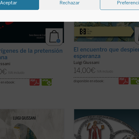
Aceptar
Rechazar
Preferenc
El encuentro que despier
rígenes de la pretensión
esperanza
ana
Luigi Giussani
ussani
14,00
€
0
€
IVA incluido
IVA incluido
disponible en ebook:
 en ebook:
ni continúa su diálogo abierto en
La Belleza en la Palabra
es una
ercer y último volumen dedicado a
contribución única para devolver la
idad, junto con su condición
realidad al centro del aprendizaje. 
al, el sacrificio, y su consecuencia
interrogantes ¿qué es una buena