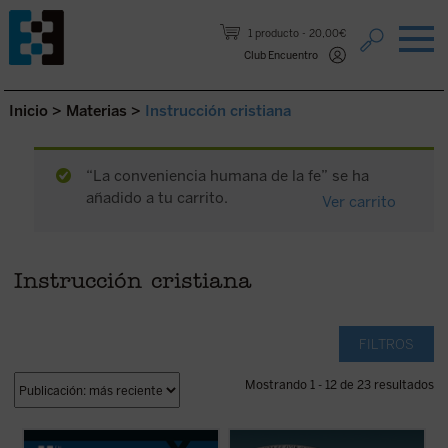
Saltar al contenido.
1 producto
20,00€
Club Encuentro
Inicio
>
Materias
>
Instrucción cristiana
“La conveniencia humana de la fe” se ha
añadido a tu carrito.
Ver carrito
Instrucción cristiana
FILTROS
Mostrando 1 - 12 de 23 resultados
En este libro lúcido y provocador, Luigi
La Belleza en la Palabra
es una