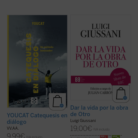
Catequesis en diálogo. Un método
Dar la vida por la obra de Otro
(1997-
innovador
es el manual para todo el que
2004) es el sexto y último volumen
quiera saber cómo hacer la catequesis de
dedicado a las intervenciones de don Luigi
una forma nueva dejando una huella
Giussani en los Ejercicios espirituales de la
profunda en la gente joven. Una
Fraternidad de Comunión y Liberación. En
introducción general a la catequesis
sus páginas Giussani pone de ...
(ver ficha)
moderna, pero ...
(ver ficha)
Dar la vida por la obra
de Otro
YOUCAT Catequesis en
Luigi Giussani
diálogo
19,00
€
VV.AA.
IVA incluido
9,99
€
IVA incluido