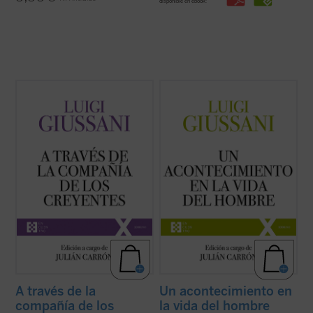
disponible en ebook:
A través de la compañía de los creyentes
Un acontecimiento en la vida del hombre
es
es el quinto volumen de la serie dedicada a
el cuarto volumen de la serie dedicada a las
las intervenciones realizadas por don Luigi
lecciones y diálogos de don Luigi Giussani
Giussani durante los Ejercicios espirituales
durante los Ejercicios espirituales de la
de la Fraternidad de Comunión y Liberación
Fraternidad de Comunión y Liberación
(1994-1996). ...
(ver ficha)
(1991-1993). «Las páginas ...
(ver ficha)
A través de la
Un acontecimiento en
compañía de los
la vida del hombre