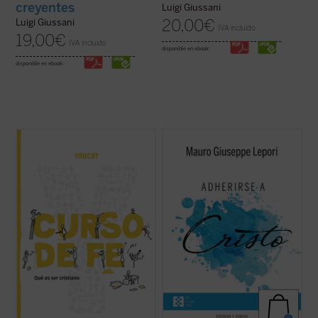
creyentes
Luigi Giussani
20,00
€
Luigi Giussani
IVA incluido
19,00
€
IVA incluido
disponible en ebook:
disponible en ebook:
El CURSO DE FE YOUCAT, explica la
Este segundo volumen de la serie
Escucha
esencia de la fe católica en 26 entretenidos
y camina
recoge un nuevo ciclo de
capítulos e invita a reflexionar y dialogar
meditaciones que, siguiendo el estilo
sobre sus contenidos. Es un perfecto
monástico de los «sermones capitulares»,
complemento al YOUCAT, pero también
ofrece el P. Mauro Lepori. «La cuestión
puede ser leído sin su «hermano mayor». El
sobre si Jesucristo es la alegría de ...
(ver
...
(ver ficha)
ficha)