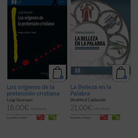
Giussani se adentra en la cuestión decisiva
contribución única para devolver la
del cristianismo: su pretensión única e
realidad al centro del aprendizaje. A los
irreductible.
Los orígenes de la pretensión
interrogantes ¿qué es una buena
cristiana
no es un tratado teológico, sino
educación? o ¿para qué sirve?, Stratford
una propuesta ...
(ver ficha)
Caldecott ensaya una respuesta arrojando
una nueva ...
(ver ficha)
Los orígenes de la
La Belleza en la
pretensión cristiana
Palabra
Luigi Giussani
Stratford Caldecott
18,00
€
21,00
€
IVA incluido
IVA incluido
disponible en ebook:
disponible en ebook: