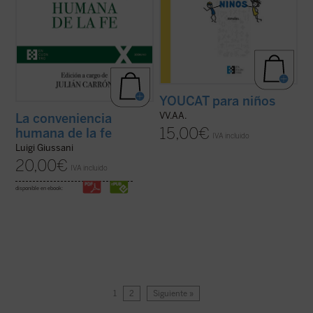
YOUCAT para niños
VV.AA.
La conveniencia
15,00
€
humana de la fe
IVA incluido
Luigi Giussani
20,00
€
IVA incluido
disponible en ebook:
1
2
Siguiente »