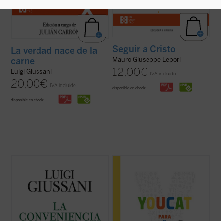
Seguir a Cristo
La verdad nace de la
carne
Mauro Giuseppe Lepori
12,00
€
Luigi Giussani
IVA incluido
20,00
€
IVA incluido
disponible en ebook:
disponible en ebook:
El presente volumen recoge las lecciones
El YOUCAT para niños, escrito en un
de don Luigi Giussani en los Ejercicios
lenguaje adaptado a chicos y chicas de
espirituales de la Fraternidad de Comunión
entre 8 y 13 años, contiene el conjunto de la
y Liberación celebrados entre 1985 y 1987
fe católica tal y como ha sido expuesta en
y los diálogos que éstas suscitaron.
el Catecismo de la Iglesia Católica, sin que
En sus páginas se lanza un ...
(ver ficha)
se pretenda abarcar la totalidad de ...
(ver
ficha)