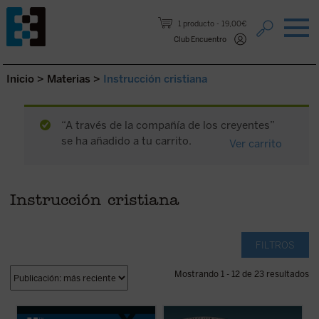
Saltar al contenido.
1 producto
19,00€
Club Encuentro
Inicio
>
Materias
>
Instrucción cristiana
“A través de la compañía de los creyentes”
se ha añadido a tu carrito.
Ver carrito
Instrucción cristiana
FILTROS
Mostrando 1 - 12 de 23 resultados
En este libro lúcido y provocador, Luigi
La Belleza en la Palabra
es una