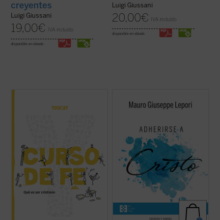
creyentes
Luigi Giussani
20,00
€
Luigi Giussani
IVA incluido
19,00
€
IVA incluido
disponible en ebook:
disponible en ebook:
El CURSO DE FE YOUCAT, explica la
Este segundo volumen de la serie
Escucha
esencia de la fe católica en 26 entretenidos
y camina
recoge un nuevo ciclo de
capítulos e invita a reflexionar y dialogar
meditaciones que, siguiendo el estilo
sobre sus contenidos. Es un perfecto
monástico de los «sermones capitulares»,
complemento al YOUCAT, pero también
ofrece el P. Mauro Lepori. «La cuestión
puede ser leído sin su «hermano mayor». El
sobre si Jesucristo es la alegría de ...
(ver
...
(ver ficha)
ficha)