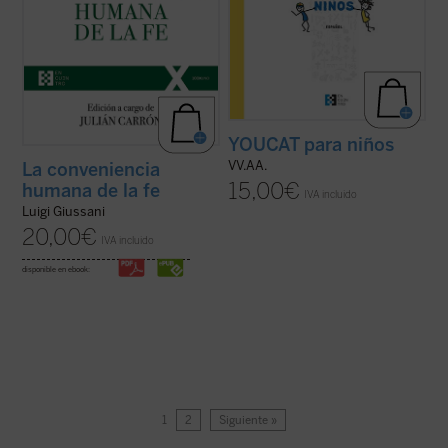
YOUCAT para niños
VV.AA.
La conveniencia
15,00
€
humana de la fe
IVA incluido
Luigi Giussani
20,00
€
IVA incluido
disponible en ebook:
1
2
Siguiente »