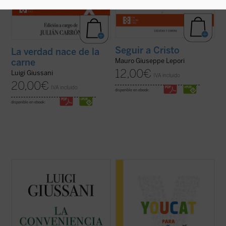
Seguir a Cristo
La verdad nace de la
carne
Mauro Giuseppe Lepori
12,00
€
Luigi Giussani
IVA incluido
20,00
€
IVA incluido
disponible en ebook:
disponible en ebook:
El presente volumen recoge las lecciones
El YOUCAT para niños, escrito en un
de don Luigi Giussani en los Ejercicios
lenguaje adaptado a chicos y chicas de
espirituales de la Fraternidad de Comunión
entre 8 y 13 años, contiene el conjunto de la
y Liberación celebrados entre 1985 y 1987
fe católica tal y como ha sido expuesta en
y los diálogos que éstas suscitaron.
el Catecismo de la Iglesia Católica, sin que
En sus páginas se lanza un ...
(ver ficha)
se pretenda abarcar la totalidad de ...
(ver
ficha)