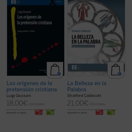
Giussani se adentra en la cuestión decisiva
contribución única para devolver la
del cristianismo: su pretensión única e
realidad al centro del aprendizaje. A los
irreductible.
Los orígenes de la pretensión
interrogantes ¿qué es una buena
cristiana
no es un tratado teológico, sino
educación? o ¿para qué sirve?, Stratford
una propuesta ...
(ver ficha)
Caldecott ensaya una respuesta arrojando
una nueva ...
(ver ficha)
Los orígenes de la
La Belleza en la
pretensión cristiana
Palabra
Luigi Giussani
Stratford Caldecott
18,00
€
21,00
€
IVA incluido
IVA incluido
disponible en ebook:
disponible en ebook: