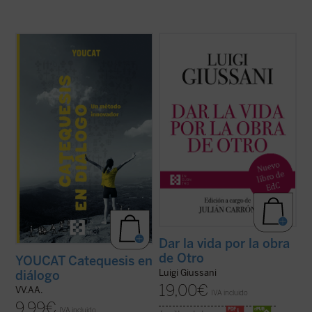
Catequesis en diálogo. Un método
Dar la vida por la obra de Otro
(1997-
innovador
es el manual para todo el que
2004) es el sexto y último volumen
quiera saber cómo hacer la catequesis de
dedicado a las intervenciones de don Luigi
una forma nueva dejando una huella
Giussani en los Ejercicios espirituales de la
profunda en la gente joven. Una
Fraternidad de Comunión y Liberación. En
introducción general a la catequesis
sus páginas Giussani pone de ...
(ver ficha)
moderna, pero ...
(ver ficha)
Dar la vida por la obra
de Otro
YOUCAT Catequesis en
Luigi Giussani
diálogo
19,00
€
VV.AA.
IVA incluido
9,99
€
IVA incluido