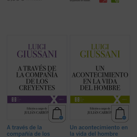
disponible en ebook:
A través de la compañía de los creyentes
Un acontecimiento en la vida del hombre
es
es el quinto volumen de la serie dedicada a
el cuarto volumen de la serie dedicada a las
las intervenciones realizadas por don Luigi
lecciones y diálogos de don Luigi Giussani
Giussani durante los Ejercicios espirituales
durante los Ejercicios espirituales de la
de la Fraternidad de Comunión y Liberación
Fraternidad de Comunión y Liberación
(1994-1996). ...
(ver ficha)
(1991-1993). «Las páginas ...
(ver ficha)
A través de la
Un acontecimiento en
compañía de los
la vida del hombre