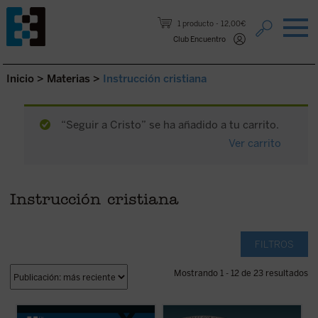
Saltar al contenido.
1 producto
12,00€
Club Encuentro
Inicio
>
Materias
>
Instrucción cristiana
“Seguir a Cristo” se ha añadido a tu carrito.
Ver carrito
Instrucción cristiana
FILTROS
Mostrando 1 - 12 de 23 resultados
En este libro lúcido y provocador, Luigi
La Belleza en la Palabra
es una