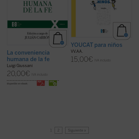
YOUCAT para niños
VV.AA.
La conveniencia
15,00
€
humana de la fe
IVA incluido
Luigi Giussani
20,00
€
IVA incluido
disponible en ebook:
1
2
Siguiente »