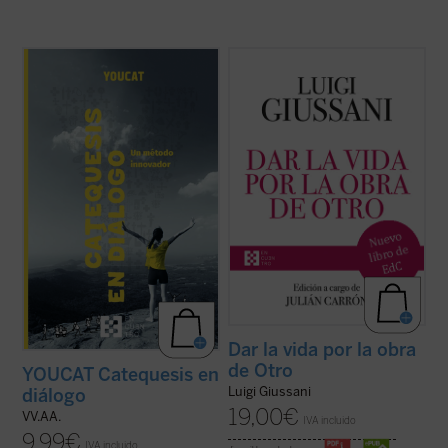
Catequesis en diálogo. Un método
Dar la vida por la obra de Otro
(1997-
innovador
es el manual para todo el que
2004) es el sexto y último volumen
quiera saber cómo hacer la catequesis de
dedicado a las intervenciones de don Luigi
una forma nueva dejando una huella
Giussani en los Ejercicios espirituales de la
profunda en la gente joven. Una
Fraternidad de Comunión y Liberación. En
introducción general a la catequesis
sus páginas Giussani pone de ...
(ver ficha)
moderna, pero ...
(ver ficha)
Dar la vida por la obra
de Otro
YOUCAT Catequesis en
Luigi Giussani
diálogo
19,00
€
VV.AA.
IVA incluido
9,99
€
IVA incluido