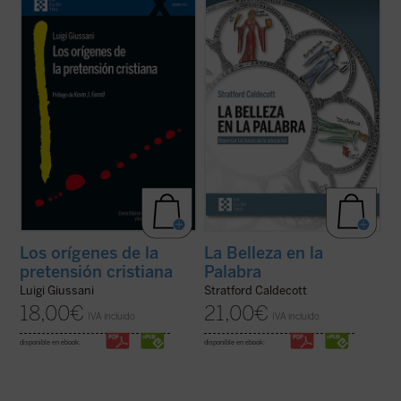
Giussani se adentra en la cuestión decisiva
contribución única para devolver la
del cristianismo: su pretensión única e
realidad al centro del aprendizaje. A los
irreductible.
Los orígenes de la pretensión
interrogantes ¿qué es una buena
cristiana
no es un tratado teológico, sino
educación? o ¿para qué sirve?, Stratford
una propuesta ...
(ver ficha)
Caldecott ensaya una respuesta arrojando
una nueva ...
(ver ficha)
Los orígenes de la
La Belleza en la
pretensión cristiana
Palabra
Luigi Giussani
Stratford Caldecott
18,00
€
21,00
€
IVA incluido
IVA incluido
disponible en ebook:
disponible en ebook: