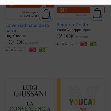
Seguir a Cristo
La verdad nace de la
carne
Mauro Giuseppe Lepori
12,00
€
Luigi Giussani
IVA incluido
20,00
€
IVA incluido
disponible en ebook:
disponible en ebook:
El presente volumen recoge las lecciones
El YOUCAT para niños, escrito en un
de don Luigi Giussani en los Ejercicios
lenguaje adaptado a chicos y chicas de
espirituales de la Fraternidad de Comunión
entre 8 y 13 años, contiene el conjunto de la
y Liberación celebrados entre 1985 y 1987
fe católica tal y como ha sido expuesta en
y los diálogos que éstas suscitaron.
el Catecismo de la Iglesia Católica, sin que
En sus páginas se lanza un ...
(ver ficha)
se pretenda abarcar la totalidad de ...
(ver
ficha)