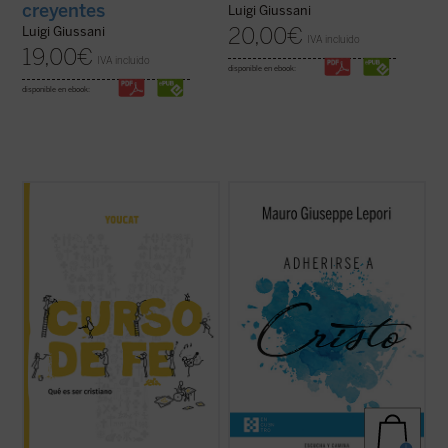
creyentes
Luigi Giussani
20,00
€
Luigi Giussani
IVA incluido
19,00
€
IVA incluido
disponible en ebook:
disponible en ebook:
El CURSO DE FE YOUCAT, explica la
Este segundo volumen de la serie
Escucha
esencia de la fe católica en 26 entretenidos
y camina
recoge un nuevo ciclo de
capítulos e invita a reflexionar y dialogar
meditaciones que, siguiendo el estilo
sobre sus contenidos. Es un perfecto
monástico de los «sermones capitulares»,
complemento al YOUCAT, pero también
ofrece el P. Mauro Lepori. «La cuestión
puede ser leído sin su «hermano mayor». El
sobre si Jesucristo es la alegría de ...
(ver
...
(ver ficha)
ficha)