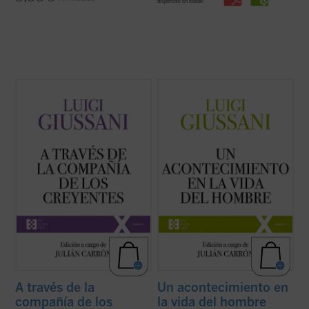
disponible en ebook:
A través de la compañía de los creyentes
Un acontecimiento en la vida del hombre
es
es el quinto volumen de la serie dedicada a
el cuarto volumen de la serie dedicada a las
las intervenciones realizadas por don Luigi
lecciones y diálogos de don Luigi Giussani
Giussani durante los Ejercicios espirituales
durante los Ejercicios espirituales de la
de la Fraternidad de Comunión y Liberación
Fraternidad de Comunión y Liberación
(1994-1996). ...
(ver ficha)
(1991-1993). «Las páginas ...
(ver ficha)
A través de la
Un acontecimiento en
compañía de los
la vida del hombre