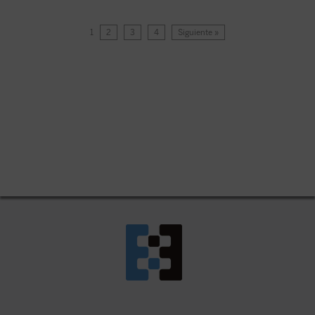
1
2
3
4
Siguiente »