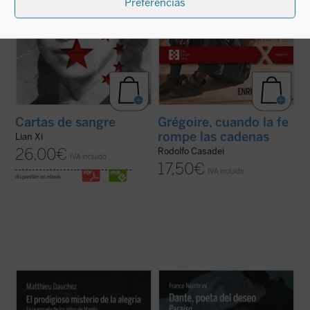
Preferencias
Cartas de sangre
Grégoire, cuando la fe
rompe las cadenas
Lian Xi
26,00
€
Rodolfo Casadei
IVA incluido
17,50
€
IVA incluido
disponible en ebook:
El padre Matthieu Dauchez, sacerdote
Este Pack recoge los tres volumenes
francés afincado en Filipinas, convive
(
Infierno
,
Purgatorio
y
Paraíso
) de la
desde hace más de 20 años con los niños
relectura que hace Franco Nembrini del
de la calle en Manila. En el segundo de sus
viaje emprendido por Dante en
La Divina