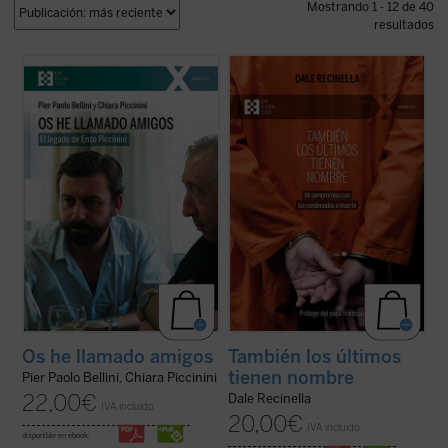
Mostrando 1 - 12 de 40
resultados
¿Quién era Enzo Piccinini, el cirujano que
Con una mirada profunda y compasiva,
murió trágicamente en un accidente de
Recinella nos invita a ver lo que casi nadie
coche en mayo de 1999, amigo de Luigi
quiere mirar: el rostro humano detrás de
Giussani e incansable impulsor de
una sentencia, el clamor que ningún
numerosas iniciativas religiosas, sociales y
tribunal alcanza a oír. Mientras el tiempo se
culturales en su región de Emilia Romaña y
acerca a su final, él permanece junto ...
(ver
...
(ver ficha)
ficha)
Os he llamado amigos
También los últimos
tienen nombre
Pier Paolo Bellini, Chiara Piccinini
22,00
€
Dale Recinella
IVA incluido
20,00
€
IVA incluido
disponible en ebook: