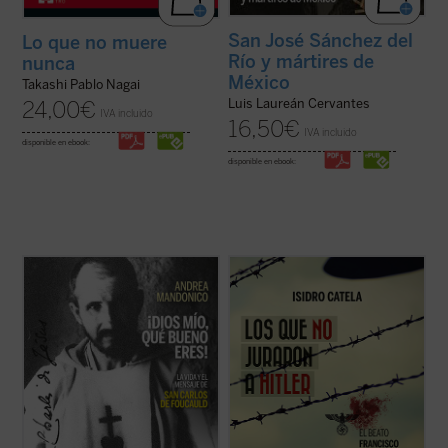
San José Sánchez del
Lo que no muere
Río y mártires de
nunca
México
Takashi Pablo Nagai
Luis Laureán Cervantes
24,00
€
IVA incluido
16,50
€
IVA incluido
disponible en ebook:
disponible en ebook:
Esta biografía del recién proclamado santo
El joven campesino austriaco, beato
Carlos de Foucauld, escrita por quien ha
Francisco Jägerstätter, fue uno de los
sido vicepostulador de su causa de
laicos que, en nombre de su conciencia de
canonización, se centra en los aspectos
católico, no quiso jurar fidelidad a Hitler.
más sobresalientes de su espiritualidad y
Aquí se narra su vida y su martirio,
de su actividad pastoral. El libro arranca ...
testimonio de luz para la Iglesia y la ...
(ver
(ver ficha)
ficha)