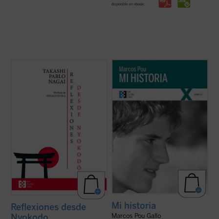
disponible en ebook:
Reflexiones desde Nyokodō
reúne una
«Es algo extraño hablar de 'mi historia'
serie de escritos breves, meditaciones y
puesto que lo único interesante en ella, lo
cartas suyas que conforman una obra
único que la salva de ser una historia
valiosísima para seguir, a través de una
aburrida y plana es lo que Cristo ha hecho
intimidad familiar con él, los pasos de
en mi vida. Por lo tanto, es más bien la
Takashi hacia el encuentro final con ...
(ver
historia de lo que Cristo ha hecho ...
(ver
ficha)
ficha)
Mi historia
Reflexiones desde
Nyokodo
Marcos Pou Gallo