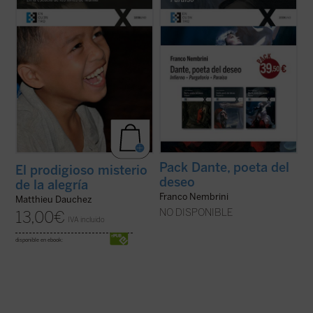
libros dedicado a ellos nos hace partícipes
Comedia
, mostrando la relación viva entre
de un extraordinario descubrimiento: ...
(ver
la experiencia ...
(ver ficha)
ficha)
Pack Dante, poeta del
El prodigioso misterio
deseo
de la alegría
Franco Nembrini
Matthieu Dauchez
NO DISPONIBLE
13,00
€
IVA incluido
disponible en ebook: