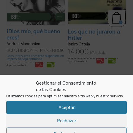
¡Dios mío, qué bueno
Los que no juraron a
eres!
Hitler
Andrea Mandonico
Isidro Catela
14,00
€
SÓLO DISPONIBLE EN EBOOK
IVA incluido
Consultar si este libro está disponible en
impresión bajo demanda
disponible en ebook:
disponible en ebook:
Gestionar el Consentimiento
de las Cookies
Utilizamos cookies para optimizar nuestro sitio web y nuestro servicio.
Cartas de sangre
relata la historia de Lin
Grégoire Ahongbonon ha realizado un
Zhao, una poeta y periodista china
pequeño milagro en Costa de Marfil, Benín,
Aceptar
arrestada por el régimen de Mao en 1960 y
Togo y Burkina Faso: rescatar en tan solo
ejecutada en la cúspide de la Revolución
veinticinco años a sesenta mil personas
Cultural. Sola entre las víctimas de la
con enfermedad mental, estigmatizadas,
Rechazar
dictadura maoísta, mantuvo una ...
(ver
marginadas, encadenadas por ser ...
(ver
ficha)
ficha)