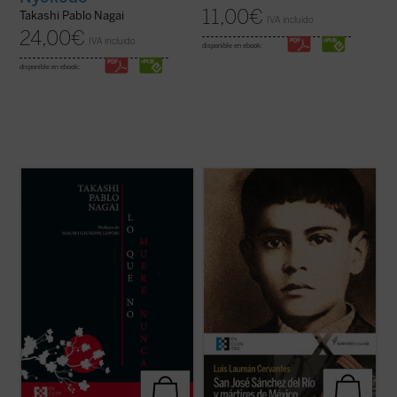
11,00
€
Takashi Pablo Nagai
IVA incluido
24,00
€
IVA incluido
disponible en ebook:
disponible en ebook:
Lo que no muere nunca
es la autobiografía
¿Qué pasó para que muchos católicos se
de Takashi Nagai, en la que el autor recorre
alzaran contra el gobierno? ¿Fue legítima la
su vida, desde la infancia hasta el día de la
guerra de los cristeros? El autor de este
explosión de la bomba atómica, captando
libro, natural del pueblo del joven mártir, no
los numerosos acontecimientos que se
sólo responde a estas preguntas con
desarrollan como la ...
(ver ficha)
documentos, sino que logra ...
(ver ficha)