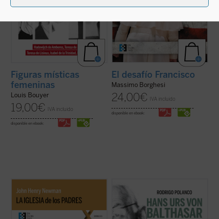
Figuras místicas
El desafío Francisco
femeninas
Massimo Borghesi
24,00
€
Louis Bouyer
IVA incluido
19,00
€
IVA incluido
disponible en ebook:
disponible en ebook:
La Iglesia de los Padres
contiene algunos
Este segundo volumen está dedicado a las
escritos de san John Henry Newman
líneas centrales de la
Trilogía teológica
, su
(1801-1890) sobre el cristianismo de los
obra central, escrita entre 1961 y 1987.
primeros siglos, luego recogidos en sus
Señalada por el propio von Balthasar como
Historical Sketches
. Además de retornar al
«el plan fundamental, la preocupación de
cristianismo primitivo para ...
(ver ficha)
una vida», este ...
(ver ficha)