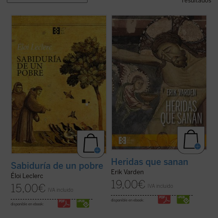
resultados
No se trata de un tratado ni de una
biografía al uso, sino de una narración
¿Qué hacer cuando el sufrimiento se
cautivadora que, sin dejar de ser
vuelve insoportable y las respuestas
profundamente fiel, invita a recorrer la
convencionales ya no bastan? El monje y
experiencia franciscana como una historia
obispo Erik Varden nos propone un camino.
viva y cercana.
Inspirándose en un antiguo poema
Esta edición ofrece una nueva ...
(ver ficha)
cisterciense, este libro nos invita a
contemplar ...
(ver ficha)
Heridas que sanan
Sabiduría de un pobre
Erik Varden
Éloi Leclerc
19,00
€
15,00
€
IVA incluido
IVA incluido
disponible en ebook:
disponible en ebook: