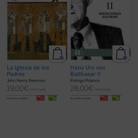
La Iglesia de los
Hans Urs von
Padres
Balthasar II
John Henry Newman
Rodrigo Polanco
19,00
€
28,00
€
IVA incluido
IVA incluido
disponible en ebook:
disponible en ebook: