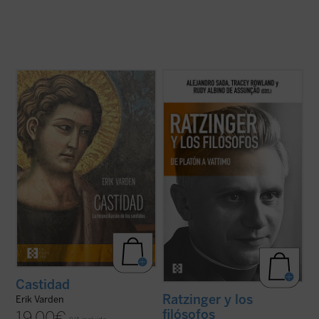
Erik Varden muestra —en un texto
La conversación y el diálogo con filósofos
enriquecido con una amplia gama de
clásicos y contemporáneos es una de las
referencias a las escrituras, la literatura, la
características más sobresalientes en el
música, la pintura y la escultura— que la
pensamiento del papa teólogo. Una
castidad, la dirección única de los sentidos,
compilación de los interlocutores más
es una cualidad atractiva y ...
(ver ficha)
relevantes y una visión de conjunto de ...
(ver ficha)
Castidad
Ratzinger y los
Erik Varden
filósofos
19,00
€