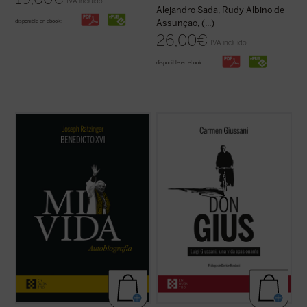
IVA incluido
Alejandro Sada, Rudy Albino de
disponible en ebook:
Assunçao, (...)
26,00
€
IVA incluido
disponible en ebook:
Al hilo de su historia personal, Ratzinger
Editado por Carmen Giussani, el libro
repasa los problemas de la Iglesia
recoge cerca de un centenar de
contemporánea, dando una visión plena de
testimonios de personas que, a largo de su
lucidez y abriendo su corazón al lector. La
vida, compartieron un tramo de camino con
incorporación de un texto a cargo de
él. Un libro único y precioso que, con motivo
Giuliano Vigini que reconstruye los años ...
del centenario del nacimiento del fundador
(ver ficha)
de ...
(ver ficha)