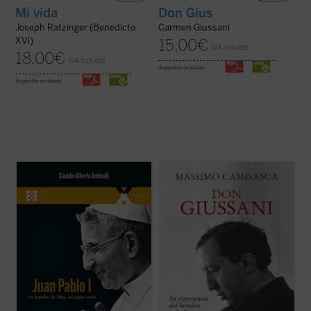
Mi vida
Don Gius
Joseph Ratzinger (Benedicto
Carmen Giussani
XVI)
15,00
€
IVA incluido
18,00
€
IVA incluido
disponible en ebook:
disponible en ebook:
El 4 de septiembre de 2022 fue beatificado
Don Luigi Giussani fue uno de los más
el Siervo de Dios Albino Luciani, quien fue
grandes educadores del siglo XX. Esta
papa con el nombre de Juan Pablo I, con
obra, escrita por uno de sus más
uno de los pontificados más breves de la
estrechos colaboradores a lo largo de
historia. El autor, que ha tenido la gracia de
cuarenta años, conforma una sintética
conocer personalmente al beato ...
(ver
biografía espiritual que permite conocer
ficha)
con precisión ...
(ver ficha)