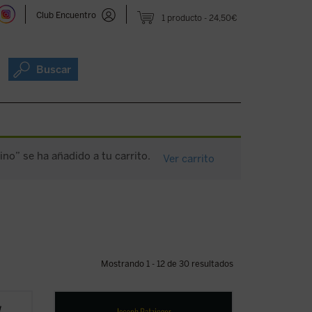
Club Encuentro
1 producto
24,50€
Buscar
no” se ha añadido a tu carrito.
Ver carrito
Mostrando 1 - 12 de 30 resultados
ósofos
Al hilo de su historia personal, Ratzinger