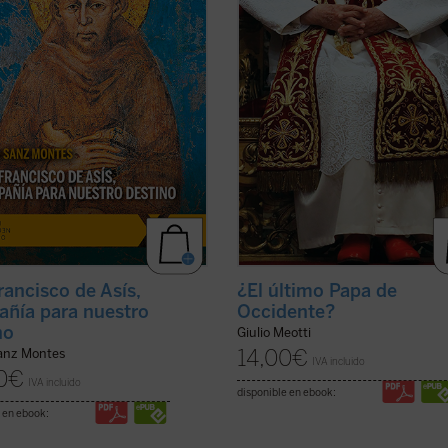
ad encarnada en el tiempo de cada
dejado detrás de sí los códigos que
 «El autor hace un regalo de lúcida
pueden permitir a la humanidad ar
ficha)
las ...
(ver ficha)
rancisco de Asís,
¿El último Papa de
ñía para nuestro
Occidente?
no
Giulio Meotti
14,00
€
anz Montes
IVA incluido
0
€
IVA incluido
disponible en ebook:
 en ebook: