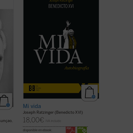
de las
repasa los problemas de la Iglesia
 en el
contemporánea, dando una visión plena
a
de lucidez y abriendo su corazón al
más
lector. La incorporación de un texto a
de ...
cargo de Giuliano Vigini que reconstruye
los años ...
(ver ficha)
Mi vida
Joseph Ratzinger (Benedicto XVI)
18,00
€
sunçao,
IVA incluido
disponible en ebook: