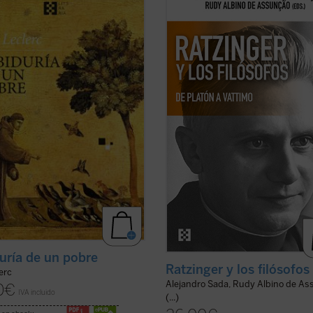
fía al uso, sino de una narración
clásicos y contemporáneos es una 
adora que, sin dejar de ser
características más sobresalientes
damente fiel, invita a recorrer la
pensamiento del papa teólogo. Un
encia franciscana como una
compilación de los interlocutores 
ia viva y cercana.
relevantes y una visión de conjunto 
dición ofrece una nueva ...
(ver
(ver ficha)
uría de un pobre
Ratzinger y los filósofos
lerc
Alejandro Sada, Rudy Albino de As
0
€
IVA incluido
(...)