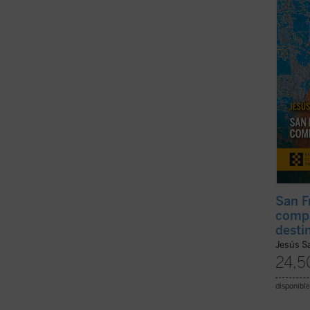
santid
época.
...
(ver 
San F
compa
desti
Jesús S
24,5
disponible