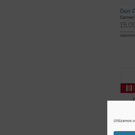
Don G
Carmen 
15,0
disponible
Desde
Edith 
Teresa
Trinid
person
impuls
necesar
ficha)
Utilizamos c