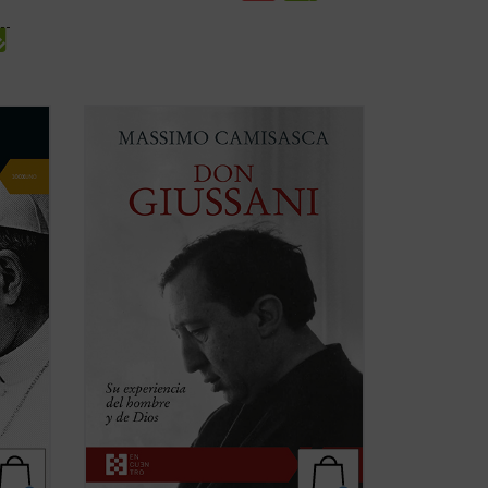
Don Luigi Giussani fue uno de los más
o
grandes educadores del siglo XX. Esta
bre de
obra, escrita por uno de sus más
icados
estrechos colaboradores a lo largo de
 que
cuarenta años, conforma una sintética
biografía espiritual que permite conocer
a)
con precisión ...
(ver ficha)