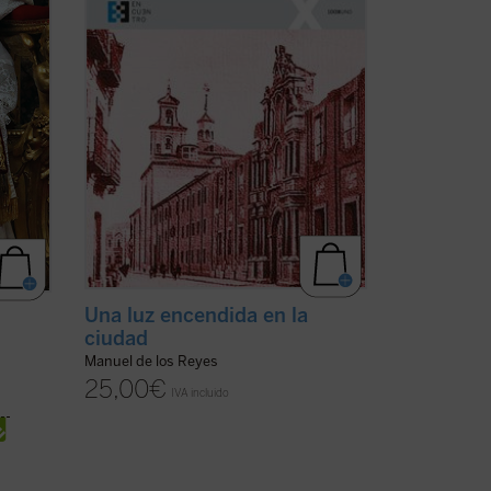
 aún
sociales, su biografía es a la par una
reglar
muestra de la implicación en el
ministerio del ...
(ver ficha)
Una luz encendida en la
ciudad
Manuel de los Reyes
25,00
€
IVA incluido