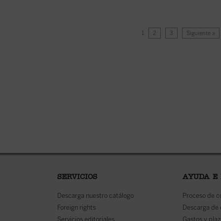
1
2
3
Siguiente »
SERVICIOS
AYUDA E
Descarga nuestro catálogo
Proceso de 
Foreign rights
Descarga de
Servicios editoriales
Gastos y plaz