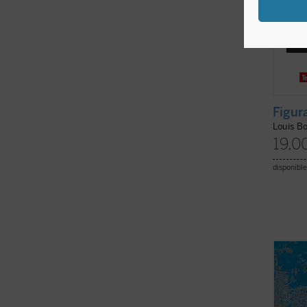
Figur
Louis B
19,0
disponible
La de 
histor
el Eva
espiri