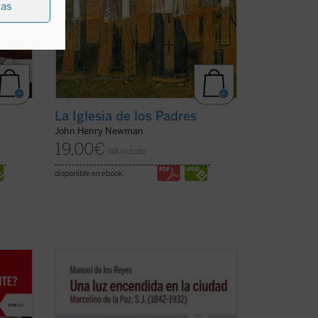
ias
La Iglesia de los Padres
John Henry Newman
19,00
€
IVA incluido
disponible en ebook:
eotti
Narra la vida de Marcelino de la Paz,
quien ingresó en el noviciado de la
lvar a
Compañía de Jesús. Docente, predicador,
ha
misionero, confesor e impulsor de obras