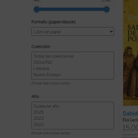
4€
28€
biogra
cautiv
profun
Formato (papel/ebook)
experi
histor
Esta e
ficha)
Colección
(Puede seleccionar varias)
Año
Sabid
Éloi Lec
15,0
(Puede seleccionar varias)