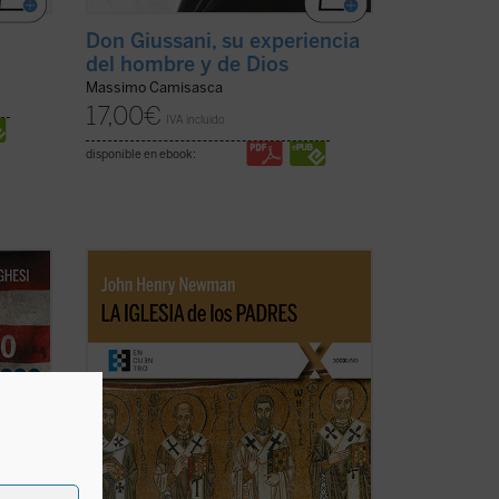
Don Giussani, su experiencia
del hombre y de Dios
Massimo Camisasca
17,00
€
IVA incluido
disponible en ebook:
que
La Iglesia de los Padres
contiene algunos
sita
escritos de san John Henry Newman
(1801-1890) sobre el cristianismo de los
enes y
primeros siglos, luego recogidos en sus
ue
Historical Sketches
. Además de retornar
r
al cristianismo primitivo para ...
(ver
ficha)