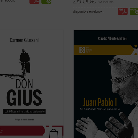
26,00
€
 en ebook:
IVA incluido
disponible en ebook:
o por Carmen Giussani, el libro
El 4 de septiembre de 2022 fue
 cerca de un centenar de
beatificado el Siervo de Dios Albin
onios de personas que, a largo de
Luciani, quien fue papa con el nom
a, compartieron un tramo de
Juan Pablo I, con uno de los pontif
 con él. Un libro único y precioso
más breves de la historia. El autor,
on motivo del centenario del
ha tenido la gracia de conocer
ento del fundador de ...
(ver ficha)
personalmente al beato ...
(ver fich