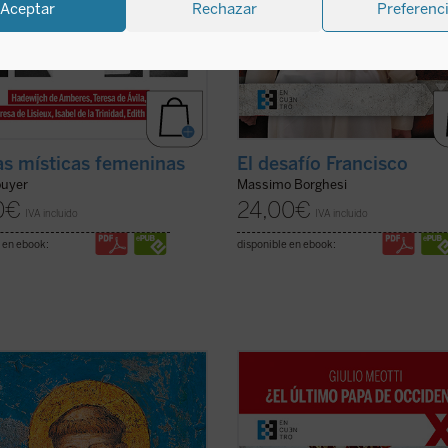
Aceptar
Rechazar
Preferenc
as místicas femeninas
El desafío Francisco
ouyer
Massimo Borghesi
0
€
24,00
€
IVA incluido
IVA incluido
 en ebook:
disponible en ebook:
san Francisco de Asís es una de las
«Joseph Ratzinger ha sido, como M
ias de santidad más enraizadas en
lo describe, un coloso, finalmente
ngelio, generando en su familia
'derrotado' en sus esfuerzos por sa
tual todos los registros de una
la civilización occidental, pero que 