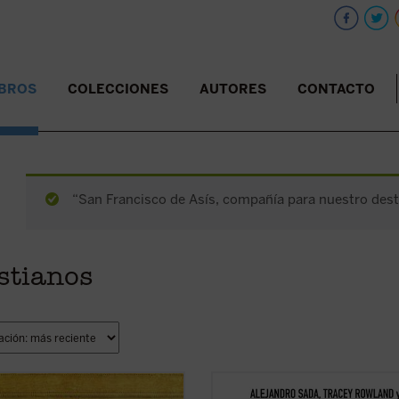
IBROS
COLECCIONES
AUTORES
CONTACTO
“San Francisco de Asís, compañía para nuestro desti
stianos
trata de un tratado ni de una
La conversación y el diálogo con fil