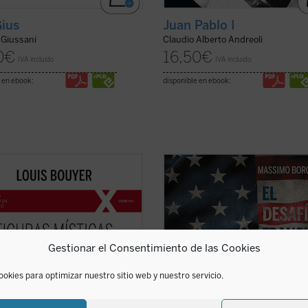
ius
Juan Pablo I
Giussani
Claudio Alberto Andreoli
0
€
16,50
€
IVA incluido
IVA incluido
 en ebook:
disponible en ebook:
 Hadewijch de Amberes hasta
Borghesi analiza el drama interno 
Stein, pasando por Teresa de Ávila,
hoy desgarra a la Iglesia —que tran
 del Niño Jesús e Isabel de la
entre el neoconservadurismo y el
ad: cinco místicas, cinco
«hospital de campaña»—, sus oríg
alidades excepcionales, que
sus protagonistas, y el riesgo de q
an un renacimiento interior
pueda conducir a un «cisma» ...
(ve
Gestionar el Consentimiento de las Cookies
io para la Iglesia tanto ...
(ver
ficha)
ookies para optimizar nuestro sitio web y nuestro servicio.