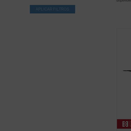
disponible
Editad
recoge
testim
su vid
camino
que, c
nacimi