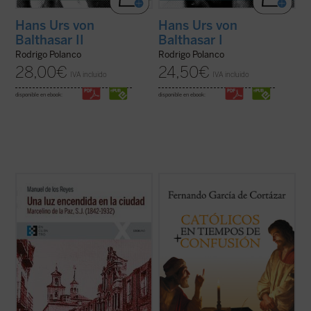
Hans Urs von
Hans Urs von
Balthasar II
Balthasar I
Rodrigo Polanco
Rodrigo Polanco
28,00
€
24,50
€
IVA incluido
IVA incluido
disponible en ebook:
disponible en ebook:
Narra la vida de Marcelino de la Paz, quien
En esta hora grave de España,
Católicos en
ingresó en el noviciado de la Compañía de
tiempos de confusión
, el nuevo libro de
Jesús. Docente, predicador, misionero,
Fernando García de Cortázar, es un
confesor e impulsor de obras sociales, su
manifiesto a favor de que el humanismo de
biografía es a la par una muestra de la
tradición cristiana vuelva a ser la
implicación en el ministerio del ...
(ver ficha)
referencia que nos defina, de tal ...
(ver
ficha)