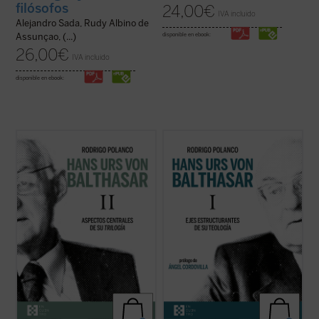
filósofos
24,00
€
IVA incluido
Alejandro Sada, Rudy Albino de
disponible en ebook:
Assunçao, (...)
26,00
€
IVA incluido
disponible en ebook:
Este segundo volumen está dedicado a las
Este libro quiere introducir al lector en el
líneas centrales de la
Trilogía teológica
, su
pensamiento teológico de von Balthasar a
obra central, escrita entre 1961 y 1987.
partir de su
Trilogía (Gloria, Teodramática
Señalada por el propio von Balthasar como
y
Teológica),
considerada su obra cumbre
«el plan fundamental, la preocupación de
y que recoge en buena medida su
una vida», este ...
(ver ficha)
producción anterior. Se ...
(ver ficha)