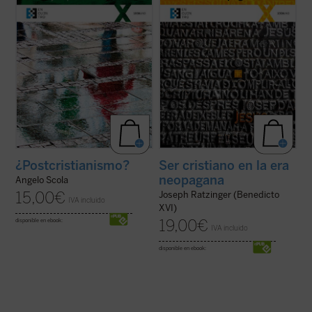
contrario, es posible encontrar hoy
de la Congregación para la Doctrina de la
hombres y mujeres que continúen
Fe, cargo que ocupó desde el año 1981 ...
esperando que haya ...
(ver ficha)
(ver ficha)
¿Postcristianismo?
Ser cristiano en la era
neopagana
Angelo Scola
15,00
€
Joseph Ratzinger (Benedicto
IVA incluido
XVI)
19,00
€
disponible en ebook:
IVA incluido
disponible en ebook: