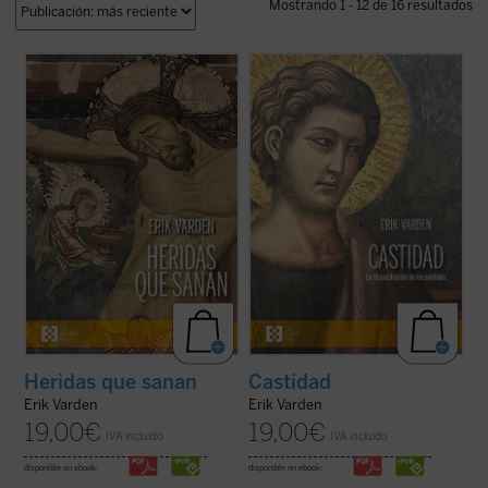
Mostrando 1 - 12 de 16 resultados
Erik Varden muestra —en un texto
¿Qué hacer cuando el sufrimiento se
enriquecido con una amplia gama de
vuelve insoportable y las respuestas
referencias a las escrituras, la literatura, la
convencionales ya no bastan? El monje y
música, la pintura y la escultura— que la
obispo Erik Varden nos propone un camino.
castidad, la dirección única de los sentidos,
Inspirándose en un antiguo poema
es una cualidad atractiva y ...
(ver ficha)
cisterciense, este libro nos invita a
contemplar ...
(ver ficha)
Castidad
Heridas que sanan
Erik Varden
Erik Varden
19,00
€
19,00
€
IVA incluido
IVA incluido
disponible en ebook:
disponible en ebook: