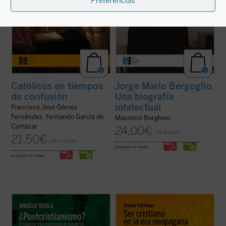
Preferencias
Católicos en tiempos
Jorge Mario Bergoglio.
de confusión
Una biografía
intelectual
Francisco José Gómez
Fernández, Fernando García de
Massimo Borghesi
Cortázar
24,00
€
IVA incluido
21,50
€
IVA incluido
disponible en ebook:
disponible en ebook:
En el contexto de esta Europa
Este libro reúne diversas conferencias y
sociológicamente postcristiana, el cardenal
entrevistas llevadas a cabo por Joseph
Scola se pregunta si ha llegado el tiempo
Ratzinger ---hoy el papa emérito Benedicto
del «postcristianismo» o si, por el
XVI--- durante su periodo como Prefecto