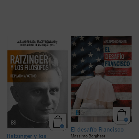
La conversación y el diálogo con filósofos
Borghesi analiza el drama interno que hoy
clásicos y contemporáneos es una de las
desgarra a la Iglesia —que transita entre el
características más sobresalientes en el
neoconservadurismo y el «hospital de
pensamiento del papa teólogo. Una
campaña»—, sus orígenes y sus
compilación de los interlocutores más
protagonistas, y el riesgo de que pueda
relevantes y una visión de conjunto de ...
conducir a un «cisma» ...
(ver ficha)
(ver ficha)
El desafío Francisco
Ratzinger y los
Massimo Borghesi