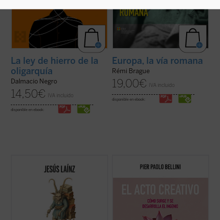
La ley de hierro de la
Europa, la vía romana
oligarquía
Rémi Brague
19,00
€
Dalmacio Negro
IVA incluido
14,50
€
IVA incluido
disponible en ebook:
disponible en ebook:
He aquí un inagotable suministro de
Acompaña al profesor Pier Paolo Bellini en
ocurrencias en el uso cotidiano de la lengua
este recorrido fascinante a través de los
española, sabrosos episodios de su
aspectos psicológicos, históricos,
historia, manipulaciones de los incansables
artísticos, sociológicos y filosóficos de la
separatistas, ridiculeces de políticos y
creatividad. ¿En qué consiste lo creativo?
otros pedantes... Y lo más grave: ...
(ver
¿Qué fomenta la creatividad? ...
(ver ficha)
ficha)