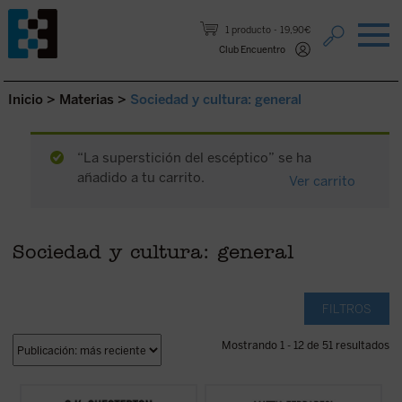
Saltar al contenido.
1 producto
19,90€
Club Encuentro
Inicio
>
Materias
>
Sociedad y cultura: general
“La superstición del escéptico” se ha
añadido a tu carrito.
Ver carrito
Sociedad y cultura: general
FILTROS
Mostrando 1 - 12 de 51 resultados
Esta publicación contiene artículos
Con ejemplos que van desde las redes