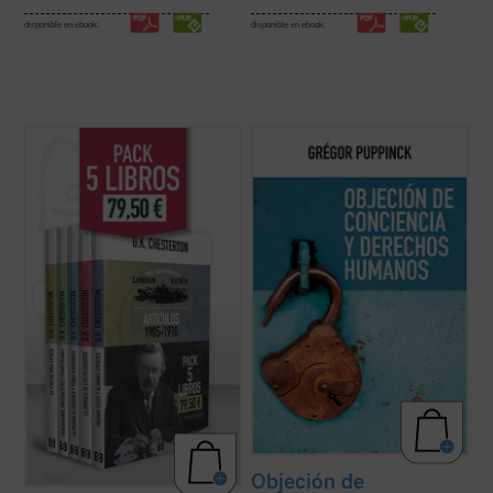
disponible en ebook:
disponible en ebook:
G.K. Chesterton fue uno de los escritores
El derecho a la objeción de conciencia se
más importantes del siglo XX. Publicó una
invoca cada vez más, ya se trate de la
extensa colección de libros, ensayos y
cláusula de conciencia de los médicos, de
artículos, poemas, obras de teatro, novelas
la negativa a vacunarse o de cualquier otra
y cuentos que incluyen su famosa serie
práctica que choque contra las
sobre el padre Brown. Se consideraba, ...
convicciones de algunas personas. Este
(ver ficha)
libro ...
(ver ficha)
Objeción de