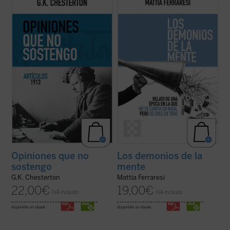
dedicados a temas habituales como la
sociales como fábricas de certezas
literatura y la educación, pero sobre todo
instantáneas hasta teorías sobre los
destacan los asuntos políticos: la
Kennedy o los hombres murciélago en la
implicación en casos de corrupción del
Luna, Ferraresi nos enfrenta con humor y
gobierno británico marcó una diferencia en
lucidez al caos de un mundo en el que ya no
...
(ver ficha)
se confía ...
(ver ficha)
Opiniones que no
Los demonios de la
sostengo
mente
G.K. Chesterton
Mattia Ferraresi
22,00
€
19,00
€
IVA incluido
IVA incluido
disponible en ebook:
disponible en ebook: