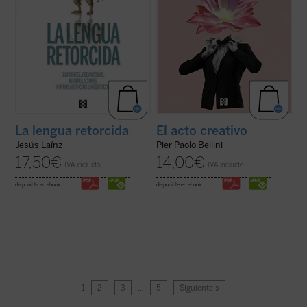
La lengua retorcida
El acto creativo
Jesús Laínz
Pier Paolo Bellini
17,50
€
14,00
€
IVA incluido
IVA incluido
disponible en ebook:
disponible en ebook:
1
2
3
…
5
Siguiente »