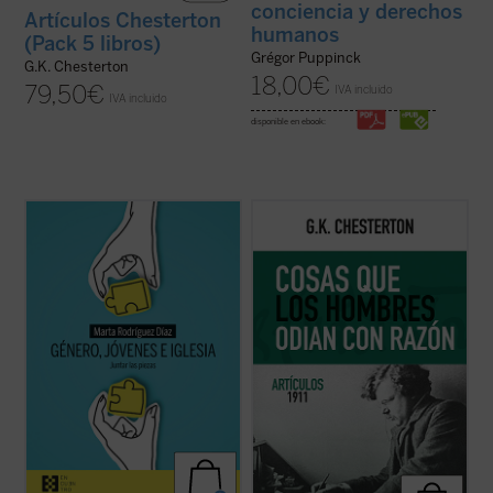
conciencia y derechos
Artículos Chesterton
humanos
(Pack 5 libros)
Grégor Puppinck
G.K. Chesterton
18,00
€
79,50
€
IVA incluido
IVA incluido
disponible en ebook:
Alrededor del género se ha abierto una
Coincidiendo ahora con el 150 aniversario
enorme brecha que separa a padres e
del nacimiento de su autor, este sexto
hijos, nietos y abuelos. No hay quien se
volumen de esta serie contiene ensayos
entienda y se escuche. En las familias es
dedicados a la Navidad, la literatura, las
motivo de disputa, los hijos no se sienten
sufragistas, la prensa, otros temas
acogidos y los padres se frustran ante
habituales y nombres tan representativos
ideas ...
(ver ficha)
en el ...
(ver ficha)