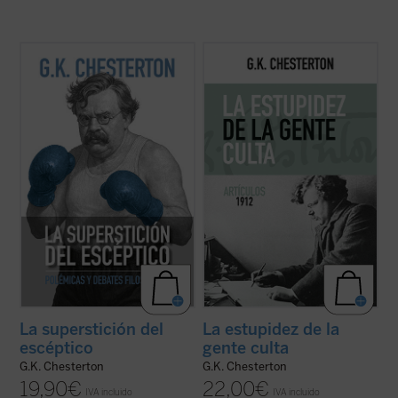
En este libro, una reunión de sus textos
Este es el volumen siete de la colección de
inéditos más provocadores, sus polémicas
artículos publicados en el semanario
The
más controvertidas y sus debates más
Illustrated London News
. Los intereses de
agudos, Chesterton desafía a los
Chesterton son muchos, pero su mirada no
escépticos con su estilo único, cargado de
es dispersa sino precisa, rebosante en
paradojas y giros ingeniosos. Con humor, ...
ingenio y humor hasta la ...
(ver ficha)
(ver ficha)
La superstición del
La estupidez de la
escéptico
gente culta
G.K. Chesterton
G.K. Chesterton
19,90
€
22,00
€
IVA incluido
IVA incluido