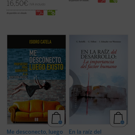
disponible en ebook:
16,50
€
IVA incluido
disponible en ebook:
La escena en la que un grupo de jóvenes (o
Existe actualmente un fuerte debate sobre
no tan jóvenes) ha quedado a tomar unas
la eficacia de las ayudas internacionales al
cervezas y, abortos en las pantallas, con la
desarrollo y sobre el tipo de políticas que
cerviz agachada, permanecen
favorecen el crecimiento económico. La
whatsappeando
cada uno por su lado, se
enorme cantidad de recursos destinados a
nos ha hecho por desgracia habitual. No es
los países más pobres y las ...
(ver ficha)
...
(ver ficha)
Me desconecto, luego
En la raíz del