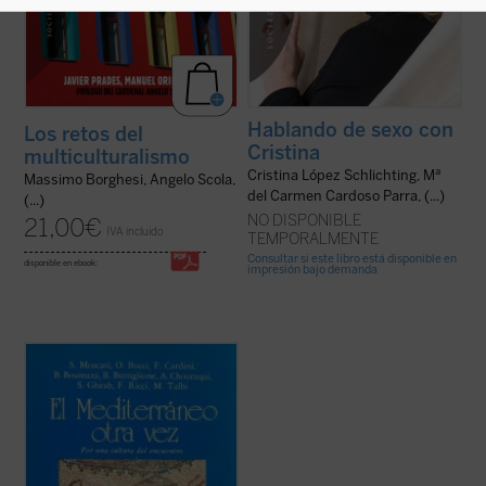
Hablando de sexo con
Los retos del
Cristina
multiculturalismo
Cristina López Schlichting, Mª
Massimo Borghesi, Angelo Scola,
del Carmen Cardoso Parra, (...)
(...)
NO DISPONIBLE
21,00
€
IVA incluido
TEMPORALMENTE
Consultar si este libro está disponible en
disponible en ebook:
impresión bajo demanda
El Mediterráneo es el lugar donde
diferentes pueblos y culturas se han
encontrado y han dialogado a lo largo de los
siglos. Con todo, este mar parece
actualmente un escenario de guerras y
divisiones, de modo que, en su conjunto, los
pueblos que a ...
(ver ficha)