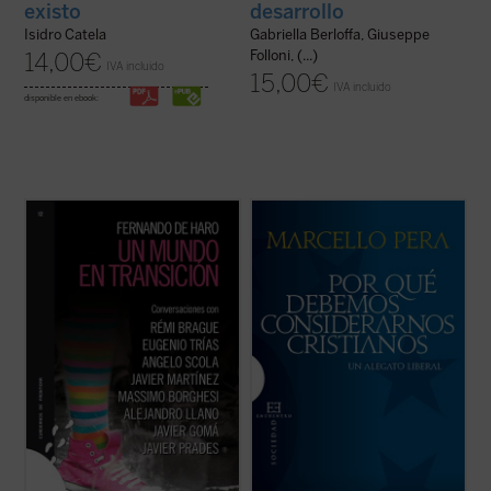
existo
desarrollo
Isidro Catela
Gabriella Berloffa, Giuseppe
Folloni, (...)
14,00
€
IVA incluido
15,00
€
IVA incluido
disponible en ebook:
Este es un libro de entrevistas a un grupo
¿Por qué deberíamos considerarnos
de hombres de pensamiento y de acción a
cristianos? Hoy somos liberales y, por
los que se les plantean las grandes
consiguiente, no necesitamos dirigirnos al
preguntas con las que nos enfrentamos en
cristianismo para justificar nuestros
este comienzo del siglo XXI. No es un libro
derechos y libertades fundamentales.
para filósofos o para teóricos, es un ...
(ver
Somos laicos y, en consecuencia, podemos
ficha)
considerar las ...
(ver ficha)