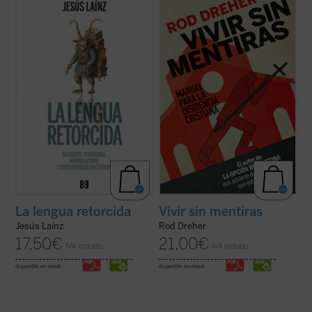
ocurrencias en el uso cotidiano de la lengua
del aclamado
La opción benedictina
, hace
española, sabrosos episodios de su
en este libro de altavoz a Solzhenitsyn y
historia, manipulaciones de los incansables
otros muchos disidentes de Europa del
separatistas, ridiculeces de políticos y
Este que nos alertan del peligro no tan
otros pedantes... Y lo más grave: ...
(ver
lejano de que Estados Unidos y el ...
(ver
ficha)
ficha)
La lengua retorcida
Vivir sin mentiras
Jesús Laínz
Rod Dreher
17,50
€
21,00
€
IVA incluido
IVA incluido
disponible en ebook:
disponible en ebook: