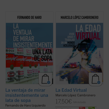
De Haro aborda temas que han ido
Este libro intenta mostrar que la confusión
acompañándole durante su actividad
reinante no está causada por este cambio
profesional, como las crisis económicas
tecnológico acelerado sino que, más bien,
recientes, el cristianismo, la democracia y
sucedería al revés: una radical
la cultura, siempre en el tono de quien se
transformación de nuestra mirada sobre la
reconoce humilde ante el conocimiento, ...
realidad habría provocado el inicio de ...
(ver
(ver ficha)
ficha)
La ventaja de mirar
La Edad Virtual
insistentemente una
Marcelo López Cambronero
lata de sopa
17,50
€
IVA incluido
Fernando de Haro Izquierdo