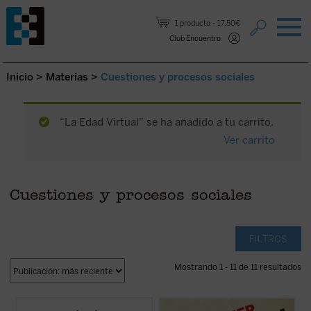
Saltar al contenido.
1 producto
17,50€
Club Encuentro
Inicio
>
Materias
>
Cuestiones y procesos sociales
“La Edad Virtual” se ha añadido a tu carrito.
Ver carrito
Cuestiones y procesos sociales
FILTROS
Mostrando 1 - 11 de 11 resultados
He aquí un inagotable suministro de
El periodista y escritor Rod Dreher, autor