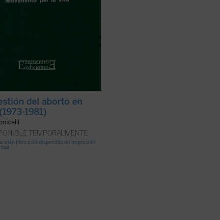
estión del aborto en
 (1973-1981)
onicelli
SPONIBLE TEMPORALMENTE
si este libro está disponible en impresión
anda