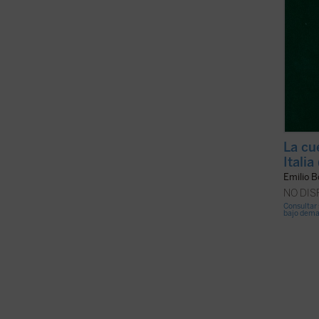
La cu
Italia
Emilio B
NO DI
Consultar 
bajo dem