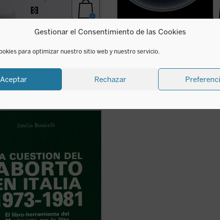
rmelada sentimental
La vida humana en la
Gestionar el Consentimiento de las Cookies
encrucijada
 Luri
ookies para optimizar nuestro sitio web y nuestro servicio.
0
€
María Dolores Vila-Coro
IVA incluido
18,00
€
IVA incluido
 en ebook:
Aceptar
Rechazar
Preferenc
disponible en ebook:
mpo de intervenir activamente en el
 cultural sobre la cuestión del
 ha llegado ya a España. Otros
, europeos y no europeos, nos han
ido.
ibro aborda la larga experiencia
a (1973-1981) sobre el ...
(ver ficha)