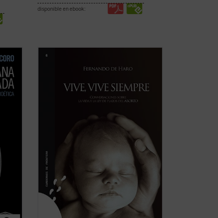
disponible en ebook:
Este libro quiere ser una contribución
la-
para recuperar la evidencia del valor de
a
la vida cuando se cambia la regulación
del aborto. Ni los más terribles horrores
l
del siglo XX fueron capaces de apagar en
muchos un amor y un gusto por la vida
la ...
que ...
(ver ficha)