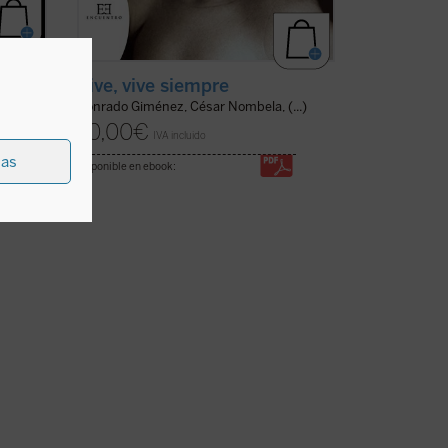
Vive, vive siempre
Conrado Giménez, César Nombela, (...)
10,00
€
IVA incluido
ias
disponible en ebook: