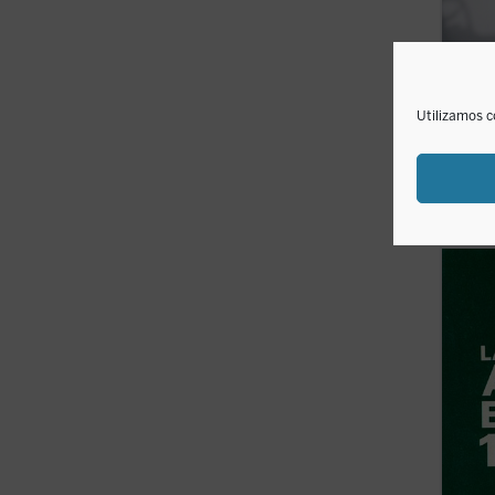
La me
Gregorio
Utilizamos c
19,0
disponible
El tie
debate
aborto
países
preced
Este l
italian