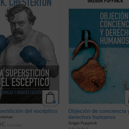
os más provocadores, sus
invoca cada vez más, ya se trate de
cas más controvertidas y sus
cláusula de conciencia de los médic
s más agudos, Chesterton desafía
la negativa a vacunarse o de cualq
escépticos con su estilo único,
otra práctica que choque contra la
o de paradojas y giros ingeniosos.
convicciones de algunas personas.
mor, ...
(ver ficha)
libro ...
(ver ficha)
perstición del escéptico
Objeción de conciencia 
derechos humanos
esterton
0
€
Grégor Puppinck
IVA incluido