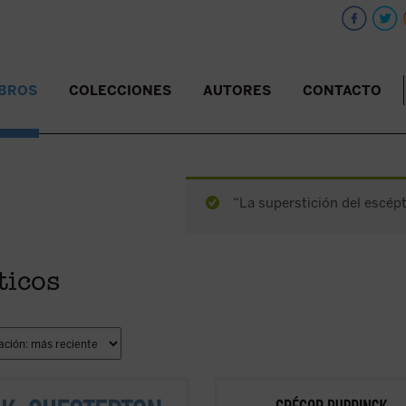
IBROS
COLECCIONES
AUTORES
CONTACTO
“La superstición del escépt
ticos
e libro, una reunión de sus textos
El derecho a la objeción de concien