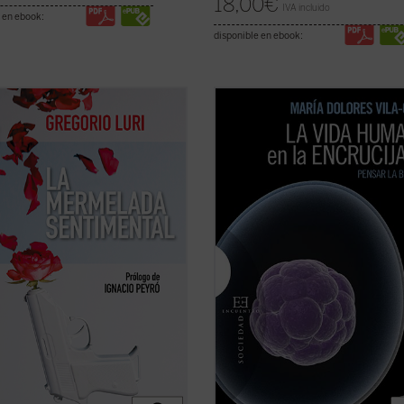
18,00
€
IVA incluido
 en ebook:
disponible en ebook:
io Luri, siempre sensato y lúcido,
Este libro reúne las mejores
a sus artículos con un fino hilo
contribuciones de María Dolores Vi
: ese emotivismo que nos impulsa
Coro, directora durante diez años l
r que las cosas son más
Cátedra UNESCO de Bioética y
eras cuando más las sentimos o
Biojurídica, a esta compleja y actua
ás vale una emoción
disciplina. En ellas destaca la
ialmente en el caso de ...
(ver
permanente atención de la autora a 
(ver ficha)