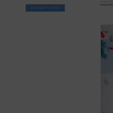
disponible
Gregor
enhebr
común
a cree
verdad
que m
(espec
ficha)