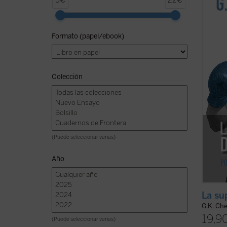
5€
22€
inédit
polémi
debate
Formato (papel/ebook)
a los 
cargad
Con hu
Colección
(Puede seleccionar varias)
Año
La su
G.K. Ch
19,9
(Puede seleccionar varias)