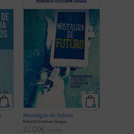
 la
recorrido exhaustivo y escalofriante de
os, de
todas las «mejoras» realizadas en los
uier
últimos años, dejando claras las
s
peligrosas intenciones de los
 Este
transhumanistas: «crear en el sentido
que se quiera la propia ...
(ver ficha)
y
Nostalgia de futuro
Roberto Esteban Duque
22,00
€
IVA incluido