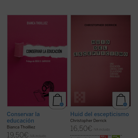
Descubre un libro que invita a detenerse,
Derrick nos ofrece un replanteamiento de
respirar hondo y repensar el rumbo de la
la educación, especialmente de la
educación. En un mundo donde todo parece
educación católica, en la que «la verdad
moverse al ritmo vertiginoso de la
cuente para algo»....
(ver ficha)
innovación constante,
Conservar la
educación
nos ofrece una propuesta tan ...
(ver ficha)
Conservar la
Huid del escepticismo
educación
Christopher Derrick
16,50
€
Bianca Thoilliez
IVA incluido
19,50
€
IVA incluido