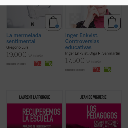
La mermelada
Inger Enkvist.
sentimental
Controversias
educativas
Gregorio Luri
19,00
€
Inger Enkvist, Olga R. Sanmartín
IVA incluido
17,50
€
IVA incluido
disponible en ebook:
disponible en ebook:
El matemático francés Laurent Lafforgue,
Jean de Viguerie ilumina a los padres sobre
Medalla Fields del año 2002, ha intervenido
lo que han hecho algunos de los más
en los últimos años en numerosas
conocidos pedagogos contemporáneos,
ocasiones en el debate público actual sobre
como Freinet, Ferrière, Piaget, Meirieu:
la educación y la escuela francesa y
desarrollar los sistemas utópicos
europea. Este libro recoge algunas de ...
propuestos hace siglos por pensadores
(ver ficha)
como Erasmo o ...
(ver ficha)