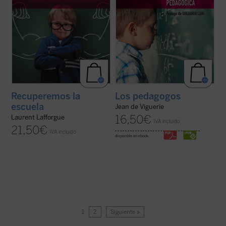
Recuperemos la
Los pedagogos
escuela
Jean de Viguerie
16,50
€
Laurent Lafforgue
IVA incluido
21,50
€
IVA incluido
disponible en ebook:
1
2
Siguiente »