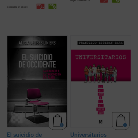
disponible en ebook:
disponible en ebook:
Este libro ofrece una imagen clara de cómo
El profesor Francisco Esteban Bara explica
poco a poco sucedió la decadencia de la
con hondura, cercanía y fluidez en este
educación occidental —desde Francia
ensayo que lo mejor que puede ofrecer la
hasta los EE.UU., pasando por España;
Universidad al mundo y una de las cosas
desde personajes como Rousseau hasta el
que más necesita el mundo son
wokismo y la Ley Celaá—, con la ...
(ver
buscadores de verdad, belleza y bondad, y
ficha)
no solo ...
(ver ficha)
El suicidio de
Universitarios