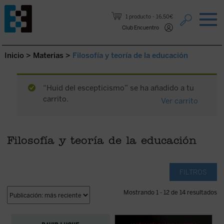
Saltar al contenido.
1 producto
16,50€
Club Encuentro
Inicio
>
Materias
>
Filosofía y teoría de la educación
“Huid del escepticismo” se ha añadido a tu
carrito.
Ver carrito
Filosofía y teoría de la educación
FILTROS
Mostrando 1 - 12 de 14 resultados
David Luque investiga la teoría de la
Frente a la tecnificación del aprendizaje y