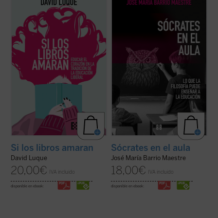
«educación liberal» a fin de hablar sobre el
los eslóganes pedagógicos, este libro
amor: el amor a los libros, el amor a las
reivindica el valor del asombro, la palabra y
criaturas y el amor divino. Un conjunto de
la reflexión como motores genuinos del
ensayos que pueden ser leídos
saber. Una obra inspiradora que devuelve
separadamente o en conjunto por
esperanza y sentido a la docencia: ...
(ver
cualquiera ...
(ver ficha)
ficha)
Si los libros amaran
Sócrates en el aula
David Luque
José María Barrio Maestre
20,00
€
18,00
€
IVA incluido
IVA incluido
disponible en ebook:
disponible en ebook: