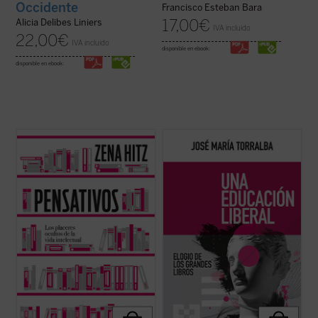
Occidente
Francisco Esteban Bara
17,00
€
Alicia Delibes Liniers
IVA incluido
22,00
€
IVA incluido
disponible en ebook:
disponible en ebook:
Pensativos
es un recordatorio apasionado
«En estas páginas, José María Torralba se
y oportuno de que una vida rica en el
ocupa de la historia de la educación liberal
ámbito del pensamiento es una vida plena.
y sus principios teóricos, así como de los
Una invitación a aprender por el mero
problemas prácticos que suelen impedir o
placer de hacerlo y a renovar nuestra vida
dificultar la formación de los alumnos en
interior para preservar nuestra ...
(ver
las humanidades, con ...
(ver ficha)
ficha)