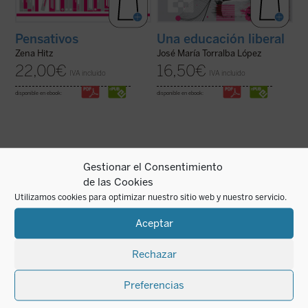
Pensativos
Una educación liberal
Zena Hitz
José María Torralba López
22,00
€
16,50
€
IVA incluido
IVA incluido
disponible en ebook:
disponible en ebook:
Gestionar el Consentimiento
de las Cookies
Gregorio Luri, siempre sensato y lúcido,
La experta educativa sueca Inger Enkvist y
enhebra sus artículos con un fino hilo
la periodista Olga R. Sanmartín abordan en
Utilizamos cookies para optimizar nuestro sitio web y nuestro servicio.
común: ese emotivismo que nos impulsa a
esta larga e intensa conversación las
creer que las cosas son más verdaderas
cuestiones más controvertidas en el
cuando más las sentimos o que más vale
terreno de la educación: la tensión entre el
Aceptar
una emoción (especialmente en el caso de
modelo inclusivo y el diferenciado, ...
(ver
...
(ver ficha)
ficha)
Rechazar
Preferencias