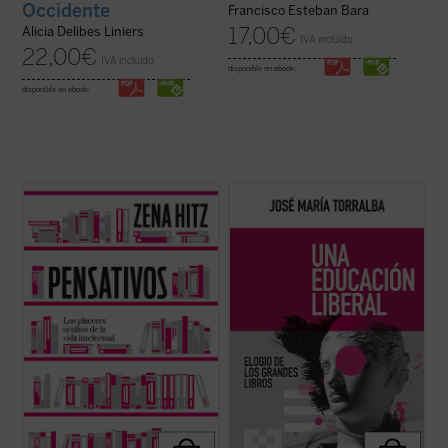
Occidente
Francisco Esteban Bara
17,00
€
Alicia Delibes Liniers
IVA incluido
22,00
€
IVA incluido
disponible en ebook:
disponible en ebook:
Pensativos
es un recordatorio apasionado
«En estas páginas, José María Torralba se
y oportuno de que una vida rica en el
ocupa de la historia de la educación liberal
ámbito del pensamiento es una vida plena.
y sus principios teóricos, así como de los
Una invitación a aprender por el mero
problemas prácticos que suelen impedir o
placer de hacerlo y a renovar nuestra vida
dificultar la formación de los alumnos en
interior para preservar nuestra ...
(ver
las humanidades, con ...
(ver ficha)
ficha)