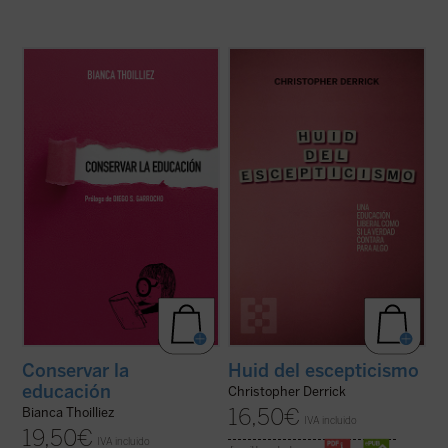
Descubre un libro que invita a detenerse,
Derrick nos ofrece un replanteamiento de
respirar hondo y repensar el rumbo de la
la educación, especialmente de la
educación. En un mundo donde todo parece
educación católica, en la que «la verdad
moverse al ritmo vertiginoso de la
cuente para algo»....
(ver ficha)
innovación constante,
Conservar la
educación
nos ofrece una propuesta tan ...
(ver ficha)
Conservar la
Huid del escepticismo
educación
Christopher Derrick
16,50
€
Bianca Thoilliez
IVA incluido
19,50
€
IVA incluido