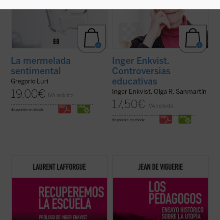
La mermelada
Inger Enkvist.
sentimental
Controversias
educativas
Gregorio Luri
19,00
€
Inger Enkvist, Olga R. Sanmartín
IVA incluido
17,50
€
IVA incluido
disponible en ebook:
disponible en ebook:
El matemático francés Laurent Lafforgue,
Jean de Viguerie ilumina a los padres sobre
Medalla Fields del año 2002, ha intervenido
lo que han hecho algunos de los más
en los últimos años en numerosas
conocidos pedagogos contemporáneos,
ocasiones en el debate público actual sobre
como Freinet, Ferrière, Piaget, Meirieu:
la educación y la escuela francesa y
desarrollar los sistemas utópicos
europea. Este libro recoge algunas de ...
propuestos hace siglos por pensadores
(ver ficha)
como Erasmo o ...
(ver ficha)