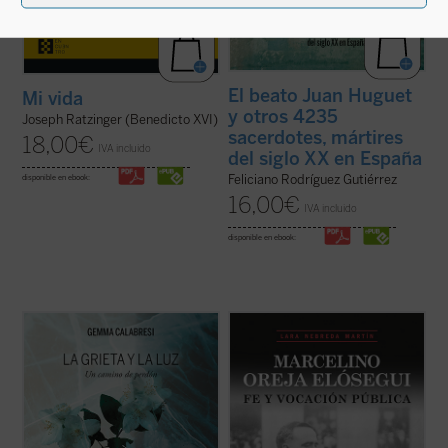
El beato Juan Huguet
Mi vida
y otros 4235
Joseph Ratzinger (Benedicto XVI)
sacerdotes, mártires
18,00
€
IVA incluido
del siglo XX en España
Feliciano Rodríguez Gutiérrez
disponible en ebook:
16,00
€
IVA incluido
disponible en ebook:
Este libro es el relato de un viaje, el que
«Siempre quise saber más sobre la vida de
Gemma Capra, viuda del comisario
mi padre, a quien no conocí, ya que fue
Calabresi, ha recorrido desde el día del
asesinado en Mondragón el 5 de octubre de
asesinato de su marido. Con prólogo de
1934 estando mi madre embarazada de su
Irene Villa,
La grieta y la luz
es un
primer y único hijo; yo nací el 13 de febrero
testimonio intenso, conmovedor y sincero
de 1935.
...
(ver ficha)
Hace años ...
(ver ficha)