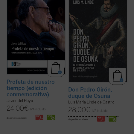
biografía de un hombre, el Venerable
amigo y agente, Francisco de Quevedo, fue
Tomás Morales SJ, en cuyo devenir
un personaje legendario aún en vida y, con
histórico se amasan los aconteceres
el tiempo, pasó a ser uno de los más
sociales y políticos, culturales y eclesiales
destacados «réprobos» de la Leyenda
más trascendentes de España en el siglo ...
Negra. Su biografía, sin las fantasías y ...
(ver ficha)
(ver ficha)
Profeta de nuestro
tiempo (edición
Don Pedro Girón,
conmemorativa)
duque de Osuna
Javier del Hoyo
Luis María Linde de Castro
24,00
€
28,00
€
IVA incluido
IVA incluido
disponible en ebook:
disponible en ebook: