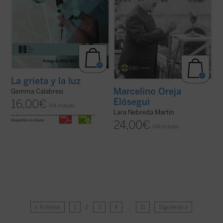
La grieta y la luz
Marcelino Oreja
Gemma Calabresi
Elósegui
16,00
€
IVA incluido
Lara Nebreda Martín
disponible en ebook:
24,00
€
IVA incluido
« Anterior
1
2
3
4
…
11
Siguiente »