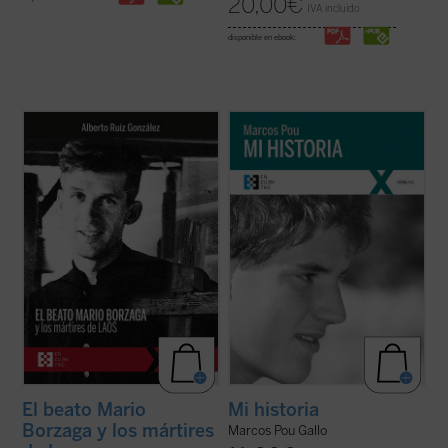
20,00
€
IVA incluido
disponible en ebook:
Mario Borzaga, natural de Trento, había
«Es algo extraño hablar de 'mi historia'
llegado a Laos en 1957, recién ordenado
puesto que lo único interesante en ella, lo
sacerdote. Fue martirizado poco después,
único que la salva de ser una historia
en 1960, a sus 27 años. Escribió un
aburrida y plana es lo que Cristo ha hecho
precioso diario que da voz a su vocación de
en mi vida. Por lo tanto, es más bien la
misionero oblato, que ilumina la ...
(ver
historia de lo que Cristo ha hecho ...
(ver
ficha)
ficha)
El beato Mario
Mi historia
Borzaga y los mártires
Marcos Pou Gallo