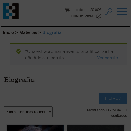
Saltar al contenido.
1 producto
20,00€
Club Encuentro
Inicio
>
Materias
>
Biografía
“Una extraordinaria aventura política” se ha
añadido a tu carrito.
Ver carrito
Biografía
FILTROS
Mostrando 13 - 24 de 131
resultados
Profeta de nuestro tiempo
nos presenta la
El «Grande Osuna», como le llamó su