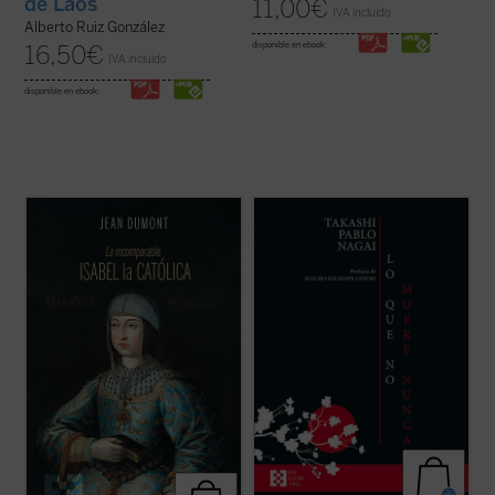
de Laos
11,00
€
IVA incluido
Alberto Ruiz González
disponible en ebook:
16,50
€
IVA incluido
disponible en ebook:
A través de un estilo ameno y accesible,
Lo que no muere nunca
es la autobiografía
Dumont nos sumerge en la época de Isabel
de Takashi Nagai, en la que el autor recorre
y nos presenta a una mujer de gran
su vida, desde la infancia hasta el día de la
inteligencia, astucia y determinación, que
explosión de la bomba atómica, captando
supo afrontar los desafíos de su época y
los numerosos acontecimientos que se
consolidar la unidad de España. Una obra ...
desarrollan como la ...
(ver ficha)
(ver ficha)