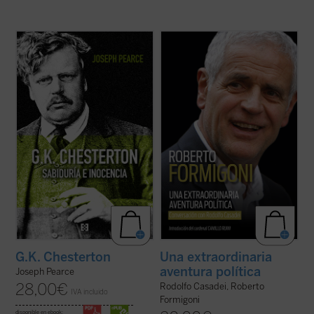
Edición 150 aniversario del nacimiento de
Este libro relata sesenta años de historia
Chesterton.
de Italia, vividos y vistos a través de los
«Pearce consigue que la vida de
ojos de un joven político extraordinario de
Chesterton fluya con pulso de novela (...)
la región de Lombardía. No es solo la
Leer
G.K. Chesterton. Sabiduría e inocencia
historia de un individuo, sino también la
es altamente recomendable, salvo que uno
historia de un pueblo ...
(ver ficha)
prefiera pasar ...
(ver ficha)
G.K. Chesterton
Una extraordinaria
aventura política
Joseph Pearce
28,00
€
Rodolfo Casadei, Roberto
IVA incluido
Formigoni
disponible en ebook: