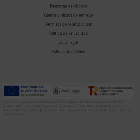
Descarga de ebooks
Gastos y plazos de entrega
Permisos de reproducción
Política de privacidad
Aviso legal
Política de cookies
El proyecto “Implementación de herramientas de Gestión Editorial en Ediciones Encuentro, S.A.
anualidad 2022” ha sido financiado por la Dirección General del Libro y Fomento de la Lectura,
Ministerio de Cultura y Deporte. La finalidad de este apoyo es contribuir a la modernización de pymes
del sector del libro.