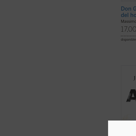
Don G
del h
Massimo
17,0
disponible
El pro
María 
de una
de Man
nuevo 
escrito
(ver f