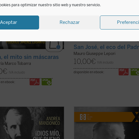
ookies para optimizar nuestro sitio web y nuestro servicio.
Aceptar
Rechazar
Preferenc
San José, el eco del Pad
Mauro Giuseppe Lepori
, el mito sin máscaras
10,00
€
IVA incluido
ría Marco Tobarra
0
€
disponible en ebook:
IVA incluido
 en ebook:
iografía del recién proclamado
Pionero de la genética moderna,
Carlos de Foucauld, escrita por
deslumbrado por la belleza de cada
ha sido vicepostulador de su causa
humana, el profesor Jérôme Lejeu
onización, se centra en los
hecho historia al defender a los qu
os más sobresalientes de su
tienen voz. Siguiendo su conciencia