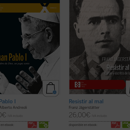
icado el Siervo de Dios Albino
casado, padre de tres niñas y fervi
i, quien fue papa con el nombre de
católico, fue ejecutado en 1943 por
ablo I, con uno de los pontificados
negarse a servir en el ejército nazi.
eves de la historia. El autor, que ha
publican aquí por primera vez en
 la gracia de conocer
castellano todos los escritos de
almente al beato ...
(ver ficha)
Jägerstätter ...
(ver ficha)
Pablo I
Resistir al mal
Alberto Andreoli
Franz Jägerstätter
0
€
26,00
€
IVA incluido
IVA incluido
 en ebook:
disponible en ebook: