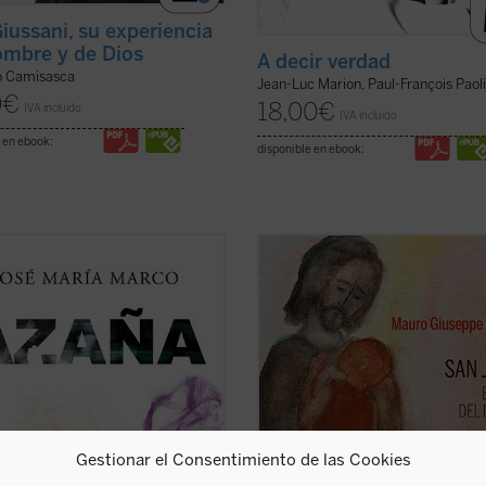
iussani, su experiencia
ombre y de Dios
A decir verdad
 Camisasca
Jean-Luc Marion, Paul-François Paol
0
€
18,00
€
IVA incluido
IVA incluido
 en ebook:
disponible en ebook:
fesor, escritor y columnista José
San José fue llamado a materializar
Marco, autor hace ya treinta años
paternidad de Dios hacia el Hijo
 de las más importantes biografías
encarnado. Una vocación, un camin
uel Azaña, ha compuesto este
vividos en el silencio, porque tendía
ensayo histórico-político sobre el
escucha de una Palabra que se hiz
r y político de Alcalá de Henares ...
Presencia en su casa. Con él, Dios
icha)
no ha querido ...
(ver ficha)
Gestionar el Consentimiento de las Cookies