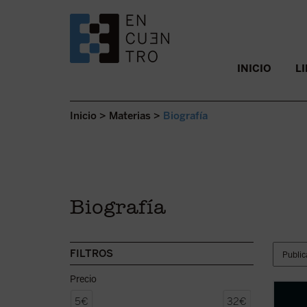
SALTAR AL CONTENIDO.
INICIO
L
Inicio
>
Materias
>
Biografía
Biografía
FILTROS
Precio
El 4 d
5€
32€