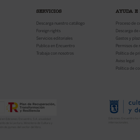
SERVICIOS
AYUDA E
Descarga nuestro catálogo
Proceso de 
Foreign rights
Descarga de
Servicios editoriales
Gastos y plaz
Publica en Encuentro
Permisos de 
Trabaja con nosotros
Política de p
Aviso legal
Política de c
Ediciones Encuentro ha r
l en Ediciones Encuentro, S.A. anualidad
internacionales.
nto de la Lectura, Ministerio de Cultura y
ón de pymes del sector del libro.