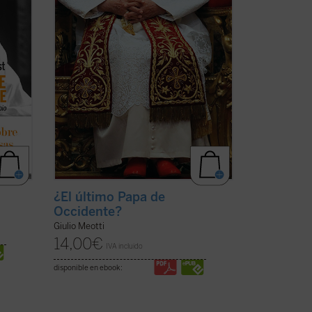
o y de
pueden permitir a la humanidad arreglar
las ...
(ver ficha)
¿El último Papa de
Occidente?
Giulio Meotti
14,00
€
IVA incluido
disponible en ebook: