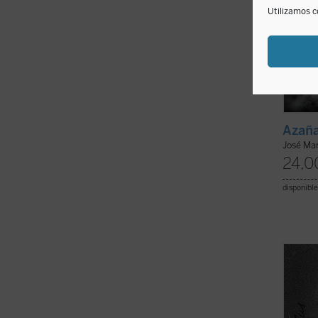
Utilizamos c
Azaña
José Ma
24,0
disponible
Esta b
santo 
quien 
de can
aspect