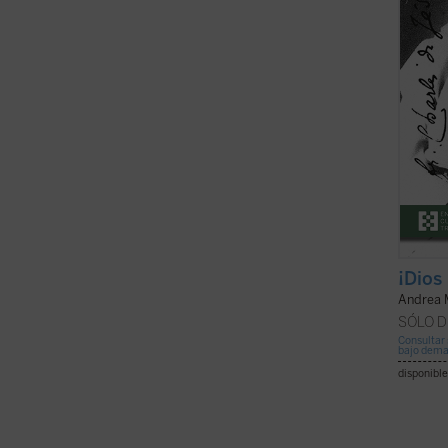
espiri
El libr
¡Dios
Andrea 
SÓLO D
Consultar 
bajo dem
disponible