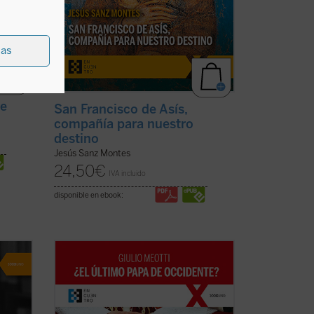
ias
re
San Francisco de Asís,
compañía para nuestro
destino
Jesús Sanz Montes
24,50
€
IVA incluido
disponible en ebook:
«Joseph Ratzinger ha sido, como Meotti
 vida
lo describe, un coloso, finalmente
ne ha
'derrotado' en sus esfuerzos por salvar a
e no
la civilización occidental, pero que ha
 de
dejado detrás de sí los códigos que aún