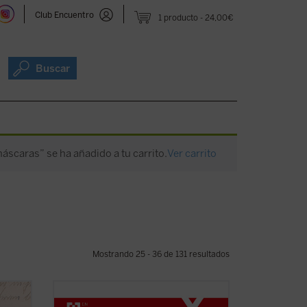
Club Encuentro
1 producto
24,00€
Buscar
máscaras” se ha añadido a tu carrito.
Ver carrito
Mostrando 25 - 36 de 131 resultados
riaco,
El autor cuenta, con buena pluma y de