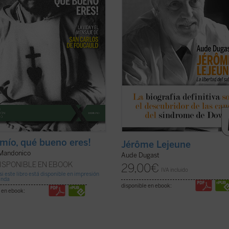
tualidad y de su actividad pastoral.
médico fiel al juramento hipocrátic
o arranca ...
(ver ficha)
cristiano ...
(ver ficha)
 mío, qué bueno eres!
Jérôme Lejeune
Mandonico
Aude Dugast
ISPONIBLE EN EBOOK
29,00
€
IVA incluido
si este libro está disponible en impresión
anda
disponible en ebook:
 en ebook: