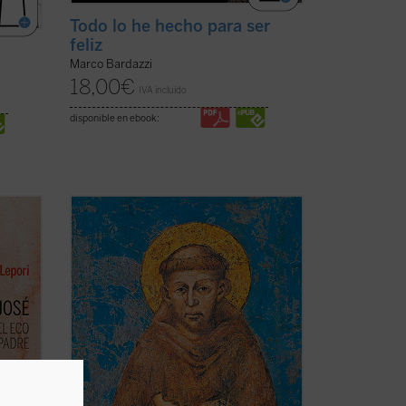
Todo lo he hecho para ser
feliz
Marco Bardazzi
i
18,00
€
IVA incluido
disponible en ebook:
 la
La de san Francisco de Asís es una de las
historias de santidad más enraizadas en
o,
el Evangelio, generando en su familia
 a la
espiritual todos los registros de una
o
santidad encarnada en el tiempo de cada
 Padre
época. «El autor hace un regalo de lúcida
...
(ver ficha)