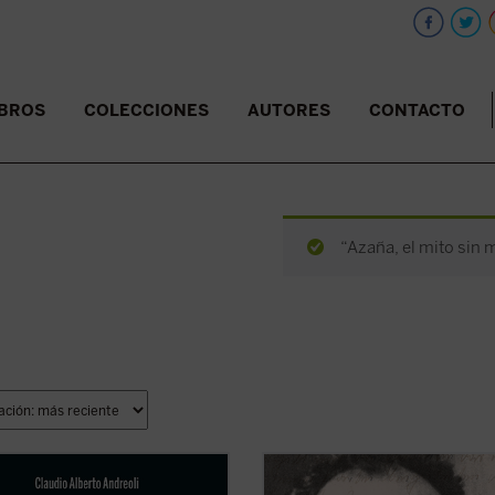
IBROS
COLECCIONES
AUTORES
CONTACTO
“Azaña, el mito sin 
e septiembre de 2022 fue
Franz Jägerstätter, campesino aust