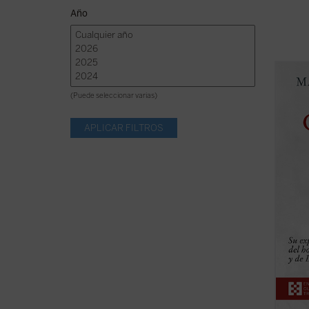
Año
Don Lu
grande
(Puede seleccionar varias)
obra, 
estrec
cuaren
biogra
con pre