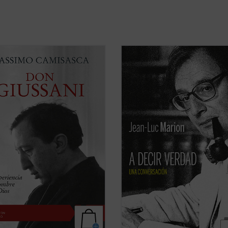
igi Giussani fue uno de los más
¿Hacia dónde va el mundo? ¿Cuál e
s educadores del siglo XX. Esta
estado de la Iglesia? ¿Qué futuro ti
escrita por uno de sus más
Europa? Estas son algunas de las
hos colaboradores a lo largo de
preguntas formuladas por el period
ta años, conforma una sintética
especializado en el mundo de la cul
fía espiritual que permite conocer
Paul-François Paoli a las que Jean-
cisión ...
(ver ficha)
Marion ...
(ver ficha)