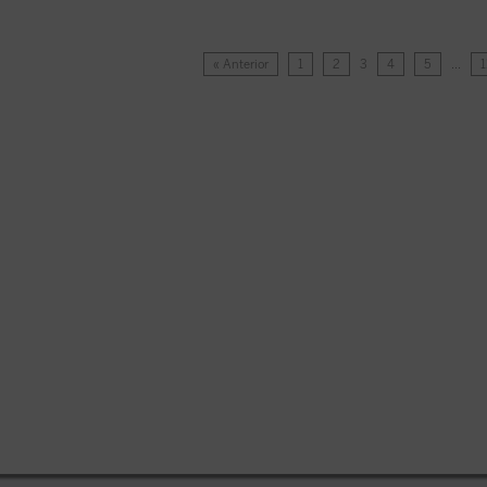
« Anterior
1
2
3
4
5
…
1