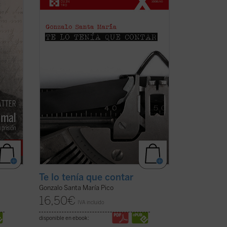
ente
manera casi epistolar, la llegada a su vida
de su esposa, sus hijos —entre ellos
 Se
Santiago, diagnosticado con autismo—, y
otros muchos acontecimientos
enmarcados en la historia reciente de
España ...
(ver ficha)
Te lo tenía que contar
Gonzalo Santa María Pico
16,50
€
IVA incluido
disponible en ebook: