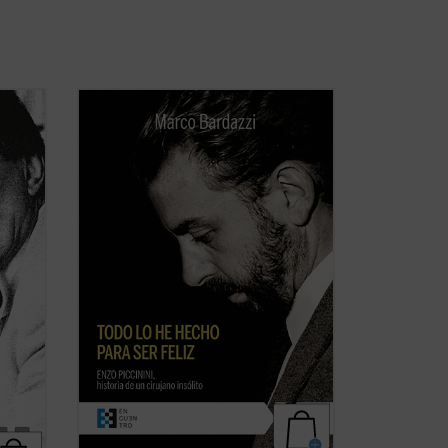
s el
En mayo de 1999, 7.000 personas
ene
abarrotaron la basílica de San Petronio
en Bolonia para dar su último adiós a
ista
Enzo Piccinini, cirujano del hospital de
tura
Sant'Orsola. ¿Quién era este joven
Luc
médico que había sido capaz de dejar
una huella tan ...
(ver ficha)