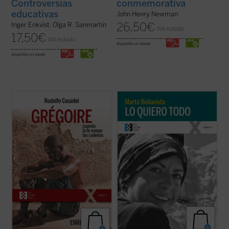
conmemorativa
Controversias
educativas
John Henry Newman
26,50
€
Inger Enkvist, Olga R. Sanmartín
IVA incluido
17,50
€
IVA incluido
disponible en ebook:
disponible en ebook:
Grégoire Ahongbonon ha realizado un
La vida de Marta, una larga carrera de
pequeño milagro en Costa de Marfil, Benín,
apenas veintisiete años, se tornará
Togo y Burkina Faso: rescatar en tan solo
dramática y lúcida con la reaparición de la
veinticinco años a sesenta mil personas
enfermedad que la llevaría a la muerte dos
con enfermedad mental, estigmatizadas,
años después. Marta afrontará esta
marginadas, encadenadas por ser ...
(ver
circunstancia como ocasión para vivir ...
ficha)
(ver ficha)