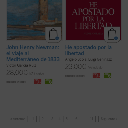
John Henry Newman:
He apostado por la
el viaje al
libertad
Mediterráneo de 1833
Angelo Scola, Luigi Geninazzi
23,00
€
Víctor García Ruiz
IVA incluido
28,00
€
IVA incluido
disponible en ebook:
disponible en ebook:
« Anterior
1
2
3
4
5
6
…
11
Siguiente »