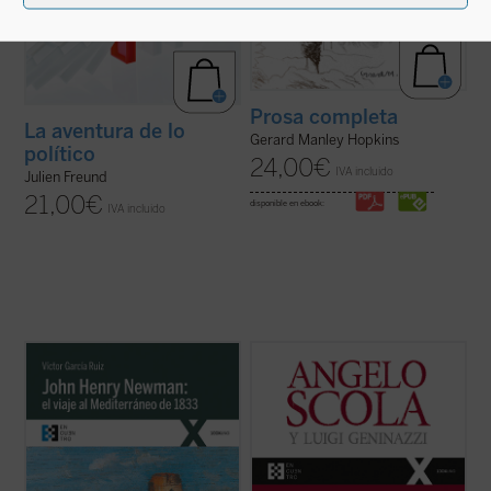
Prosa completa
La aventura de lo
Gerard Manley Hopkins
político
24,00
€
IVA incluido
Julien Freund
21,00
€
disponible en ebook:
IVA incluido
Partiendo de las cartas que John Henry
En esta amplia conversación con el
Newman escribió a su familia y amigos
periodista Luigi Geninazzi el cardenal
previamente y durante su viaje por el
Angelo Scola aborda, junto con los
Mediterráneo de 1833, el autor del libro
aspectos centrales de su itinerario vital, la
traza los orígenes, el desarrollo y las
trayectoria y situación de la Iglesia y la
consecuencias de la verdadera odisea
sociedad europea en el último medio siglo.
interior ...
(ver ficha)
...
(ver ficha)