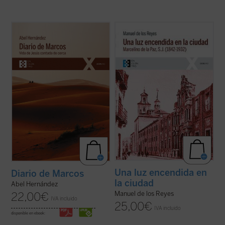
El autor afila su pluma y despliega su
Narra la vida de Marcelino de la Paz, quien
maestría como cronista para dar color y
ingresó en el noviciado de la Compañía de
vida a la historia de Jesús de Nazaret, que
Jesús. Docente, predicador, misionero,
es «contada de cerca» por un aún joven e
confesor e impulsor de obras sociales, su
inexperto evangelista Marcos, a quien
biografía es a la par una muestra de la
Jesús le encarga, nada más conocerle ...
implicación en el ministerio del ...
(ver ficha)
(ver ficha)
Una luz encendida en
Diario de Marcos
la ciudad
Abel Hernández
Manuel de los Reyes
22,00
€
IVA incluido
25,00
€
IVA incluido
disponible en ebook: