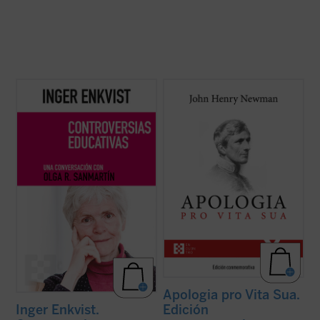
La experta educativa sueca Inger Enkvist y
Considerada una obra cumbre de la
la periodista Olga R. Sanmartín abordan en
literatura autobiográfica universal, supuso
esta larga e intensa conversación las
para su autor la anhelada oportunidad de
cuestiones más controvertidas en el
defenderse frente a la incomprensión y el
terreno de la educación: la tensión entre el
rechazo que había causado en Inglaterra
modelo inclusivo y el diferenciado, ...
(ver
su conversión al catolicismo. La presente ...
ficha)
(ver ficha)
Apologia pro Vita Sua.
Edición
Inger Enkvist.