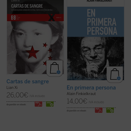
Zhao, una poeta y periodista china
cuentas, por atrincherarme en la fortaleza
arrestada por el régimen de Mao en 1960 y
inexpugnable de la autobiografía. Pongo las
ejecutada en la cúspide de la Revolución
cartas sobre la mesa, digo desde dónde
Cultural. Sola entre las víctimas de la
hablo (...) Con todo, como escribió
dictadura maoísta, mantuvo una ...
(ver
Kierkegaard, 'pensar es una cosa, existir ...
ficha)
(ver ficha)
Cartas de sangre
En primera persona
Lian Xi
26,00
€
Alain Finkielkraut
IVA incluido
14,00
€
IVA incluido
disponible en ebook:
disponible en ebook: