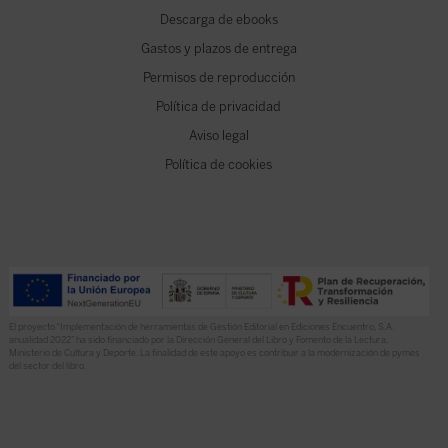
Descarga de ebooks
Gastos y plazos de entrega
Permisos de reproducción
Política de privacidad
Aviso legal
Política de cookies
El proyecto “Implementación de herramientas de Gestión Editorial en Ediciones Encuentro, S.A.
anualidad 2022” ha sido financiado por la Dirección General del Libro y Fomento de la Lectura,
Ministerio de Cultura y Deporte. La finalidad de este apoyo es contribuir a la modernización de pymes
del sector del libro.