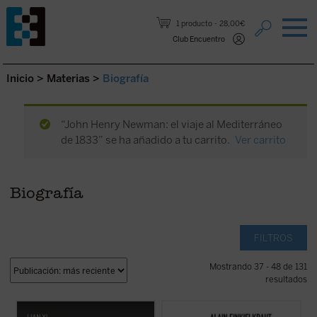
Saltar al contenido.
1 producto
28,00€
Club Encuentro
Inicio
>
Materias
>
Biografía
“John Henry Newman: el viaje al Mediterráneo
de 1833” se ha añadido a tu carrito.
Ver carrito
Biografía
FILTROS
Mostrando 37 - 48 de 131
resultados
Cartas de sangre
relata la historia de Lin
«No he optado, en el momento de rendir