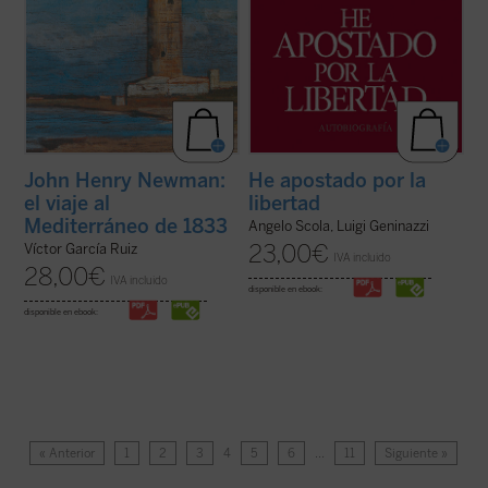
John Henry Newman:
He apostado por la
el viaje al
libertad
Mediterráneo de 1833
Angelo Scola, Luigi Geninazzi
23,00
€
Víctor García Ruiz
IVA incluido
28,00
€
IVA incluido
disponible en ebook:
disponible en ebook:
« Anterior
1
2
3
4
5
6
…
11
Siguiente »