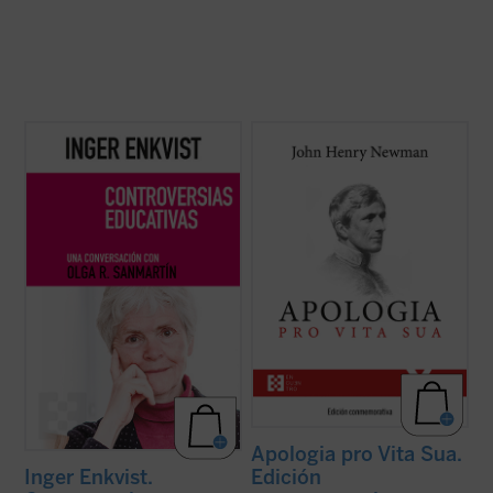
La experta educativa sueca Inger Enkvist y
Considerada una obra cumbre de la
la periodista Olga R. Sanmartín abordan en
literatura autobiográfica universal, supuso
esta larga e intensa conversación las
para su autor la anhelada oportunidad de
cuestiones más controvertidas en el
defenderse frente a la incomprensión y el
terreno de la educación: la tensión entre el
rechazo que había causado en Inglaterra
modelo inclusivo y el diferenciado, ...
(ver
su conversión al catolicismo. La presente ...
ficha)
(ver ficha)
Apologia pro Vita Sua.
Edición
Inger Enkvist.