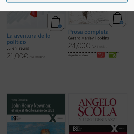
Prosa completa
La aventura de lo
Gerard Manley Hopkins
político
24,00
€
IVA incluido
Julien Freund
21,00
€
disponible en ebook:
IVA incluido
Partiendo de las cartas que John Henry
En esta amplia conversación con el
Newman escribió a su familia y amigos
periodista Luigi Geninazzi el cardenal
previamente y durante su viaje por el
Angelo Scola aborda, junto con los
Mediterráneo de 1833, el autor del libro
aspectos centrales de su itinerario vital, la
traza los orígenes, el desarrollo y las
trayectoria y situación de la Iglesia y la
consecuencias de la verdadera odisea
sociedad europea en el último medio siglo.
interior ...
(ver ficha)
...
(ver ficha)