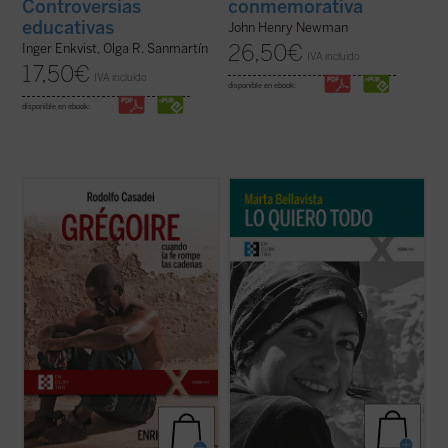
conmemorativa
Controversias
educativas
John Henry Newman
26,50
€
Inger Enkvist, Olga R. Sanmartín
IVA incluido
17,50
€
IVA incluido
disponible en ebook:
disponible en ebook:
Grégoire Ahongbonon ha realizado un
La vida de Marta, una larga carrera de
pequeño milagro en Costa de Marfil, Benín,
apenas veintisiete años, se tornará
Togo y Burkina Faso: rescatar en tan solo
dramática y lúcida con la reaparición de la
veinticinco años a sesenta mil personas
enfermedad que la llevaría a la muerte dos
con enfermedad mental, estigmatizadas,
años después. Marta afrontará esta
marginadas, encadenadas por ser ...
(ver
circunstancia como ocasión para vivir ...
ficha)
(ver ficha)