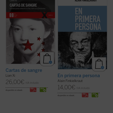
Zhao, una poeta y periodista china
cuentas, por atrincherarme en la fortaleza
arrestada por el régimen de Mao en 1960 y
inexpugnable de la autobiografía. Pongo las
ejecutada en la cúspide de la Revolución
cartas sobre la mesa, digo desde dónde
Cultural. Sola entre las víctimas de la
hablo (...) Con todo, como escribió
dictadura maoísta, mantuvo una ...
(ver
Kierkegaard, 'pensar es una cosa, existir ...
ficha)
(ver ficha)
Cartas de sangre
En primera persona
Lian Xi
26,00
€
Alain Finkielkraut
IVA incluido
14,00
€
IVA incluido
disponible en ebook:
disponible en ebook: