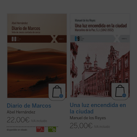
El autor afila su pluma y despliega su
Narra la vida de Marcelino de la Paz, quien
maestría como cronista para dar color y
ingresó en el noviciado de la Compañía de
vida a la historia de Jesús de Nazaret, que
Jesús. Docente, predicador, misionero,
es «contada de cerca» por un aún joven e
confesor e impulsor de obras sociales, su
inexperto evangelista Marcos, a quien
biografía es a la par una muestra de la
Jesús le encarga, nada más conocerle ...
implicación en el ministerio del ...
(ver ficha)
(ver ficha)
Una luz encendida en
Diario de Marcos
la ciudad
Abel Hernández
Manuel de los Reyes
22,00
€
IVA incluido
25,00
€
IVA incluido
disponible en ebook: