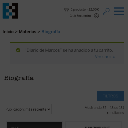
Saltar al contenido.
1 producto
22,00€
Club Encuentro
Inicio
>
Materias
>
Biografía
“Diario de Marcos” se ha añadido a tu carrito.
Ver carrito
Biografía
FILTROS
Mostrando 37 - 48 de 131
resultados
Cartas de sangre
relata la historia de Lin
«No he optado, en el momento de rendir