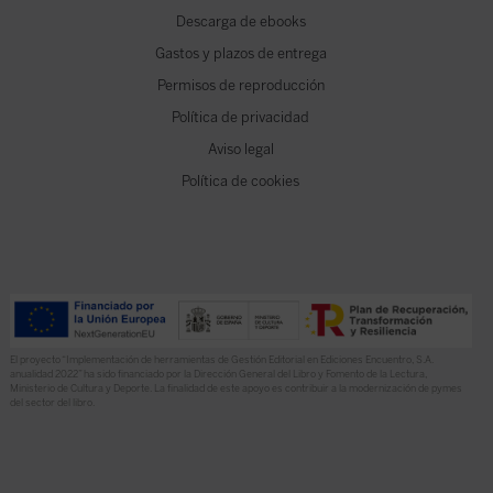
Descarga de ebooks
Gastos y plazos de entrega
Permisos de reproducción
Política de privacidad
Aviso legal
Política de cookies
El proyecto “Implementación de herramientas de Gestión Editorial en Ediciones Encuentro, S.A.
anualidad 2022” ha sido financiado por la Dirección General del Libro y Fomento de la Lectura,
Ministerio de Cultura y Deporte. La finalidad de este apoyo es contribuir a la modernización de pymes
del sector del libro.