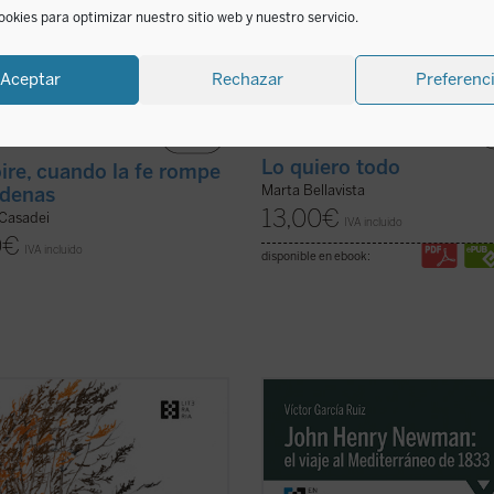
ookies para optimizar nuestro sitio web y nuestro servicio.
Aceptar
Rechazar
Preferenc
Lo quiero todo
ire, cuando la fe rompe
Marta Bellavista
adenas
13,00
€
 Casadei
IVA incluido
0
€
IVA incluido
disponible en ebook:
lica por primera vez en castellano,
Partiendo de las cartas que John H
mano del filólogo, escritor y
Newman escribió a su familia y am
tor Gabriel Insausti la obra
previamente y durante su viaje por 
ta en prosa --a excepción de algún
Mediterráneo de 1833, el autor del l
menor-- del poeta inglés Gerard
traza los orígenes, el desarrollo y l