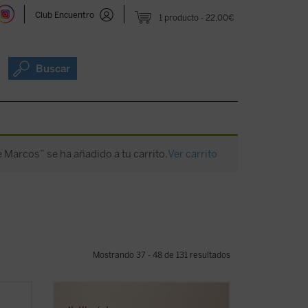
Club Encuentro
1 producto
22,00€
Buscar
e Marcos” se ha añadido a tu carrito.
Ver carrito
Mostrando 37 - 48 de 131 resultados
endir
El autor afila su pluma y despliega su