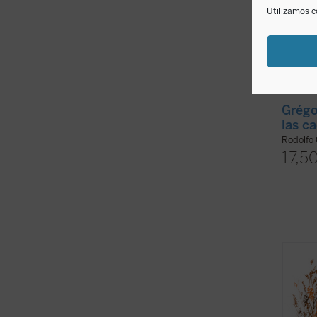
Utilizamos c
Grégo
las c
Rodolfo
17,5
Se pub
de la 
traduc
comple
texto 