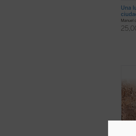
Una l
ciuda
Manuel 
25,0
Grégoi
pequeñ
Benín,
tan so
perso
estigm
encade