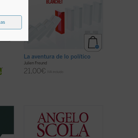
ias
La aventura de lo político
Julien Freund
21,00
€
IVA incluido
enry
En esta amplia conversación con el
igos
periodista Luigi Geninazzi el cardenal
el
Angelo Scola aborda, junto con los
ibro
aspectos centrales de su itinerario vital,
as
la trayectoria y situación de la Iglesia y la