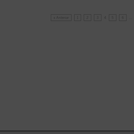
« Anterior
1
2
3
4
5
6
…