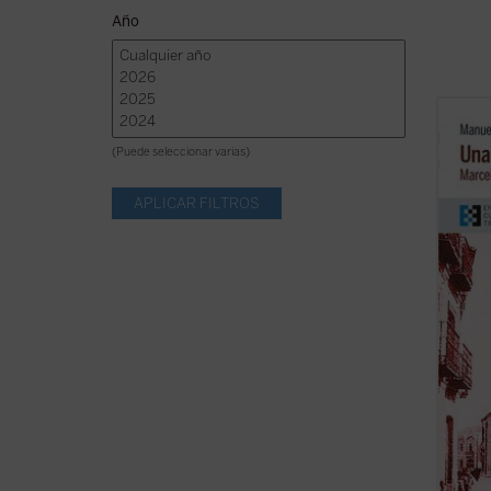
Año
Narra 
quien 
(Puede seleccionar varias)
Compañ
mision
social
muestr
del ...
(