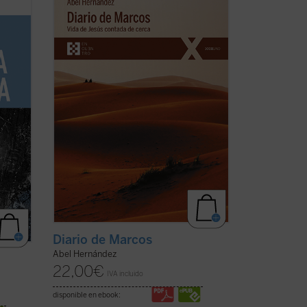
maestría como cronista para dar color y
vida a la historia de Jesús de Nazaret,
re la
que es «contada de cerca» por un aún
 Con
joven e inexperto evangelista Marcos, a
pensar
quien Jesús le encarga, nada más
conocerle ...
(ver ficha)
Diario de Marcos
Abel Hernández
22,00
€
IVA incluido
disponible en ebook: