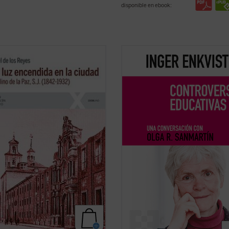
disponible en ebook:
la vida de Marcelino de la Paz,
La experta educativa sueca Inger E
ingresó en el noviciado de la
y la periodista Olga R. Sanmartín
ía de Jesús. Docente, predicador,
abordan en esta larga e intensa
ero, confesor e impulsor de obras
conversación las cuestiones más
es, su biografía es a la par una
controvertidas en el terreno de la
a de la implicación en el ministerio
educación: la tensión entre el mode
ver ficha)
inclusivo y el diferenciado, ...
(ver fi