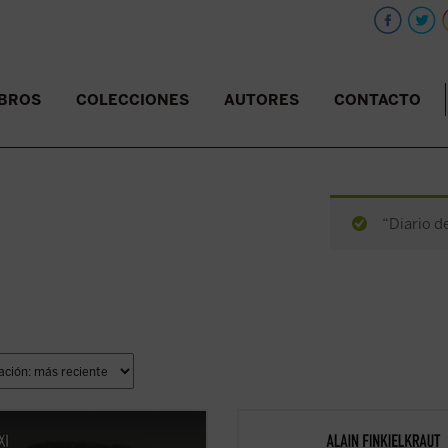
IBROS
COLECCIONES
AUTORES
CONTACTO
“Diario d
 de sangre
relata la historia de Lin
«No he optado, en el momento de r