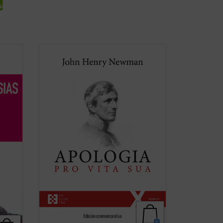
nkvist
Considerada una obra cumbre de la
literatura autobiográfica universal,
supuso para su autor la anhelada
oportunidad de defenderse frente a la
incomprensión y el rechazo que había
lo
causado en Inglaterra su conversión al
cha)
catolicismo. La presente ...
(ver ficha)