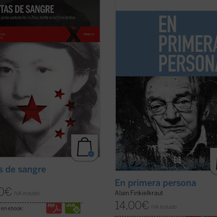
una poeta y periodista china
cuentas, por atrincherarme en la
ada por el régimen de Mao en 1960
fortaleza inexpugnable de la
utada en la cúspide de la
autobiografía. Pongo las cartas sob
ción Cultural. Sola entre las
mesa, digo desde dónde hablo (...)
as de la dictadura maoísta,
todo, como escribió Kierkegaard, '
o una ...
(ver ficha)
es una cosa, existir ...
(ver ficha)
s de sangre
En primera persona
0
€
Alain Finkielkraut
IVA incluido
14,00
€
IVA incluido
 en ebook: