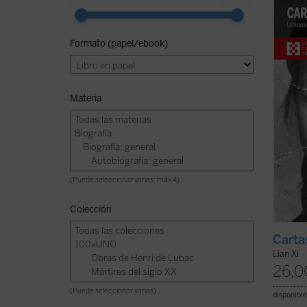
Zhao, 
arrest
y ejec
Formato (papel/ebook)
Revolu
víctim
mantuv
Materia
(Puede seleccionar varias: máx 4)
Colección
Carta
Lian Xi
26,0
(Puede seleccionar varias)
disponible