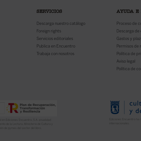
SERVICIOS
AYUDA E
Descarga nuestro catálogo
Proceso de 
Foreign rights
Descarga de
Servicios editoriales
Gastos y plaz
Publica en Encuentro
Permisos de 
Trabaja con nosotros
Política de p
Aviso legal
Política de c
Ediciones Encuentro ha r
l en Ediciones Encuentro, S.A. anualidad
internacionales.
nto de la Lectura, Ministerio de Cultura y
ón de pymes del sector del libro.