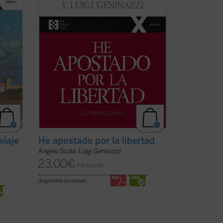
sea
sociedad europea en el último medio
siglo. ...
(ver ficha)
viaje
He apostado por la libertad
Angelo Scola, Luigi Geninazzi
23,00
€
IVA incluido
disponible en ebook: