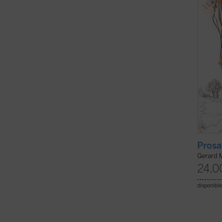
Manley
claro d
Prosa
Gerard 
24,0
disponible