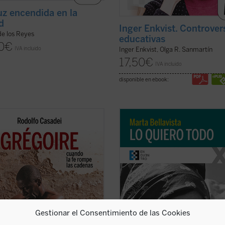
uz encendida en la
d
Inger Enkvist. Controver
de los Reyes
educativas
0
€
IVA incluido
Inger Enkvist, Olga R. Sanmartín
17,50
€
IVA incluido
disponible en ebook:
re Ahongbonon ha realizado un
La vida de Marta, una larga carrera
o milagro en Costa de Marfil,
apenas veintisiete años, se tornará
 Togo y Burkina Faso: rescatar en
dramática y lúcida con la reaparici
lo veinticinco años a sesenta mil
la enfermedad que la llevaría a la 
nas con enfermedad mental,
dos años después. Marta afrontará
atizadas, marginadas,
circunstancia como ocasión para vivi
nadas por ser ...
(ver ficha)
(ver ficha)
Gestionar el Consentimiento de las Cookies