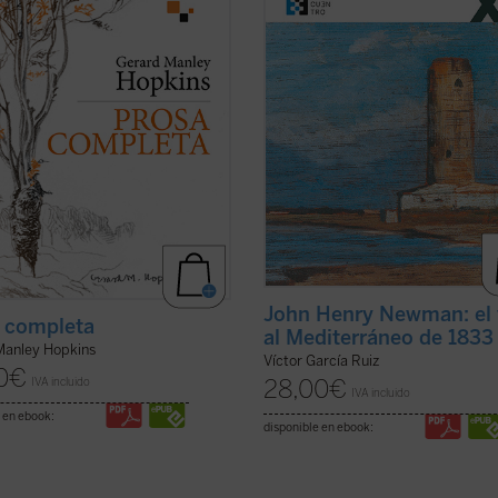
 Hopkins (1844-1889). Ejemplo
consecuencias de la verdadera odi
el ...
(ver ficha)
interior ...
(ver ficha)
John Henry Newman: el 
 completa
al Mediterráneo de 1833
Manley Hopkins
Víctor García Ruiz
0
€
28,00
€
IVA incluido
IVA incluido
 en ebook:
disponible en ebook: