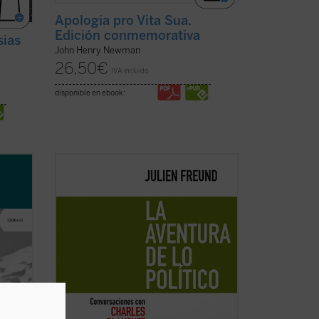
Apologia pro Vita Sua.
Edición conmemorativa
sias
John Henry Newman
26,50
€
IVA incluido
disponible en ebook:
 de
Julien Freund sabe perfectamente que la
condición humana es irreductiblemente
ón de
conflictual, que es lugar de antagonismos
muerte
imprevisibles y que ninguna
 esta
racionalización puede resolver sus
r ...
tensiones constitutivas. Después de
haber reflexionado sobre ...
(ver ficha)