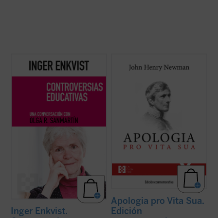
La experta educativa sueca Inger Enkvist y
Considerada una obra cumbre de la
la periodista Olga R. Sanmartín abordan en
literatura autobiográfica universal, supuso
esta larga e intensa conversación las
para su autor la anhelada oportunidad de
cuestiones más controvertidas en el
defenderse frente a la incomprensión y el
terreno de la educación: la tensión entre el
rechazo que había causado en Inglaterra
modelo inclusivo y el diferenciado, ...
(ver
su conversión al catolicismo. La presente ...
ficha)
(ver ficha)
Apologia pro Vita Sua.
Edición
Inger Enkvist.