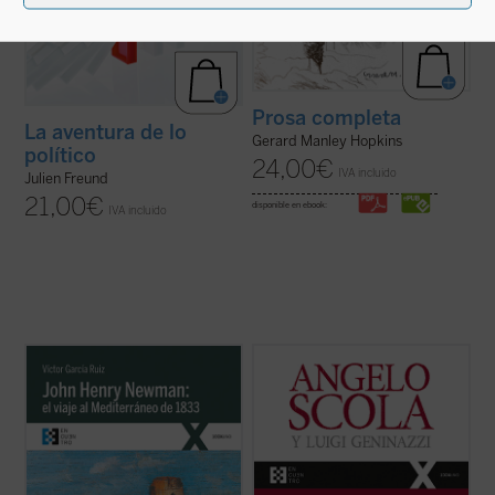
Prosa completa
La aventura de lo
Gerard Manley Hopkins
político
24,00
€
IVA incluido
Julien Freund
21,00
€
disponible en ebook:
IVA incluido
Partiendo de las cartas que John Henry
En esta amplia conversación con el
Newman escribió a su familia y amigos
periodista Luigi Geninazzi el cardenal
previamente y durante su viaje por el
Angelo Scola aborda, junto con los
Mediterráneo de 1833, el autor del libro
aspectos centrales de su itinerario vital, la
traza los orígenes, el desarrollo y las
trayectoria y situación de la Iglesia y la
consecuencias de la verdadera odisea
sociedad europea en el último medio siglo.
interior ...
(ver ficha)
...
(ver ficha)