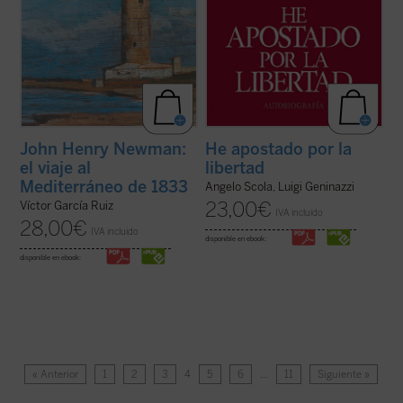
John Henry Newman:
He apostado por la
el viaje al
libertad
Mediterráneo de 1833
Angelo Scola, Luigi Geninazzi
23,00
€
Víctor García Ruiz
IVA incluido
28,00
€
IVA incluido
disponible en ebook:
disponible en ebook:
« Anterior
1
2
3
4
5
6
…
11
Siguiente »