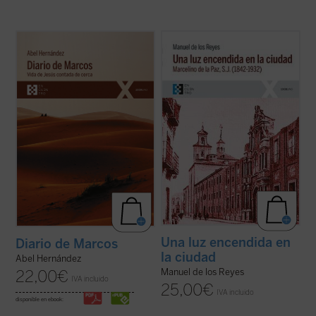
El autor afila su pluma y despliega su
Narra la vida de Marcelino de la Paz, quien
maestría como cronista para dar color y
ingresó en el noviciado de la Compañía de
vida a la historia de Jesús de Nazaret, que
Jesús. Docente, predicador, misionero,
es «contada de cerca» por un aún joven e
confesor e impulsor de obras sociales, su
inexperto evangelista Marcos, a quien
biografía es a la par una muestra de la
Jesús le encarga, nada más conocerle ...
implicación en el ministerio del ...
(ver ficha)
(ver ficha)
Una luz encendida en
Diario de Marcos
la ciudad
Abel Hernández
Manuel de los Reyes
22,00
€
IVA incluido
25,00
€
IVA incluido
disponible en ebook: