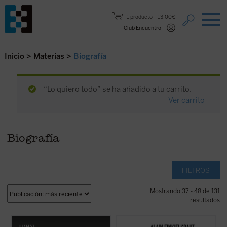
Saltar al contenido.
1 producto
13,00€
Club Encuentro
Inicio
>
Materias
>
Biografía
“Lo quiero todo” se ha añadido a tu carrito.
Ver carrito
Biografía
FILTROS
Mostrando 37 - 48 de 131
resultados
Cartas de sangre
relata la historia de Lin
«No he optado, en el momento de rendir