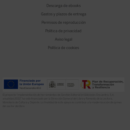
Descarga de ebooks
Gastos y plazos de entrega
Permisos de reproducción
Política de privacidad
Aviso legal
Política de cookies
El proyecto “Implementación de herramientas de Gestión Editorial en Ediciones Encuentro, S.A.
anualidad 2022” ha sido financiado por la Dirección General del Libro y Fomento de la Lectura,
Ministerio de Cultura y Deporte. La finalidad de este apoyo es contribuir a la modernización de pymes
del sector del libro.