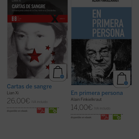
Zhao, una poeta y periodista china
cuentas, por atrincherarme en la fortaleza
arrestada por el régimen de Mao en 1960 y
inexpugnable de la autobiografía. Pongo las
ejecutada en la cúspide de la Revolución
cartas sobre la mesa, digo desde dónde
Cultural. Sola entre las víctimas de la
hablo (...) Con todo, como escribió
dictadura maoísta, mantuvo una ...
(ver
Kierkegaard, 'pensar es una cosa, existir ...
ficha)
(ver ficha)
Cartas de sangre
En primera persona
Lian Xi
26,00
€
Alain Finkielkraut
IVA incluido
14,00
€
IVA incluido
disponible en ebook:
disponible en ebook: