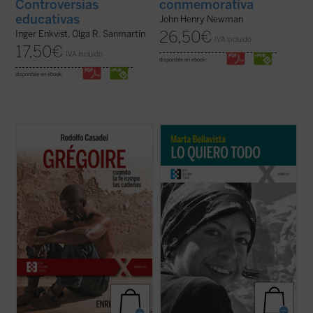
conmemorativa
Controversias
educativas
John Henry Newman
26,50
€
Inger Enkvist, Olga R. Sanmartín
IVA incluido
17,50
€
IVA incluido
disponible en ebook:
disponible en ebook:
Grégoire Ahongbonon ha realizado un
La vida de Marta, una larga carrera de
pequeño milagro en Costa de Marfil, Benín,
apenas veintisiete años, se tornará
Togo y Burkina Faso: rescatar en tan solo
dramática y lúcida con la reaparición de la
veinticinco años a sesenta mil personas
enfermedad que la llevaría a la muerte dos
con enfermedad mental, estigmatizadas,
años después. Marta afrontará esta
marginadas, encadenadas por ser ...
(ver
circunstancia como ocasión para vivir ...
ficha)
(ver ficha)