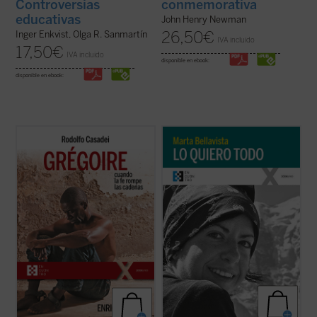
conmemorativa
Controversias
educativas
John Henry Newman
26,50
€
Inger Enkvist, Olga R. Sanmartín
IVA incluido
17,50
€
IVA incluido
disponible en ebook:
disponible en ebook:
Grégoire Ahongbonon ha realizado un
La vida de Marta, una larga carrera de
pequeño milagro en Costa de Marfil, Benín,
apenas veintisiete años, se tornará
Togo y Burkina Faso: rescatar en tan solo
dramática y lúcida con la reaparición de la
veinticinco años a sesenta mil personas
enfermedad que la llevaría a la muerte dos
con enfermedad mental, estigmatizadas,
años después. Marta afrontará esta
marginadas, encadenadas por ser ...
(ver
circunstancia como ocasión para vivir ...
ficha)
(ver ficha)