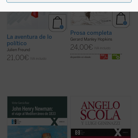
Prosa completa
La aventura de lo
Gerard Manley Hopkins
político
24,00
€
IVA incluido
Julien Freund
21,00
€
disponible en ebook:
IVA incluido
Partiendo de las cartas que John Henry
En esta amplia conversación con el
Newman escribió a su familia y amigos
periodista Luigi Geninazzi el cardenal
previamente y durante su viaje por el
Angelo Scola aborda, junto con los
Mediterráneo de 1833, el autor del libro
aspectos centrales de su itinerario vital, la
traza los orígenes, el desarrollo y las
trayectoria y situación de la Iglesia y la
consecuencias de la verdadera odisea
sociedad europea en el último medio siglo.
interior ...
(ver ficha)
...
(ver ficha)