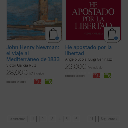
John Henry Newman:
He apostado por la
el viaje al
libertad
Mediterráneo de 1833
Angelo Scola, Luigi Geninazzi
23,00
€
Víctor García Ruiz
IVA incluido
28,00
€
IVA incluido
disponible en ebook:
disponible en ebook:
« Anterior
1
2
3
4
5
6
…
11
Siguiente »