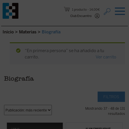
Saltar al contenido.
1 producto
14,00€
Club Encuentro
Inicio
>
Materias
>
Biografía
“En primera persona” se ha añadido a tu
carrito.
Ver carrito
Biografía
FILTROS
Mostrando 37 - 48 de 131
resultados
Cartas de sangre
relata la historia de Lin
«No he optado, en el momento de rendir