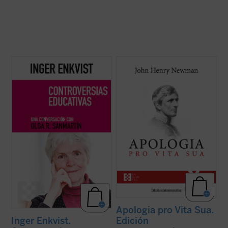
La experta educativa sueca Inger Enkvist y
Considerada una obra cumbre de la
la periodista Olga R. Sanmartín abordan en
literatura autobiográfica universal, supuso
esta larga e intensa conversación las
para su autor la anhelada oportunidad de
cuestiones más controvertidas en el
defenderse frente a la incomprensión y el
terreno de la educación: la tensión entre el
rechazo que había causado en Inglaterra
modelo inclusivo y el diferenciado, ...
(ver
su conversión al catolicismo. La presente ...
ficha)
(ver ficha)
Apologia pro Vita Sua.
Edición
Inger Enkvist.