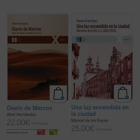
El autor afila su pluma y despliega su
Narra la vida de Marcelino de la Paz, quien
maestría como cronista para dar color y
ingresó en el noviciado de la Compañía de
vida a la historia de Jesús de Nazaret, que
Jesús. Docente, predicador, misionero,
es «contada de cerca» por un aún joven e
confesor e impulsor de obras sociales, su
inexperto evangelista Marcos, a quien
biografía es a la par una muestra de la
Jesús le encarga, nada más conocerle ...
implicación en el ministerio del ...
(ver ficha)
(ver ficha)
Una luz encendida en
Diario de Marcos
la ciudad
Abel Hernández
Manuel de los Reyes
22,00
€
IVA incluido
25,00
€
IVA incluido
disponible en ebook: