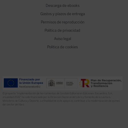
Descarga de ebooks
Gastos y plazos de entrega
Permisos de reproducción
Política de privacidad
Aviso legal
Política de cookies
El proyecto “Implementación de herramientas de Gestión Editorial en Ediciones Encuentro, S.A.
anualidad 2022” ha sido financiado por la Dirección General del Libro y Fomento de la Lectura,
Ministerio de Cultura y Deporte. La finalidad de este apoyo es contribuir a la modernización de pymes
del sector del libro.