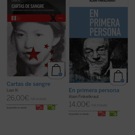
Zhao, una poeta y periodista china
cuentas, por atrincherarme en la fortaleza
arrestada por el régimen de Mao en 1960 y
inexpugnable de la autobiografía. Pongo las
ejecutada en la cúspide de la Revolución
cartas sobre la mesa, digo desde dónde
Cultural. Sola entre las víctimas de la
hablo (...) Con todo, como escribió
dictadura maoísta, mantuvo una ...
(ver
Kierkegaard, 'pensar es una cosa, existir ...
ficha)
(ver ficha)
Cartas de sangre
En primera persona
Lian Xi
26,00
€
Alain Finkielkraut
IVA incluido
14,00
€
IVA incluido
disponible en ebook:
disponible en ebook: