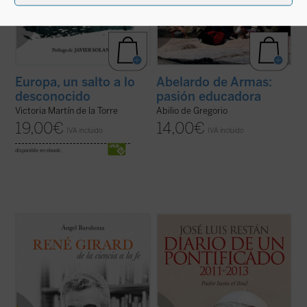
Europa, un salto a lo
Abelardo de Armas:
desconocido
pasión educadora
Victoria Martín de la Torre
Abilio de Gregorio
19,00
€
14,00
€
IVA incluido
IVA incluido
disponible en ebook:
¿Por qué un libro sobre René Girard? ¿En
La Iglesia, dijo a los seminaristas de Roma,
qué consiste su relevancia intelectual?
es el árbol de Dios, y por eso no hay motivo
¿Por qué la teología se siente interpelada e
para que nos dejemos impresionar por los
incómoda por su teoría? ¿Por qué algunos
truenos de dentro o de fuera. Y aunque el
le llaman el «Darwin de la cultura», otros el
vendaval arranque las ramas secas y
«Hegel del ...
(ver ficha)
otras parezcan a punto de morir, el ...
(ver
ficha)