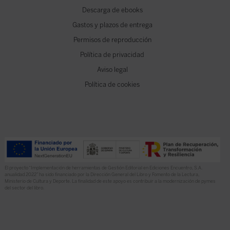
Descarga de ebooks
Gastos y plazos de entrega
Permisos de reproducción
Política de privacidad
Aviso legal
Política de cookies
El proyecto “Implementación de herramientas de Gestión Editorial en Ediciones Encuentro, S.A.
anualidad 2022” ha sido financiado por la Dirección General del Libro y Fomento de la Lectura,
Ministerio de Cultura y Deporte. La finalidad de este apoyo es contribuir a la modernización de pymes
del sector del libro.