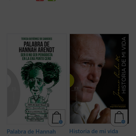
Ilustración de portada: Hervé Alústiza.
Una verdadera "autobiografía" del papa
Wojtyla elaborada a partir de las
Sofía es una universitaria en crisis que se
confidencias personales que él mismo fue
está planteando dejar la carrera de
revelando en los cerca de quince mil textos
Económicas y Derecho a pesar de sus
y discursos que llevo a cabo durante sus
brillantes calificaciones. Tras ver una
27 años de pontificado....
(ver ficha)
película sobre la filósofa y ...
(ver ficha)
Historia de mi vida
Palabra de Hannah