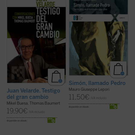
memorias del profesor Juan Velarde a
sencilla, profunda y apasionada de la vida
través de una serie de conversaciones con
de san Pedro desde que conoció a Jesús y,
los profesores Mikel Buesa y Thomas
dejándolo todo, lo siguió, hasta su último
Baumert, en las que, de forma rigurosa
encuentro con él en la orilla del lago. El P.
pero distendida, se repasan los principales
Lepori nos ...
(ver ficha)
episodios de ...
(ver ficha)
Simón, llamado Pedro
Mauro Giuseppe Lepori
Juan Velarde. Testigo
11,50
€
del gran cambio
IVA incluido
Mikel Buesa, Thomas Baumert
disponible en ebook:
19,90
€
IVA incluido
disponible en ebook: