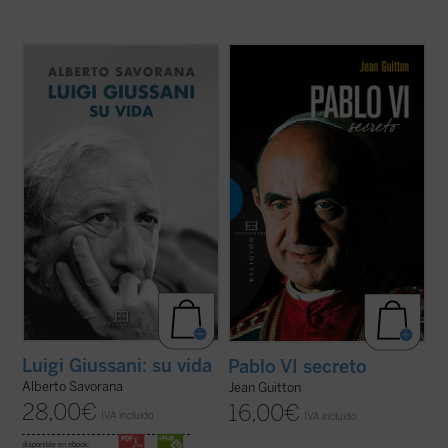
Esta biografía del fundador de Comunión y
El presente libro, publicado originalmente
Liberación, escrita por uno de sus más
un año después de la muerte de Pablo VI,
estrechos colaboradores tras años de
recoge las notas tomadas por Jean Guitton
intenso trabajo de recopilación de miles de
a lo largo de veintisiete años (1950-1977)
documentos escritos y de testimonios
de encuentros con Montini, de quien fue
personales, nos permite conocer, a ...
(ver
amigo, y quien le confió sus ...
(ver ficha)
ficha)
Luigi Giussani: su vida
Pablo VI secreto
Alberto Savorana
Jean Guitton
28,00
€
16,00
€
IVA incluido
IVA incluido
disponible en ebook: