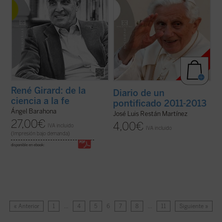
René Girard: de la
Diario de un
ciencia a la fe
pontificado 2011-2013
Ángel Barahona
José Luis Restán Martínez
27,00
€
4,00
€
IVA incluido
IVA incluido
(Impresión bajo demanda)
disponible en ebook:
« Anterior
1
…
4
5
6
7
8
…
11
Siguiente »