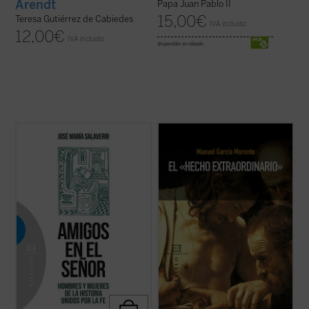
Arendt
Papa Juan Pablo II
15,00
€
Teresa Gutiérrez de Cabiedes
IVA incluido
12,00
€
IVA incluido
disponible en ebook:
La experiencia de amistad, profundamente
Manuel García Morente, uno de los
arraigada en el ser humano, quedó
filósofos españoles más importantes del
circunscrita en la antigüedad a la relación
siglo XX, relata magistralmente, en una
entre varones; apenas se mencionan --y
carta enviada a su amigo el P. José María
siempre con sospecha--amistades entre
García Lahiguera, «el hecho
mujeres. Las relaciones de amistad
extraordinario» de su conversión, ocurrida
intersexual ...
(ver ficha)
durante su ...
(ver ficha)