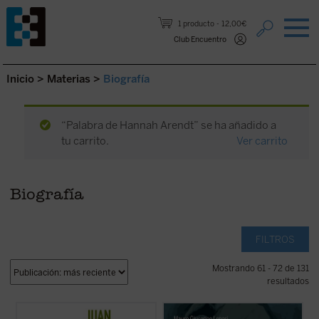
Saltar al contenido.
1 producto
12,00€
Club Encuentro
Inicio
>
Materias
>
Biografía
“Palabra de Hannah Arendt” se ha añadido a
tu carrito.
Ver carrito
Biografía
FILTROS
Mostrando 61 - 72 de 131
resultados
Este libro recoge los recuerdos y
Simón, llamado Pedro
es una recreación