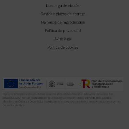
Descarga de ebooks
Gastos y plazos de entrega
Permisos de reproducción
Política de privacidad
Aviso legal
Política de cookies
El proyecto “Implementación de herramientas de Gestión Editorial en Ediciones Encuentro, S.A.
anualidad 2022” ha sido financiado por la Dirección General del Libro y Fomento de la Lectura,
Ministerio de Cultura y Deporte. La finalidad de este apoyo es contribuir a la modernización de pymes
del sector del libro.