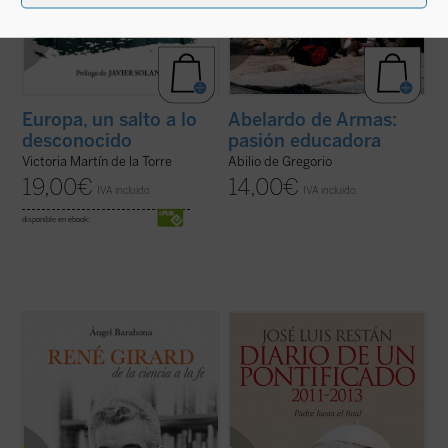
Europa, un salto a lo
Abelardo de Armas:
desconocido
pasión educadora
Victoria Martín de la Torre
Abilio de Gregorio
19,00
€
14,00
€
IVA incluido
IVA incluido
disponible en ebook:
¿Por qué un libro sobre René Girard? ¿En
La Iglesia, dijo a los seminaristas de Roma,
qué consiste su relevancia intelectual?
es el árbol de Dios, y por eso no hay motivo
¿Por qué la teología se siente interpelada e
para que nos dejemos impresionar por los
incómoda por su teoría? ¿Por qué algunos
truenos de dentro o de fuera. Y aunque el
le llaman el «Darwin de la cultura», otros el
vendaval arranque las ramas secas y
«Hegel del ...
(ver ficha)
otras parezcan a punto de morir, el ...
(ver
ficha)