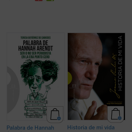
Ilustración de portada: Hervé Alústiza.
Una verdadera "autobiografía" del papa
Wojtyla elaborada a partir de las
Sofía es una universitaria en crisis que se
confidencias personales que él mismo fue
está planteando dejar la carrera de
revelando en los cerca de quince mil textos
Económicas y Derecho a pesar de sus
y discursos que llevo a cabo durante sus
brillantes calificaciones. Tras ver una
27 años de pontificado....
(ver ficha)
película sobre la filósofa y ...
(ver ficha)
Historia de mi vida
Palabra de Hannah