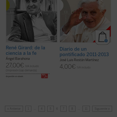
René Girard: de la
Diario de un
ciencia a la fe
pontificado 2011-2013
Ángel Barahona
José Luis Restán Martínez
27,00
€
4,00
€
IVA incluido
IVA incluido
(Impresión bajo demanda)
disponible en ebook:
« Anterior
1
…
4
5
6
7
8
…
11
Siguiente »