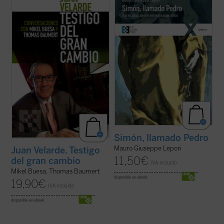
memorias del profesor Juan Velarde a
sencilla, profunda y apasionada de la vida
través de una serie de conversaciones con
de san Pedro desde que conoció a Jesús y,
los profesores Mikel Buesa y Thomas
dejándolo todo, lo siguió, hasta su último
Baumert, en las que, de forma rigurosa
encuentro con él en la orilla del lago. El P.
pero distendida, se repasan los principales
Lepori nos ...
(ver ficha)
episodios de ...
(ver ficha)
Simón, llamado Pedro
Mauro Giuseppe Lepori
Juan Velarde. Testigo
11,50
€
del gran cambio
IVA incluido
Mikel Buesa, Thomas Baumert
disponible en ebook:
19,90
€
IVA incluido
disponible en ebook: