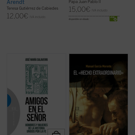
Arendt
Papa Juan Pablo II
15,00
€
Teresa Gutiérrez de Cabiedes
IVA incluido
12,00
€
IVA incluido
disponible en ebook:
La experiencia de amistad, profundamente
Manuel García Morente, uno de los
arraigada en el ser humano, quedó
filósofos españoles más importantes del
circunscrita en la antigüedad a la relación
siglo XX, relata magistralmente, en una
entre varones; apenas se mencionan --y
carta enviada a su amigo el P. José María
siempre con sospecha--amistades entre
García Lahiguera, «el hecho
mujeres. Las relaciones de amistad
extraordinario» de su conversión, ocurrida
intersexual ...
(ver ficha)
durante su ...
(ver ficha)