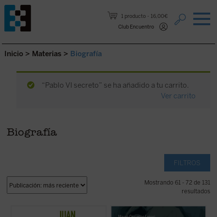
Saltar al contenido.
1 producto
16,00€
Club Encuentro
Inicio
>
Materias
>
Biografía
“Pablo VI secreto” se ha añadido a tu carrito.
Ver carrito
Biografía
FILTROS
Mostrando 61 - 72 de 131
resultados
Este libro recoge los recuerdos y
Simón, llamado Pedro
es una recreación