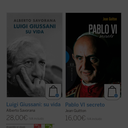
Esta biografía del fundador de Comunión y
El presente libro, publicado originalmente
Liberación, escrita por uno de sus más
un año después de la muerte de Pablo VI,
estrechos colaboradores tras años de
recoge las notas tomadas por Jean Guitton
intenso trabajo de recopilación de miles de
a lo largo de veintisiete años (1950-1977)
documentos escritos y de testimonios
de encuentros con Montini, de quien fue
personales, nos permite conocer, a ...
(ver
amigo, y quien le confió sus ...
(ver ficha)
ficha)
Luigi Giussani: su vida
Pablo VI secreto
Alberto Savorana
Jean Guitton
28,00
€
16,00
€
IVA incluido
IVA incluido
disponible en ebook: