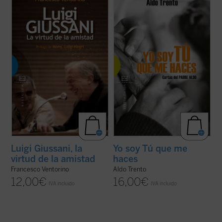
fundador del movimiento eclesial Comunión
quienes conocemos al padre Aldo, un
y Liberación, la virtud suprema y camino a
hombre enamorado de Cristo. [...] El padre
la verdad. Era para muchos un padre y un
Aldo recoge a niños y ancianos de la calle,
maestro que sabía escuchar y al mismo
enfermos terminales, enfermos de sida y
tiempo no renunciaba a enseñar, siempre ...
mujeres violadas, dándoles cobijo, comida
(ver ficha)
y ...
(ver ficha)
Luigi Giussani, la
Yo soy Tú que me
virtud de la amistad
haces
Francesco Ventorino
Aldo Trento
12,00
€
16,00
€
IVA incluido
IVA incluido