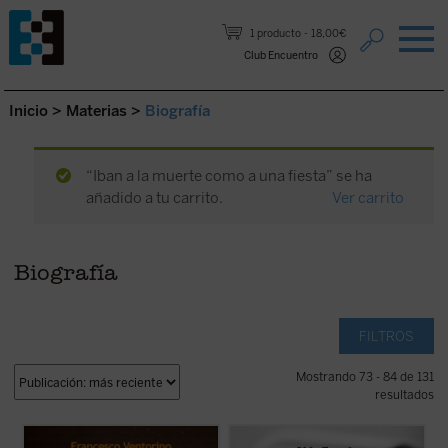
Saltar al contenido.
1 producto
18,00€
Club Encuentro
Inicio
>
Materias
>
Biografía
“Iban a la muerte como a una fiesta” se ha
añadido a tu carrito.
Ver carrito
Biografía
FILTROS
Mostrando 73 - 84 de 131
resultados
La amistad era para Luigi Giussani,
«Privilegiados debemos considerarnos