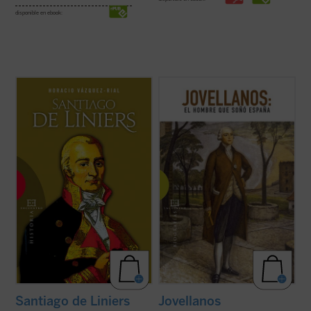
disponible en ebook:
Horacio Vázquez-Rial nos ofrece, con
Dos siglos después del fallecimiento de
estilo vibrante y documentación inédita, la
Gaspar Melchor de Jovellanos, la figura del
biografía más cercana de Santiago de
más importante de los ilustrados
Liniers. De origen noble francés, entró al
españoles sigue suscitando debates e
servicio de la Armada española y acabó
interrogantes. Los autores de este
convirtiéndose en virrey del virreinato ...
volumen colectivo, todos ellos
(ver ficha)
especialistas en la vida y ...
(ver ficha)
Santiago de Liniers
Jovellanos