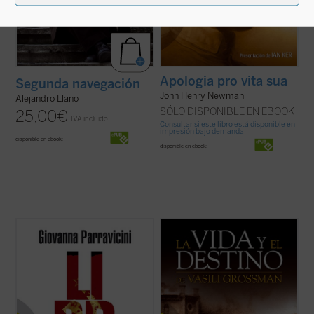
Apologia pro vita sua
Segunda navegación
John Henry Newman
Alejandro Llano
SÓLO DISPONIBLE EN EBOOK
25,00
€
IVA incluido
Consultar si este libro está disponible en
impresión bajo demanda
disponible en ebook:
disponible en ebook:
Siempre es posible vivir como hombres,
Vasili Grossman (1905-1964), convencido
hacer una experiencia de libertad y verdad,
corresponsal de guerra del Ejército
gracias a un encuentro que colma la vida y
Soviético de origen judío, vivió los
la vuelve digna de su nombre.
acontecimientos más terribles del siglo
En el siglo XX Rusia fue objeto de un trágico
pasado: la Segunda Guerra Mundial, el
experimento de reducción de la persona ...
Holocausto y el Terror stalinista. El
(ver ficha)
descubrimiento ...
(ver ficha)