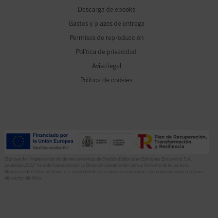
Descarga de ebooks
Gastos y plazos de entrega
Permisos de reproducción
Política de privacidad
Aviso legal
Política de cookies
El proyecto “Implementación de herramientas de Gestión Editorial en Ediciones Encuentro, S.A.
anualidad 2022” ha sido financiado por la Dirección General del Libro y Fomento de la Lectura,
Ministerio de Cultura y Deporte. La finalidad de este apoyo es contribuir a la modernización de pymes
del sector del libro.