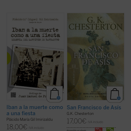
«En
Iban a la muerte como a una fiesta
, el
«Me dirijo al hombre de la calle, escéptico
padre Plácido María Gil Imirizaldu nos
pero también comprensivo, y mi única
narra ---como testigo privilegiado que fue---
esperanza, bastante vaga por cierto, es
uno de los episodios más sobrecogedores
que si abordo la biografía de este gran
de aquella Guerra Civil en la que se
santo por el lado llamativo y popular que
desataron todos los demonios: el ...
(ver
evidentemente tiene, tal vez logre que ...
ficha)
(ver ficha)
Iban a la muerte como
San Francisco de Asís
a una fiesta
G.K. Chesterton
17,00
€
Plácido María Gil Imirizaldu
IVA incluido
18,00
€
IVA incluido
disponible en ebook: