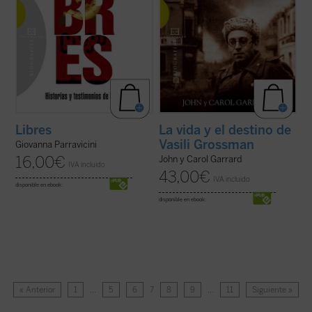
Libres
La vida y el destino de
Vasili Grossman
Giovanna Parravicini
16,00
€
John y Carol Garrard
IVA incluido
43,00
€
IVA incluido
disponible en ebook:
disponible en ebook:
« Anterior
1
…
5
6
7
8
9
…
11
Siguiente »