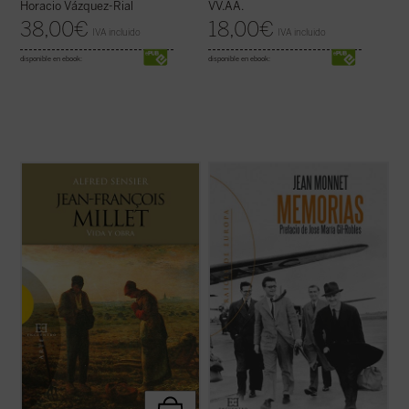
Horacio Vázquez-Rial
VV.AA.
38,00
€
18,00
€
IVA incluido
IVA incluido
disponible en ebook:
disponible en ebook:
Jean François Millet (1814-1875), criado en
Las
Memorias
de Jean Monnet revelan la
la pequeña aldea normanda de Gruchy, fue
prodigiosa aventura de un hombre cuya
un pintor realista centrado muy
acción fue determinante en cada una de las
singularmente en expresar su profunda
grandes encrucijadas de la historia
admiración por la vida de la gente humilde y
contemporánea, especialmente en el
campesina en un momento en que la
arranque de la construcción de una Europa
sociedad ...
(ver ficha)
...
(ver ficha)