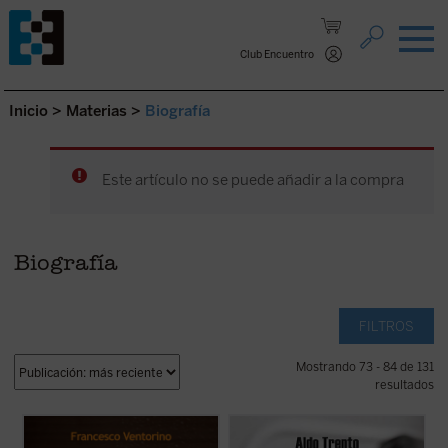
Saltar al contenido.
Club Encuentro
Inicio
>
Materias
>
Biografía
Este artículo no se puede añadir a la compra
Biografía
FILTROS
Mostrando 73 - 84 de 131
resultados
La amistad era para Luigi Giussani,
«Privilegiados debemos considerarnos
fundador del movimiento eclesial Comunión
quienes conocemos al padre Aldo, un