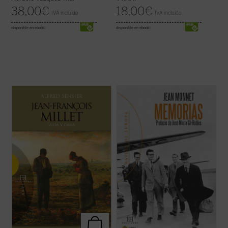
38,00
€
18,00
€
IVA incluido
IVA incluido
disponible en ebook:
disponible en ebook:
Jean François Millet (1814-1875), criado en
Las
Memorias
de Jean Monnet revelan la
la pequeña aldea normanda de Gruchy, fue
prodigiosa aventura de un hombre cuya
un pintor realista centrado muy
acción fue determinante en cada una de las
singularmente en expresar su profunda
grandes encrucijadas de la historia
admiración por la vida de la gente humilde y
contemporánea, especialmente en el
campesina en un momento en que la
arranque de la construcción de una Europa
sociedad ...
(ver ficha)
...
(ver ficha)