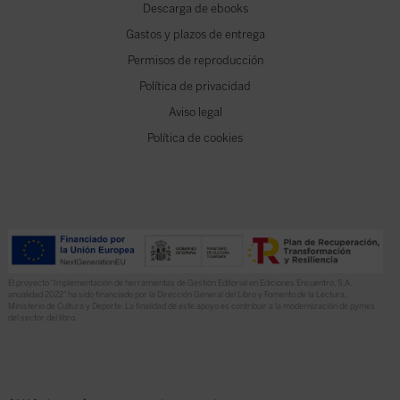
Descarga de ebooks
Gastos y plazos de entrega
Permisos de reproducción
Política de privacidad
Aviso legal
Política de cookies
El proyecto “Implementación de herramientas de Gestión Editorial en Ediciones Encuentro, S.A.
anualidad 2022” ha sido financiado por la Dirección General del Libro y Fomento de la Lectura,
Ministerio de Cultura y Deporte. La finalidad de este apoyo es contribuir a la modernización de pymes
del sector del libro.