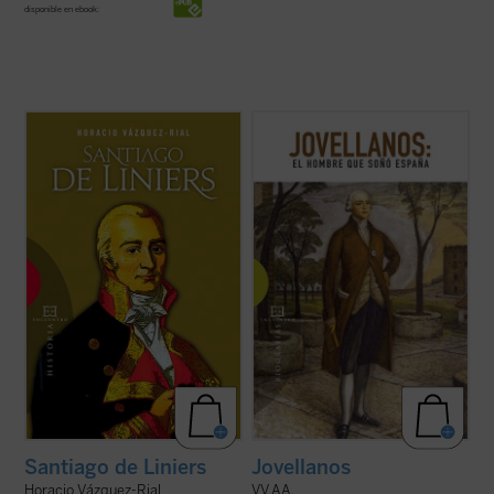
disponible en ebook:
Horacio Vázquez-Rial nos ofrece, con
Dos siglos después del fallecimiento de
estilo vibrante y documentación inédita, la
Gaspar Melchor de Jovellanos, la figura del
biografía más cercana de Santiago de
más importante de los ilustrados
Liniers. De origen noble francés, entró al
españoles sigue suscitando debates e
servicio de la Armada española y acabó
interrogantes. Los autores de este
convirtiéndose en virrey del virreinato ...
volumen colectivo, todos ellos
(ver ficha)
especialistas en la vida y ...
(ver ficha)
Santiago de Liniers
Jovellanos
Horacio Vázquez-Rial
VV.AA.