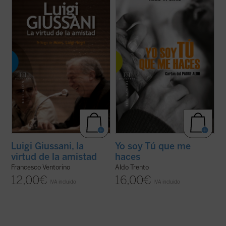
y Liberación, la virtud suprema y camino a
hombre enamorado de Cristo. [...] El padre
la verdad. Era para muchos un padre y un
Aldo recoge a niños y ancianos de la calle,
maestro que sabía escuchar y al mismo
enfermos terminales, enfermos de sida y
tiempo no renunciaba a enseñar, siempre ...
mujeres violadas, dándoles cobijo, comida
(ver ficha)
y ...
(ver ficha)
Luigi Giussani, la
Yo soy Tú que me
virtud de la amistad
haces
Francesco Ventorino
Aldo Trento
12,00
€
16,00
€
IVA incluido
IVA incluido