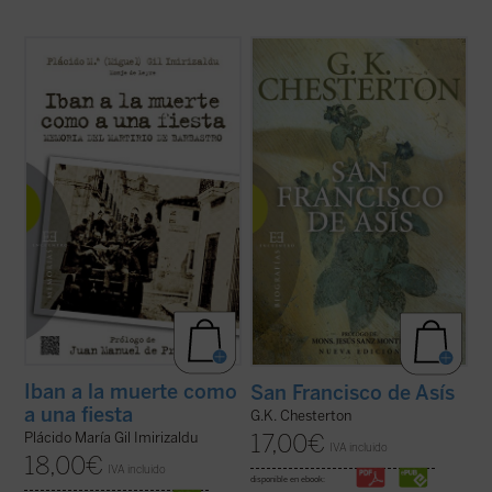
«En
Iban a la muerte como a una fiesta
, el
«Me dirijo al hombre de la calle, escéptico
padre Plácido María Gil Imirizaldu nos
pero también comprensivo, y mi única
narra ---como testigo privilegiado que fue---
esperanza, bastante vaga por cierto, es
uno de los episodios más sobrecogedores
que si abordo la biografía de este gran
de aquella Guerra Civil en la que se
santo por el lado llamativo y popular que
desataron todos los demonios: el ...
(ver
evidentemente tiene, tal vez logre que ...
ficha)
(ver ficha)
Iban a la muerte como
San Francisco de Asís
a una fiesta
G.K. Chesterton
17,00
€
Plácido María Gil Imirizaldu
IVA incluido
18,00
€
IVA incluido
disponible en ebook: