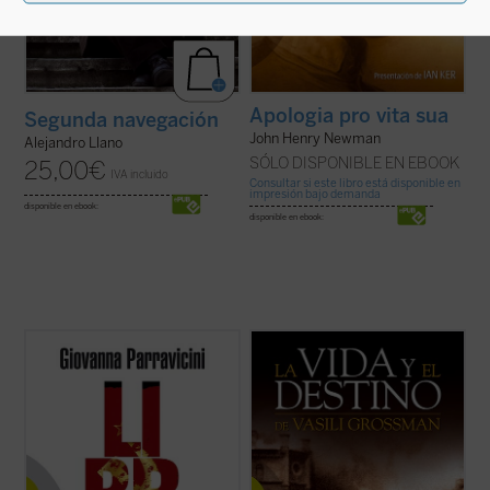
Apologia pro vita sua
Segunda navegación
John Henry Newman
Alejandro Llano
SÓLO DISPONIBLE EN EBOOK
25,00
€
IVA incluido
Consultar si este libro está disponible en
impresión bajo demanda
disponible en ebook:
disponible en ebook:
Siempre es posible vivir como hombres,
Vasili Grossman (1905-1964), convencido
hacer una experiencia de libertad y verdad,
corresponsal de guerra del Ejército
gracias a un encuentro que colma la vida y
Soviético de origen judío, vivió los
la vuelve digna de su nombre.
acontecimientos más terribles del siglo
En el siglo XX Rusia fue objeto de un trágico
pasado: la Segunda Guerra Mundial, el
experimento de reducción de la persona ...
Holocausto y el Terror stalinista. El
(ver ficha)
descubrimiento ...
(ver ficha)