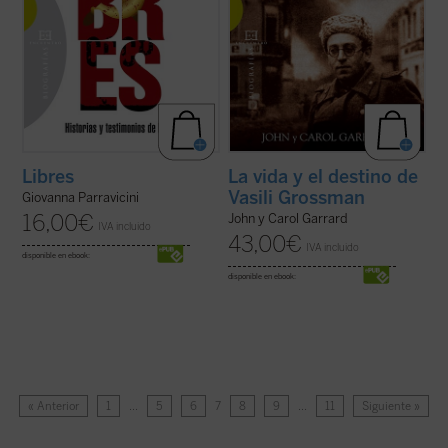
Libres
La vida y el destino de
Vasili Grossman
Giovanna Parravicini
16,00
€
John y Carol Garrard
IVA incluido
43,00
€
IVA incluido
disponible en ebook:
disponible en ebook:
« Anterior
1
…
5
6
7
8
9
…
11
Siguiente »