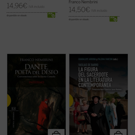
Franco Nembrini
14,96
€
IVA incluido
14,50
€
IVA incluido
disponible en ebook:
disponible en ebook:
Ausente de los planes de estudios
Escribía Luigi Santucci, en 1951, al frente de
escolares, la
Divina Comedia
remite en
su colección de cuentos
Lo zio prete
, de lo
España a un puñado de referencias
fascinante que resultaba para un escritor
genéricas, tales como el uso del adjetivo
la figura de un hombre ---el sacerdote---
«dantesco» para indicar algo espantoso y
que en un momento de su existencia decide
terrible, sin que se conozca realmente sus
elegir un modo de vida ...
(ver ficha)
...
(ver ficha)