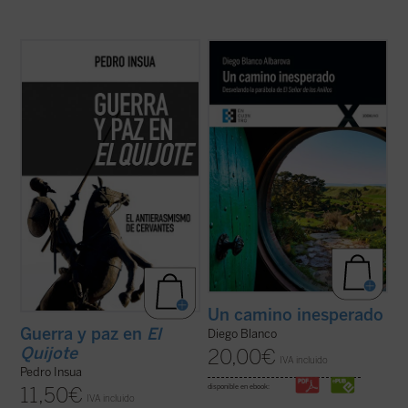
Las tesis que defienden el supuesto
Esta obra desvela, de forma amena y
erasmismo europeísta de Cervantes son
trepidante, el modo en que se encuentra
desmontadas para probar su falta de
escondido en las páginas de
El Señor de los
sentido en este ensayo que, desde una
Anillos
, a modo de magistral parábola, el
genealogía completamente hispánica, bebe
anuncio explícito del Evangelio y la vida de
de fuentes aristotélicas para lograr la
fe en comunidad, ...
(ver ficha)
mayor ...
(ver ficha)
Un camino inesperado
Guerra y paz en
El
Diego Blanco
Quijote
20,00
€
IVA incluido
Pedro Insua
disponible en ebook:
11,50
€
IVA incluido