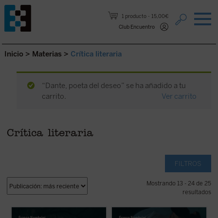
Saltar al contenido.
1 producto
15,00€
Club Encuentro
Inicio
>
Materias
>
Crítica literaria
“Dante, poeta del deseo” se ha añadido a tu
carrito.
Ver carrito
Crítica literaria
FILTROS
Mostrando 13 - 24 de 25
resultados
Esta primera entrega de la trilogía de
En esta estación final del viaje de Dante y