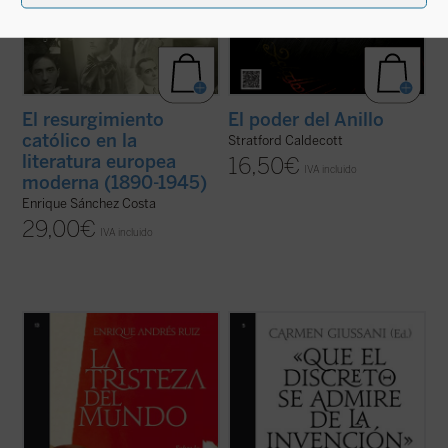
El resurgimiento
El poder del Anillo
católico en la
Stratford Caldecott
literatura europea
16,50
€
IVA incluido
moderna (1890-1945)
Enrique Sánchez Costa
29,00
€
IVA incluido
«A mí me ha pasado muchas veces algo
«El Cuaderno que ahora presentamos ha
que seguramente le habrá pasado a
nacido de la lectura apasionada de algunos
cualquier lector [...]. He oído, al entrar en la
"desocupados lectores" que se han dejado
librería, la campanita de la puerta; he
interpelar por los personajes cervantinos,
sentido [...] la ilusión, la promesa [...]. Pero
que han dialogado con ellos, se han puesto
también algo que es mucho peor: ...
(ver
en su carne y han hecho suya la aventura ...
ficha)
(ver ficha)