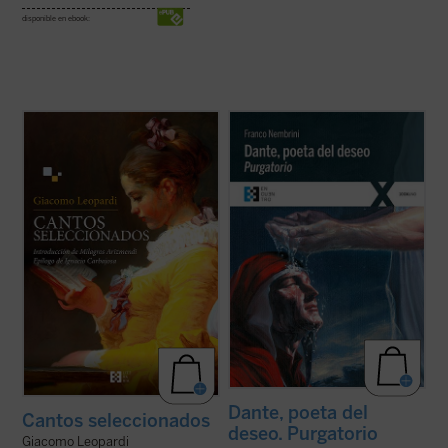
disponible en ebook:
Esta selección de Leopardi propone al
Segunda etapa del apasionante recorrido
lector, a través de la introducción de la
por la
Divina Comedia
en el cual Franco
profesora Milagros Arizmendi y del ensayo
Nembrini nos descubre el valor y el interés
conclusivo del catedrático de literatura
de esta obra maestra para el hombre de
bíblica Ignacio Carbajosa, una original
hoy, mostrándonos que estamos ante un
mirada sobre la obra del poeta de ...
(ver
texto vivo que dialoga con el ...
(ver ficha)
ficha)
Dante, poeta del
Cantos seleccionados
deseo. Purgatorio
Giacomo Leopardi