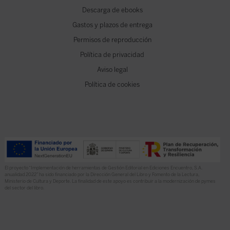
Descarga de ebooks
Gastos y plazos de entrega
Permisos de reproducción
Política de privacidad
Aviso legal
Política de cookies
El proyecto “Implementación de herramientas de Gestión Editorial en Ediciones Encuentro, S.A.
anualidad 2022” ha sido financiado por la Dirección General del Libro y Fomento de la Lectura,
Ministerio de Cultura y Deporte. La finalidad de este apoyo es contribuir a la modernización de pymes
del sector del libro.