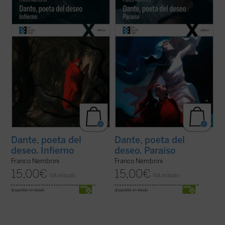
Franco Nembrini dobre la
Divina
de la lectura del mismo que nos ofrece
Comedia>/i>, centrada en los cantos de la
Franco Nembrini, se nos presenta presenta
parte del
Infierno
, permite descubrir al
el Paraíso como el canto de la plenitud final,
lector que Dante no es un autor reservado
del cumplimiento del deseo, de la vida
a unos pocos elegidos, sino ...
(ver ficha)
verdadera. Una vida que, en los ...
(ver
ficha)
Dante, poeta del
Dante, poeta del
deseo. Infierno
deseo. Paraíso
Franco Nembrini
Franco Nembrini
15,00
€
15,00
€
IVA incluido
IVA incluido
disponible en ebook:
disponible en ebook: