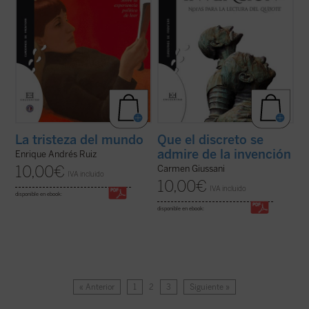
La tristeza del mundo
Que el discreto se
admire de la invención
Enrique Andrés Ruiz
10,00
€
Carmen Giussani
IVA incluido
10,00
€
IVA incluido
disponible en ebook:
disponible en ebook:
« Anterior
1
2
3
Siguiente »