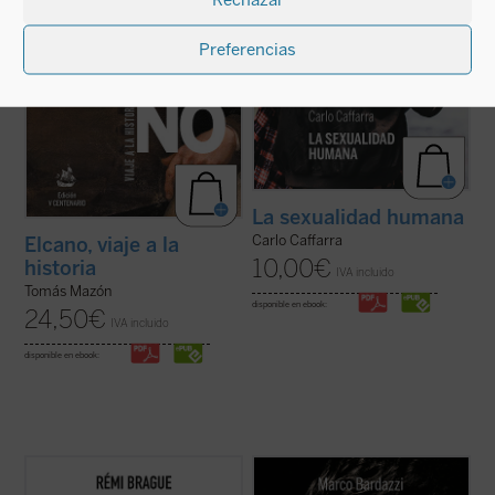
Preferencias
La sexualidad humana
Carlo Caffarra
Elcano, viaje a la
10,00
€
historia
IVA incluido
Tomás Mazón
disponible en ebook:
24,50
€
IVA incluido
disponible en ebook:
Lo que el autor nos ofrece aquí, con su
En mayo de 1999, 7.000 personas
combinación característica de erudición e
abarrotaron la basílica de San Petronio en