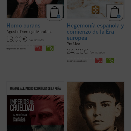
Homo curans
Hegemonía española y
comienzo de la Era
Agustín Domingo Moratalla
europea
19,00
€
IVA incluido
Pío Moa
disponible en ebook:
24,00
€
IVA incluido
disponible en ebook:
Este ensayo constituye un recorrido
¿Qué pasó para que muchos católicos se
exhaustivo, apasionante y desgarrador por
alzaran contra el gobierno? ¿Fue legítima la
la literatura y la historia de la Antigüedad
guerra de los cristeros? El autor de este
clásica para exponer la crueldad
libro, natural del pueblo del joven mártir, no
estructural de esa época, y así establecer
sólo responde a estas preguntas con
vínculos entre esta y las políticas de ...
(ver
documentos, sino que logra ...
(ver ficha)
ficha)