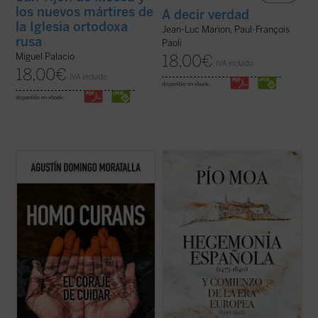
los nuevos mártires de
A decir verdad
la Iglesia ortodoxa
Jean-Luc Marion, Paul-François
rusa
Paoli
Miguel Palacio
18,00
€
IVA incluido
18,00
€
IVA incluido
disponible en ebook:
disponible en ebook:
El cuidado generativo requiere ensanchar
Punto esencial del libro es la concepción de
los horizontes de la responsabilidad
la época como comienzo de la que puede
personal para afrontar las tendencias a la
llamarse la «Era Europea», en la que el
desvinculación, fragmentación y
poder y la cultura de Europa,
mecanización digital. Tendencias a las que
especialmente de España, Francia e
responden los capítulos de este libro
Inglaterra, países sucesivamente
cuando ...
(ver ficha)
hegemónicos, ...
(ver ficha)