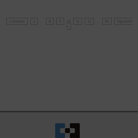
« Anterior
1
…
8
9
10
11
12
…
61
Siguiente
»