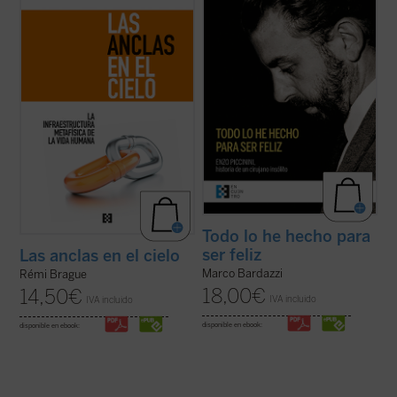
ingenio, no es la narración de una
Bolonia para dar su último adiós a Enzo
decadencia ni el lamento nostálgico
Piccinini, cirujano del hospital de
respecto del mundo del pensamiento de
Sant'Orsola. ¿Quién era este joven médico
una época ya pasada, sino un resumen
que había sido capaz de dejar una huella
comprensivo ...
(ver ficha)
tan ...
(ver ficha)
Todo lo he hecho para
ser feliz
Las anclas en el cielo
Marco Bardazzi
Rémi Brague
18,00
€
14,50
€
IVA incluido
IVA incluido
disponible en ebook:
disponible en ebook: