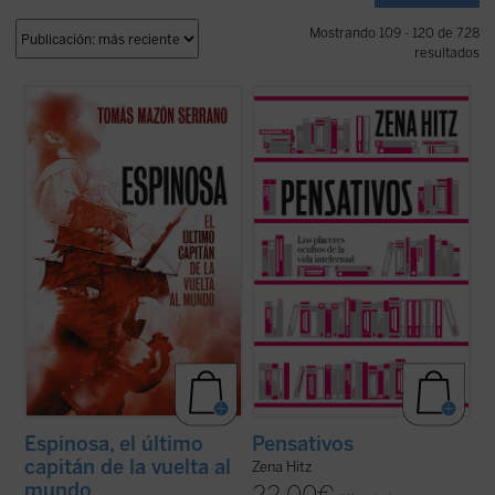
Mostrando 109 - 120 de 728
resultados
Tomás Mazón nos ofrece esta biografía,
Pensativos
es un recordatorio apasionado
fruto de un estudio exhaustivo, del capitán
y oportuno de que una vida rica en el
Gonzalo Gómez de Espinosa, un hombre
ámbito del pensamiento es una vida plena.
fiel a su rey, a su patria, a sus compañeros
Una invitación a aprender por el mero
y a sus amigos, uno de los personajes más
placer de hacerlo y a renovar nuestra vida
relevantes de la expedición y, ...
(ver ficha)
interior para preservar nuestra ...
(ver
ficha)
Espinosa, el último
Pensativos
capitán de la vuelta al
Zena Hitz
mundo