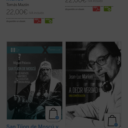
22,00
€
IVA incluido
Tomás Mazón
disponible en ebook:
22,00
€
IVA incluido
disponible en ebook:
Tíjon de Moscú fue elegido patriarca en
¿Hacia dónde va el mundo? ¿Cuál es el
1917, en los días de la revolución rusa. Su
estado de la Iglesia? ¿Qué futuro tiene
mandato no duró ni ocho años. Falleció en
Europa? Estas son algunas de las
1925, a los sesenta años, casi seguro
preguntas formuladas por el periodista
envenenado. En 1989 fue declarado santo,
especializado en el mundo de la cultura
el primero de los nuevos mártires ...
(ver
Paul-François Paoli a las que Jean-Luc
ficha)
Marion ...
(ver ficha)
San Tíjon de Moscú y