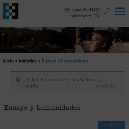
Saltar al contenido.
1 producto
16,50€
Club Encuentro
Inicio
>
Materias
>
Ensayo y humanidades
“Estudios literarios” se ha añadido a tu
carrito.
Ver carrito
Ensayo y humanidades
FILTROS