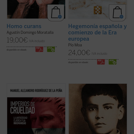
Homo curans
Hegemonía española y
comienzo de la Era
Agustín Domingo Moratalla
europea
19,00
€
IVA incluido
Pío Moa
disponible en ebook:
24,00
€
IVA incluido
disponible en ebook:
Este ensayo constituye un recorrido
¿Qué pasó para que muchos católicos se
exhaustivo, apasionante y desgarrador por
alzaran contra el gobierno? ¿Fue legítima la
la literatura y la historia de la Antigüedad
guerra de los cristeros? El autor de este
clásica para exponer la crueldad
libro, natural del pueblo del joven mártir, no
estructural de esa época, y así establecer
sólo responde a estas preguntas con
vínculos entre esta y las políticas de ...
(ver
documentos, sino que logra ...
(ver ficha)
ficha)