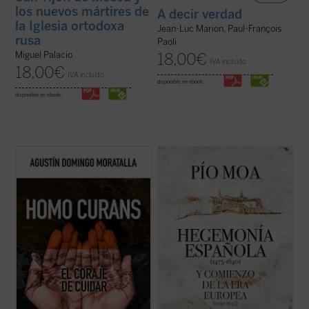
los nuevos mártires de
A decir verdad
la Iglesia ortodoxa
Jean-Luc Marion, Paul-François
rusa
Paoli
Miguel Palacio
18,00
€
IVA incluido
18,00
€
IVA incluido
disponible en ebook:
disponible en ebook:
El cuidado generativo requiere ensanchar
Punto esencial del libro es la concepción de
los horizontes de la responsabilidad
la época como comienzo de la que puede
personal para afrontar las tendencias a la
llamarse la «Era Europea», en la que el
desvinculación, fragmentación y
poder y la cultura de Europa,
mecanización digital. Tendencias a las que
especialmente de España, Francia e
responden los capítulos de este libro
Inglaterra, países sucesivamente
cuando ...
(ver ficha)
hegemónicos, ...
(ver ficha)