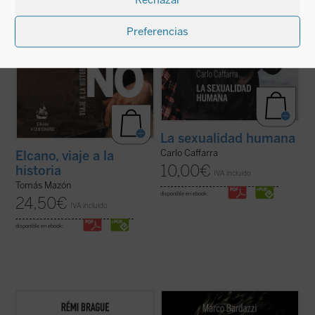
Preferencias
La sexualidad humana
Carlo Caffarra
Elcano, viaje a la
10,00
€
historia
IVA incluido
Tomás Mazón
disponible en ebook:
24,50
€
IVA incluido
disponible en ebook:
Lo que el autor nos ofrece aquí, con su
En mayo de 1999, 7.000 personas
combinación característica de erudición e
abarrotaron la basílica de San Petronio en