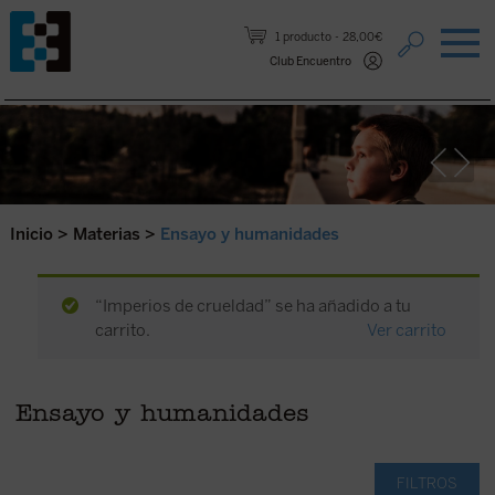
Saltar al contenido.
1 producto
28,00€
Club Encuentro
Inicio
>
Materias
>
Ensayo y humanidades
“Imperios de crueldad” se ha añadido a tu
carrito.
Ver carrito
Ensayo y humanidades
FILTROS