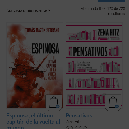
Mostrando 109 - 120 de 728
resultados
Tomás Mazón nos ofrece esta biografía,
Pensativos
es un recordatorio apasionado
fruto de un estudio exhaustivo, del capitán
y oportuno de que una vida rica en el
Gonzalo Gómez de Espinosa, un hombre
ámbito del pensamiento es una vida plena.
fiel a su rey, a su patria, a sus compañeros
Una invitación a aprender por el mero
y a sus amigos, uno de los personajes más
placer de hacerlo y a renovar nuestra vida
relevantes de la expedición y, ...
(ver ficha)
interior para preservar nuestra ...
(ver
ficha)
Espinosa, el último
Pensativos
capitán de la vuelta al
Zena Hitz
mundo