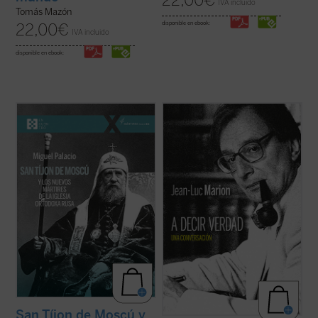
22,00
€
IVA incluido
Tomás Mazón
disponible en ebook:
22,00
€
IVA incluido
disponible en ebook:
Tíjon de Moscú fue elegido patriarca en
¿Hacia dónde va el mundo? ¿Cuál es el
1917, en los días de la revolución rusa. Su
estado de la Iglesia? ¿Qué futuro tiene
mandato no duró ni ocho años. Falleció en
Europa? Estas son algunas de las
1925, a los sesenta años, casi seguro
preguntas formuladas por el periodista
envenenado. En 1989 fue declarado santo,
especializado en el mundo de la cultura
el primero de los nuevos mártires ...
(ver
Paul-François Paoli a las que Jean-Luc
ficha)
Marion ...
(ver ficha)
San Tíjon de Moscú y