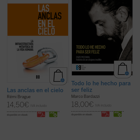
ingenio, no es la narración de una
Bolonia para dar su último adiós a Enzo
decadencia ni el lamento nostálgico
Piccinini, cirujano del hospital de
respecto del mundo del pensamiento de
Sant'Orsola. ¿Quién era este joven médico
una época ya pasada, sino un resumen
que había sido capaz de dejar una huella
comprensivo ...
(ver ficha)
tan ...
(ver ficha)
Todo lo he hecho para
ser feliz
Las anclas en el cielo
Marco Bardazzi
Rémi Brague
18,00
€
14,50
€
IVA incluido
IVA incluido
disponible en ebook:
disponible en ebook: