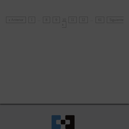
« Anterior
1
…
8
9
10
11
12
…
61
Siguiente
»