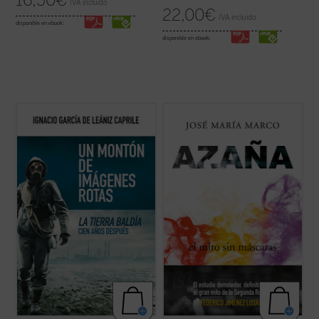
16,50
€
IVA incluido
22,00
€
IVA incluido
disponible en ebook:
disponible en ebook:
El libro supone una aproximación fecunda a
El profesor, escritor y columnista José
La tierra baldía
de Eliot considerándola
María Marco, autor hace ya treinta años de
como poema-candil que alumbra posibles
una de las más importantes biografías de
salidas del laberinto de la modernidad
Manuel Azaña, ha compuesto este nuevo
terminal y sus
imágenes rotas
. Y
ensayo histórico-político sobre el escritor y
constituye para nosotros un ...
(ver ficha)
político de Alcalá de Henares ...
(ver ficha)