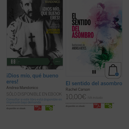
sido vicepostulador de su causa de
preservar la naturaleza que experimentar
canonización, se centra en los aspectos
su grandeza. Este pequeño clásico,
más sobresalientes de su espiritualidad y
traducido por primera vez al español y
de su actividad pastoral. El libro arranca ...
bellamente ilustrado, es un antídoto
(ver ficha)
refrescante contra ...
(ver ficha)
¡Dios mío, qué bueno
eres!
El sentido del asombro
Andrea Mandonico
Rachel Carson
SÓLO DISPONIBLE EN EBOOK
10,00
€
IVA incluido
Consultar si este libro está disponible en
impresión bajo demanda
disponible en ebook:
disponible en ebook: