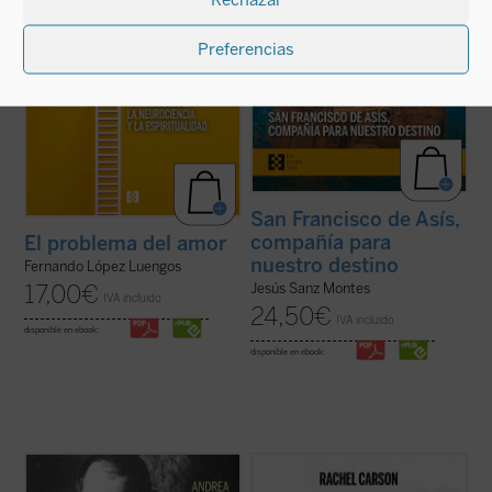
Preferencias
San Francisco de Asís,
compañía para
El problema del amor
nuestro destino
Fernando López Luengos
17,00
€
Jesús Sanz Montes
IVA incluido
24,50
€
IVA incluido
disponible en ebook:
disponible en ebook:
Esta biografía del recién proclamado santo
El principal legado de Carson fue
Carlos de Foucauld, escrita por quien ha
enseñarnos que no hay mejor manera de