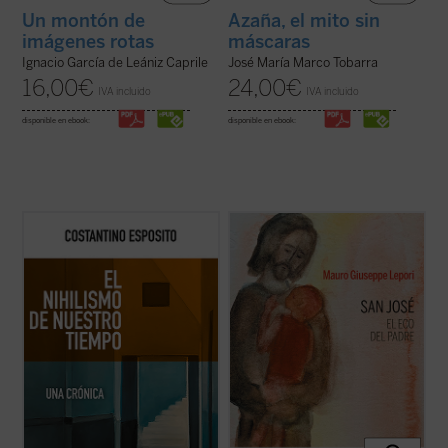
Un montón de
Azaña, el mito sin
imágenes rotas
máscaras
Ignacio García de Leániz Caprile
José María Marco Tobarra
16,00
€
24,00
€
IVA incluido
IVA incluido
disponible en ebook:
disponible en ebook:
El nihilismo se ha convertido en nuestro
San José fue llamado a materializar la
tiempo en una cuestión abierta. ¿De qué
paternidad de Dios hacia el Hijo encarnado.
modo una forma de pensamiento que, en el
Una vocación, un camino, vividos en el
pasado, con sus críticas y propuestas,
silencio, porque tendía a la escucha de una
abocaba a una pérdida de valores e ideales,
Palabra que se hizo Presencia en su casa.
plantea en estos momentos cuestiones ...
Con él, Dios Padre no ha querido ...
(ver
(ver ficha)
ficha)