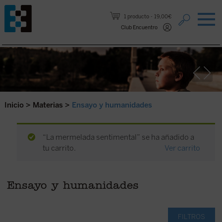
Saltar al contenido.
1 producto
19,00€
Club Encuentro
Inicio
>
Materias
>
Ensayo y humanidades
“La mermelada sentimental” se ha añadido a
tu carrito.
Ver carrito
Ensayo y humanidades
FILTROS