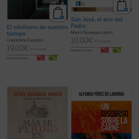
San José, el eco del
Padre
El nihilismo de nuestro
Mauro Giuseppe Lepori
tiempo
10,00
€
Costantino Esposito
IVA incluido
19,00
€
IVA incluido
disponible en ebook:
disponible en ebook:
Un viaje en el tiempo a la remota iglesia en
Punto omega: punto atractivo de
la isla de Luzón en la que el último
enamoramiento. Suave suasión carnal de
destacamento del Imperio español
amejoramiento. No montonera informe.
sobrevivió al asedio militar más duradero y
Punto de encarnación. La realidad se nos
paradójico de la Historia moderna. El libro
ofrece en el
vínculo substancial
: el punto se
recoge documentos inéditos y ...
(ver ficha)
expresa como realidad. Nuestras líneas de
...
(ver ficha)