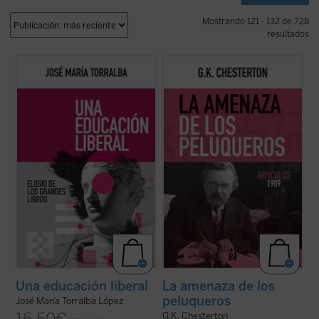
Mostrando 121 - 132 de 728
resultados
«En estas páginas, José María Torralba se
En colaboración con el Club Chesterton de
ocupa de la historia de la educación liberal
la Universidad San Pablo CEU presentamos
y sus principios teóricos, así como de los
este cuarto volumen de la serie donde
problemas prácticos que suelen impedir o
destacan artículos de los más variopintos
dificultar la formación de los alumnos en
temas, desde la literatura de Shakespeare,
las humanidades, con ...
(ver ficha)
Bacon y la poesía de Swinburne, ...
(ver
ficha)
Una educación liberal
La amenaza de los
peluqueros
José María Torralba López
G.K. Chesterton