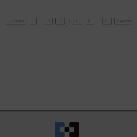
« Anterior
1
…
9
10
11
12
13
…
61
Siguiente
»