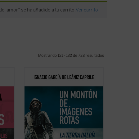
el amor” se ha añadido a tu carrito.
Ver carrito
Mostrando 121 - 132 de 728 resultados
rton
El libro supone una aproximación
fecunda a
La tierra baldía
de Eliot
e la
considerándola como poema-candil que
os
alumbra posibles salidas del laberinto de
la modernidad terminal y sus
imágenes
 la
rotas
. Y constituye para nosotros un ...
(ver ficha)