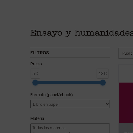
Ensayo y humanidade
FILTROS
Precio
«En es
5€
42€
ocupa 
libera
de los
Formato (papel/ebook)
impedi
alumno
ficha)
Materia