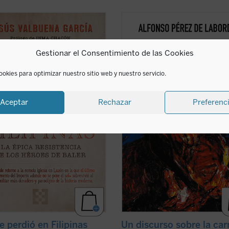
je en el tiempo a la remota iglesia
Punto omega: punto atractivo de
isla de Luzón en la que el último
enamoramiento. Suave suasión car
amento del Imperio español
amejoramiento. No montonera inf
Gestionar el Consentimiento de las Cookies
ivió al asedio militar más duradero
Punto de encarnación. La realidad 
dójico de la Historia moderna. El
ofrece en el
vínculo substancial
: el
recoge documentos inéditos y ...
(ver
se expresa como realidad. Nuestra
ookies para optimizar nuestro sitio web y nuestro servicio.
líneas de ...
(ver ficha)
Aceptar
Rechazar
Preferenc
e perdió en Filipinas
Un discurso sobre la car