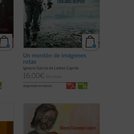
Un montón de imágenes
rotas
Ignacio García de Leániz Caprile
16,00
€
IVA incluido
disponible en ebook:
estro
San José fue llamado a materializar la
e qué
paternidad de Dios hacia el Hijo
ue, en
encarnado. Una vocación, un camino,
stas,
vividos en el silencio, porque tendía a la
e
escucha de una Palabra que se hizo