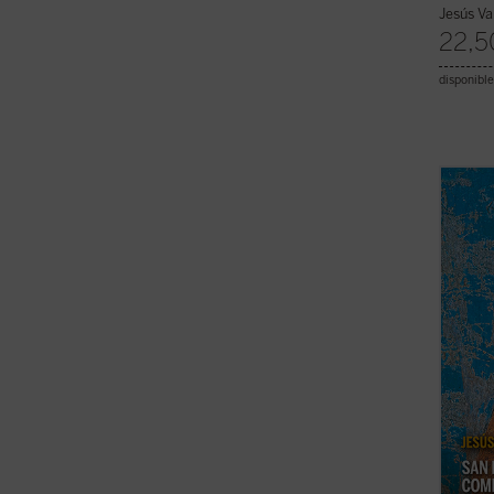
Jesús Va
22,5
disponible
La de 
histor
el Eva
espiri
santid
época.
...
(ver 