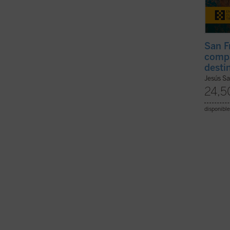
San F
compa
desti
Jesús S
24,5
disponible