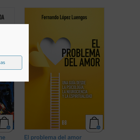
López Luengos parte de inquietudes y
nal de
preguntas de sus alumnos para explicar,
orme.
en un breve ensayo a modo de guía,
se nos
cómo funcionan y se desarrollan la
 punto
afectividad y el amor en sus diferentes
s
dimensiones y etapas. Para esta tarea se
apoya en grandes ...
(ver ficha)
ias
ne
El problema del amor