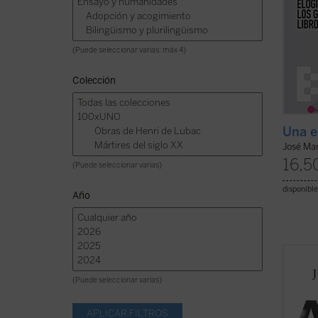
(Puede seleccionar varias: máx 4)
Colección
Una e
José Mar
16,5
(Puede seleccionar varias)
disponible
Año
El pro
María 
(Puede seleccionar varias)
de una
de Man
nuevo 