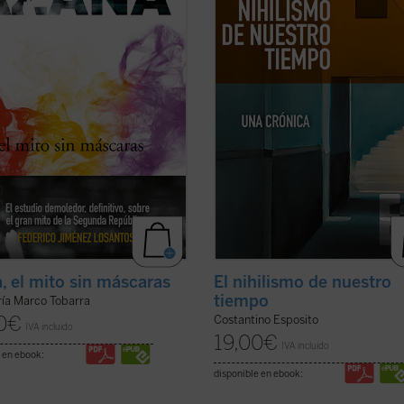
r y político de Alcalá de Henares ...
ideales, plantea en estos momento
icha)
cuestiones ...
(ver ficha)
, el mito sin máscaras
El nihilismo de nuestro
tiempo
ría Marco Tobarra
0
€
Costantino Esposito
IVA incluido
19,00
€
IVA incluido
 en ebook:
disponible en ebook: