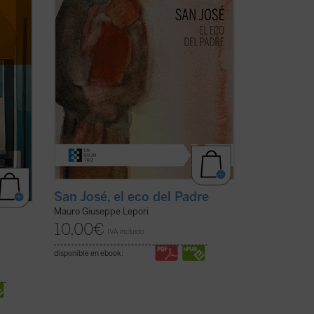
s
Presencia en su casa. Con él, Dios Padre
no ha querido ...
(ver ficha)
San José, el eco del Padre
Mauro Giuseppe Lepori
10,00
€
IVA incluido
disponible en ebook: