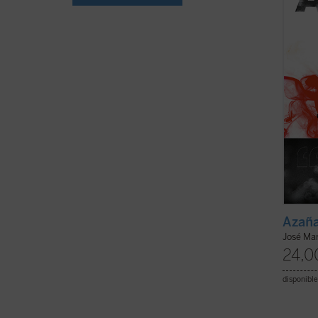
escrito
(ver f
Azaña
José Ma
24,0
disponible