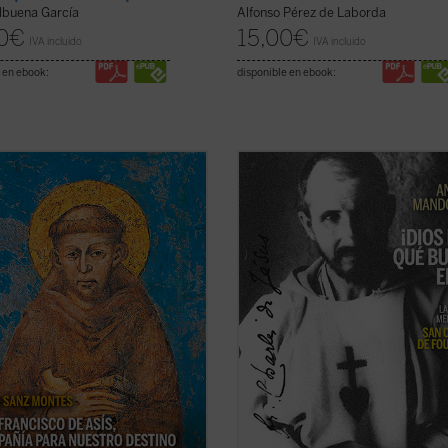
lbuena García
Alfonso Pérez de Laborda
0
€
15,00
€
IVA incluido
IVA incluido
 en ebook:
disponible en ebook:
san Francisco de Asís es una de las
Esta biografía del recién proclama
ias de santidad más enraizadas en
santo Carlos de Foucauld, escrita p
ngelio, generando en su familia
quien ha sido vicepostulador de su
tual todos los registros de una
de canonización, se centra en los
ad encarnada en el tiempo de cada
aspectos más sobresalientes de su
 «El autor hace un regalo de lúcida
espiritualidad y de su actividad past
ficha)
El libro arranca ...
(ver ficha)