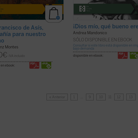
¡Dios mío, qué bueno ere
rancisco de Asís,
Andrea Mandonico
ñía para nuestro
no
SÓLO DISPONIBLE EN EBOOK
Consultar si este libro está disponible en i
anz Montes
bajo demanda
0
€
disponible en ebook:
IVA incluido
 en ebook:
« Anterior
1
…
9
10
11
12
13