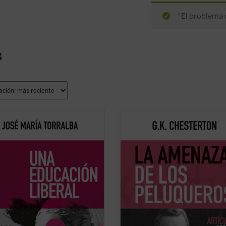
“El problema d
s
tas páginas, José María Torralba se
En colaboración con el Club Cheste
de la historia de la educación
de la Universidad San Pablo CEU
l y sus principios teóricos, así como
presentamos este cuarto volumen d
 problemas prácticos que suelen
serie donde destacan artículos de l
r o dificultar la formación de los
más variopintos temas, desde la
s en las humanidades, con ...
(ver
literatura de Shakespeare, Bacon y
poesía de Swinburne, ...
(ver ficha)