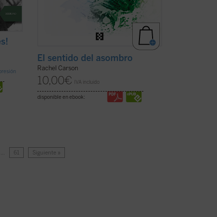
s!
El sentido del asombro
Rachel Carson
mpresión
10,00
€
IVA incluido
disponible en ebook:
…
61
Siguiente »