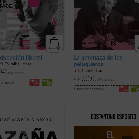
ducación liberal
La amenaza de los
peluqueros
ía Torralba López
0
€
G.K. Chesterton
IVA incluido
22,00
€
IVA incluido
 en ebook:
disponible en ebook:
fesor, escritor y columnista José
El nihilismo se ha convertido en nu
Marco, autor hace ya treinta años
tiempo en una cuestión abierta. ¿D
 de las más importantes biografías
modo una forma de pensamiento q
uel Azaña, ha compuesto este
el pasado, con sus críticas y propue
ensayo histórico-político sobre el
abocaba a una pérdida de valores 