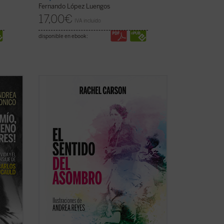
Fernando López Luengos
17,00
€
IVA incluido
disponible en ebook:
do
El principal legado de Carson fue
or
enseñarnos que no hay mejor manera de
 causa
preservar la naturaleza que
experimentar su grandeza. Este pequeño
clásico, traducido por primera vez al
oral.
español y bellamente ilustrado, es un
antídoto refrescante contra ...
(ver ficha)