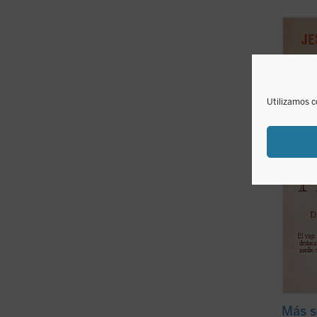
Un via
en la 
destac
sobrev
y para
libro 
Utilizamos c
ficha)
Más s