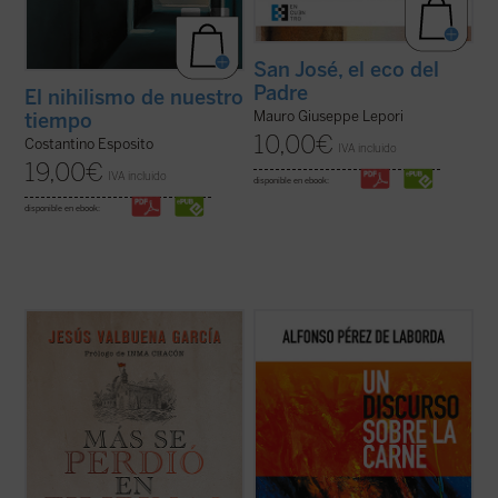
San José, el eco del
Padre
El nihilismo de nuestro
Mauro Giuseppe Lepori
tiempo
10,00
€
Costantino Esposito
IVA incluido
19,00
€
IVA incluido
disponible en ebook:
disponible en ebook:
Un viaje en el tiempo a la remota iglesia en
Punto omega: punto atractivo de
la isla de Luzón en la que el último
enamoramiento. Suave suasión carnal de
destacamento del Imperio español
amejoramiento. No montonera informe.
sobrevivió al asedio militar más duradero y
Punto de encarnación. La realidad se nos
paradójico de la Historia moderna. El libro
ofrece en el
vínculo substancial
: el punto se
recoge documentos inéditos y ...
(ver ficha)
expresa como realidad. Nuestras líneas de
...
(ver ficha)