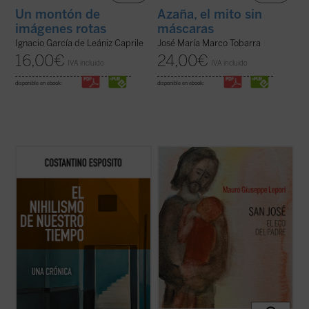
Un montón de
Azaña, el mito sin
imágenes rotas
máscaras
Ignacio García de Leániz Caprile
José María Marco Tobarra
16,00
€
24,00
€
IVA incluido
IVA incluido
disponible en ebook:
disponible en ebook:
El nihilismo se ha convertido en nuestro
San José fue llamado a materializar la
tiempo en una cuestión abierta. ¿De qué
paternidad de Dios hacia el Hijo encarnado.
modo una forma de pensamiento que, en el
Una vocación, un camino, vividos en el
pasado, con sus críticas y propuestas,
silencio, porque tendía a la escucha de una
abocaba a una pérdida de valores e ideales,
Palabra que se hizo Presencia en su casa.
plantea en estos momentos cuestiones ...
Con él, Dios Padre no ha querido ...
(ver
(ver ficha)
ficha)