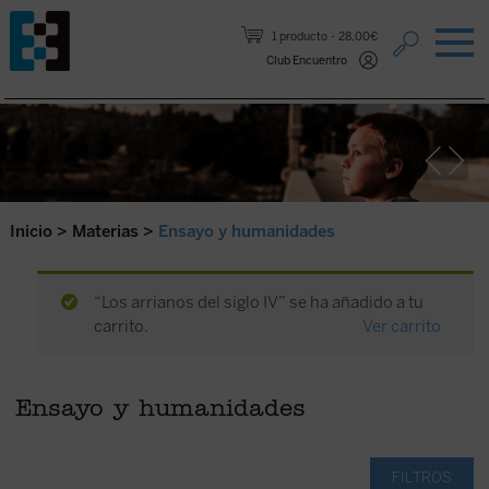
Saltar al contenido.
1 producto
28,00€
Club Encuentro
Inicio
>
Materias
>
Ensayo y humanidades
“Los arrianos del siglo IV” se ha añadido a tu
carrito.
Ver carrito
Ensayo y humanidades
FILTROS