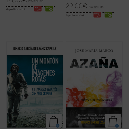
16,50
€
IVA incluido
22,00
€
IVA incluido
disponible en ebook:
disponible en ebook:
El libro supone una aproximación fecunda a
El profesor, escritor y columnista José
La tierra baldía
de Eliot considerándola
María Marco, autor hace ya treinta años de
como poema-candil que alumbra posibles
una de las más importantes biografías de
salidas del laberinto de la modernidad
Manuel Azaña, ha compuesto este nuevo
terminal y sus
imágenes rotas
. Y
ensayo histórico-político sobre el escritor y
constituye para nosotros un ...
(ver ficha)
político de Alcalá de Henares ...
(ver ficha)