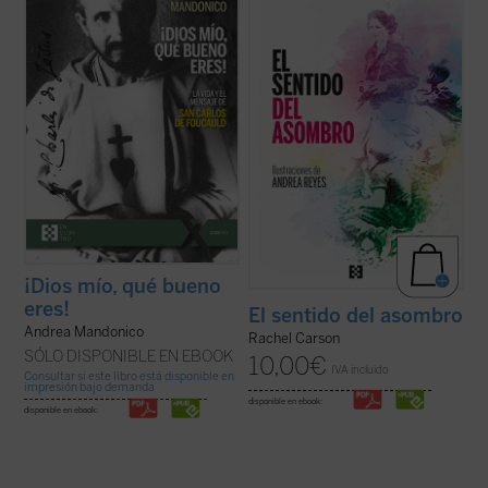
sido vicepostulador de su causa de
preservar la naturaleza que experimentar
canonización, se centra en los aspectos
su grandeza. Este pequeño clásico,
más sobresalientes de su espiritualidad y
traducido por primera vez al español y
de su actividad pastoral. El libro arranca ...
bellamente ilustrado, es un antídoto
(ver ficha)
refrescante contra ...
(ver ficha)
¡Dios mío, qué bueno
eres!
El sentido del asombro
Andrea Mandonico
Rachel Carson
SÓLO DISPONIBLE EN EBOOK
10,00
€
IVA incluido
Consultar si este libro está disponible en
impresión bajo demanda
disponible en ebook:
disponible en ebook: