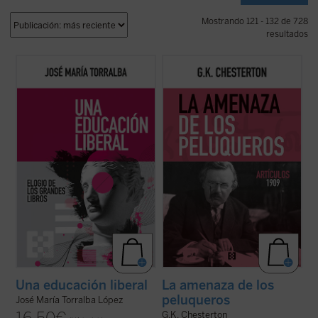
Mostrando 121 - 132 de 728
resultados
«En estas páginas, José María Torralba se
En colaboración con el Club Chesterton de
ocupa de la historia de la educación liberal
la Universidad San Pablo CEU presentamos
y sus principios teóricos, así como de los
este cuarto volumen de la serie donde
problemas prácticos que suelen impedir o
destacan artículos de los más variopintos
dificultar la formación de los alumnos en
temas, desde la literatura de Shakespeare,
las humanidades, con ...
(ver ficha)
Bacon y la poesía de Swinburne, ...
(ver
ficha)
Una educación liberal
La amenaza de los
peluqueros
José María Torralba López
G.K. Chesterton