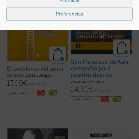
Preferencias
San Francisco de Asís,
compañía para
El problema del amor
nuestro destino
Fernando López Luengos
17,00
€
Jesús Sanz Montes
IVA incluido
24,50
€
IVA incluido
disponible en ebook:
disponible en ebook:
Esta biografía del recién proclamado santo
El principal legado de Carson fue
Carlos de Foucauld, escrita por quien ha
enseñarnos que no hay mejor manera de