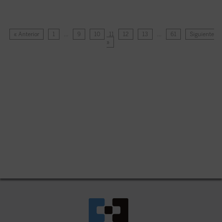
« Anterior
1
…
9
10
11
12
13
…
61
Siguiente
»