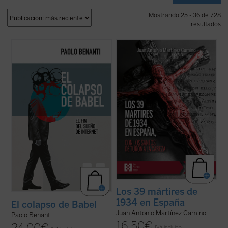
Mostrando 25 - 36 de 728
resultados
En
El colapso de Babel
, el teólogo y experto
La revolución de 1934 causó los primeros
en ética digital Paolo Benanti nos invita a
39 mártires del siglo XX en España. Este
reflexionar sobre el colapso de la utopía
libro ofrece el primer panorama completo
digital. Es una invitación a pensar en el
de esos testigos de Jesucristo. Los más
papel de la tecnología en nuestras vidas y
conocidos son los santos Mártires de
en la construcción ...
(ver ficha)
Turón y los beatos Seminaristas ...
(ver
ficha)
Los 39 mártires de
1934 en España
El colapso de Babel
Juan Antonio Martínez Camino
Paolo Benanti
16,50
€
IVA incluido