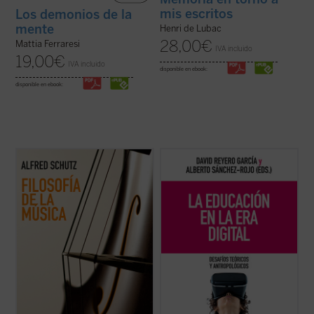
mis escritos
Los demonios de la
mente
Henri de Lubac
28,00
€
Mattia Ferraresi
IVA incluido
19,00
€
IVA incluido
disponible en ebook:
disponible en ebook:
Este libro reúne, por primera vez en
Frente a una tecnología con creciente
español, todos los textos sobre música de
poder de decisión,
La educación en la era
Alfred Schutz, uno de los grandes nombres
digital
propone una mirada plural y
de la sociología del siglo XX. En ellos no solo
humanista que recupera las grandes
analiza lo que sentimos cuando
preguntas: ¿qué podemos saber?, ¿qué
escuchamos una melodía, también explora
debemos hacer?, ¿qué nos cabe esperar?
...
(ver ficha)
Un ...
(ver ficha)