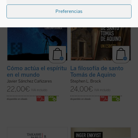
Preferencias
Cómo actúa el espíritu
La filosofía de santo
en el mundo
Tomás de Aquino
Javier Sánchez Cañizares
Stephen L. Brock
22,00
€
24,00
€
IVA incluido
IVA incluido
disponible en ebook:
disponible en ebook:
Reflexiones desde Nyokodō
reúne una
En esta nueva edición de
La buena y la mala
serie de escritos breves, meditaciones y
educación
, Inger Enkvist revisa, corrige,