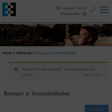
Saltar al contenido.
1 producto
19,00€
Club Encuentro
Inicio
>
Materias
>
Ensayo y humanidades
“La política del cuidado” se ha añadido a tu
carrito.
Ver carrito
Ensayo y humanidades
FILTROS