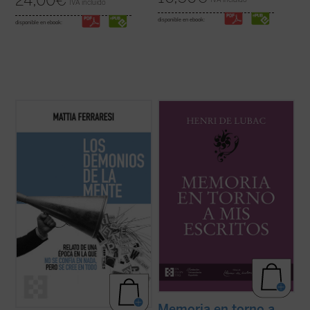
24,00
€
IVA incluido
disponible en ebook:
disponible en ebook:
Con ejemplos que van desde las redes
Este volumen incluye
Memoria sobre mis
sociales como fábricas de certezas
primeros veinte años
y
Memoria en torno a
instantáneas hasta teorías sobre los
mis escritos
. Ambas Memorias nos
Kennedy o los hombres murciélago en la
permiten conocer la vida y la obra de Henri
Luna, Ferraresi nos enfrenta con humor y
de Lubac desde su nacimiento en 1896
lucidez al caos de un mundo en el que ya no
hasta el final de su período militar ...
(ver
se confía ...
(ver ficha)
ficha)
Memoria en torno a