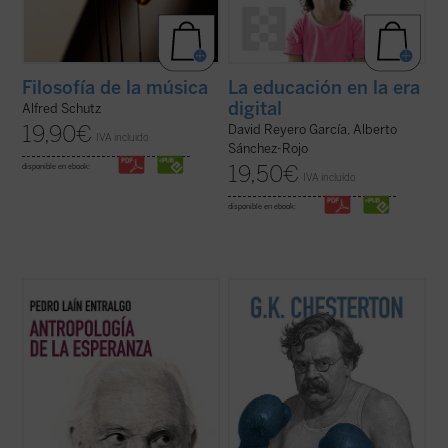
Filosofía de la música
La educación en la era
digital
Alfred Schutz
19,90
€
David Reyero García, Alberto
IVA incluido
Sánchez-Rojo
19,50
€
disponible en ebook:
IVA incluido
disponible en ebook:
Este libro nos invita a reflexionar sobre uno
En este libro, una reunión de sus textos
de los motores fundamentales del ser
inéditos más provocadores, sus polémicas
humano: la esperanza. A través de un
más controvertidas y sus debates más
análisis profundo y accesible, el autor
agudos, Chesterton desafía a los
explora cómo este concepto ha guiado
escépticos con su estilo único, cargado de
nuestra historia, desde sus raíces más ...
paradojas y giros ingeniosos. Con humor, ...
(ver ficha)
(ver ficha)