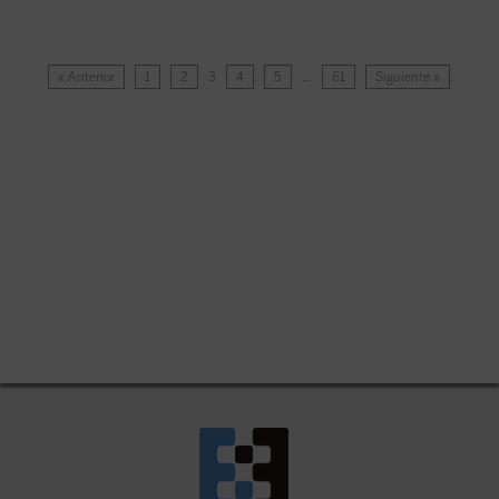
« Anterior
1
2
3
4
5
…
61
Siguiente »