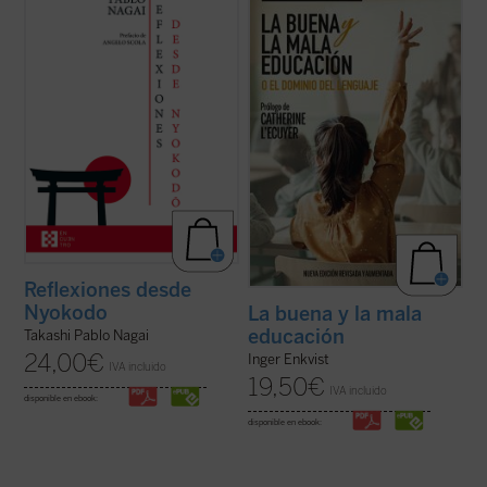
cartas suyas que conforman una obra
actualiza y aumenta su libro estrella. Ha
valiosísima para seguir, a través de una
introducido un capítulo en el que hace un
intimidad familiar con él, los pasos de
acercamiento a las nuevas tecnologías, la
Takashi hacia el encuentro final con ...
(ver
Inteligencia Artificial, ...
(ver ficha)
ficha)
Reflexiones desde
Nyokodo
La buena y la mala
educación
Takashi Pablo Nagai
24,00
€
Inger Enkvist
IVA incluido
19,50
€
IVA incluido
disponible en ebook:
disponible en ebook: