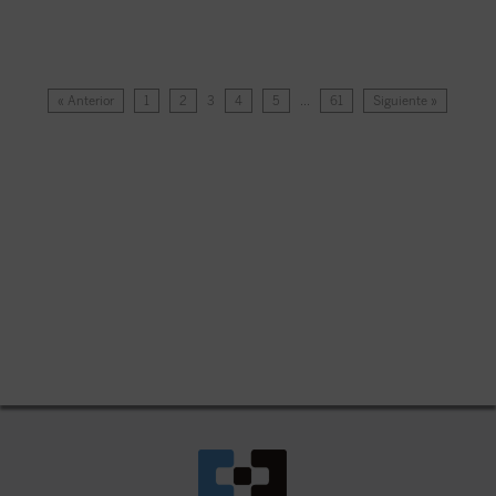
« Anterior
1
2
3
4
5
…
61
Siguiente »