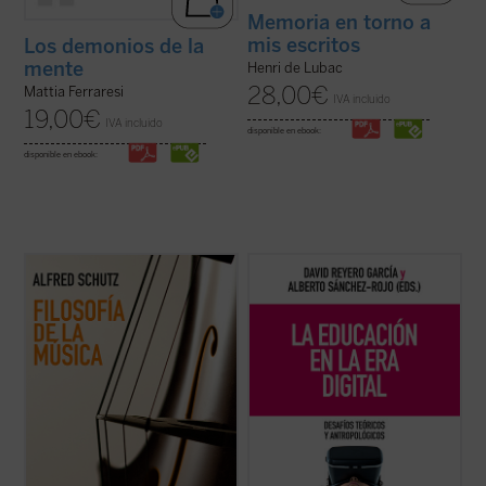
Memoria en torno a
mis escritos
Los demonios de la
mente
Henri de Lubac
28,00
€
Mattia Ferraresi
IVA incluido
19,00
€
IVA incluido
disponible en ebook:
disponible en ebook:
Este libro reúne, por primera vez en
Frente a una tecnología con creciente
español, todos los textos sobre música de
poder de decisión,
La educación en la era
Alfred Schutz, uno de los grandes nombres
digital
propone una mirada plural y
de la sociología del siglo XX. En ellos no solo
humanista que recupera las grandes
analiza lo que sentimos cuando
preguntas: ¿qué podemos saber?, ¿qué
escuchamos una melodía, también explora
debemos hacer?, ¿qué nos cabe esperar?
...
(ver ficha)
Un ...
(ver ficha)