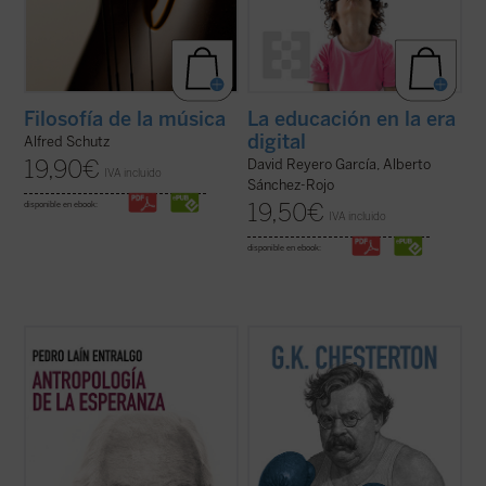
Filosofía de la música
La educación en la era
digital
Alfred Schutz
19,90
€
David Reyero García, Alberto
IVA incluido
Sánchez-Rojo
19,50
€
disponible en ebook:
IVA incluido
disponible en ebook:
Este libro nos invita a reflexionar sobre uno
En este libro, una reunión de sus textos
de los motores fundamentales del ser
inéditos más provocadores, sus polémicas
humano: la esperanza. A través de un
más controvertidas y sus debates más
análisis profundo y accesible, el autor
agudos, Chesterton desafía a los
explora cómo este concepto ha guiado
escépticos con su estilo único, cargado de
nuestra historia, desde sus raíces más ...
paradojas y giros ingeniosos. Con humor, ...
(ver ficha)
(ver ficha)