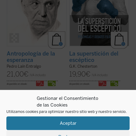
Antropología de la
La superstición del
esperanza
escéptico
Pedro Laín Entralgo
G.K. Chesterton
21,00
€
19,90
€
IVA incluido
IVA incluido
disponible en ebook:
disponible en ebook:
Gestionar el Consentimiento
de las Cookies
Utilizamos cookies para optimizar nuestro sitio web y nuestro servicio.
El autor traza un modelo para explicar
Este libro busca introducir a quienes no son
cómo actúa el espíritu en el mundo, pero
expertos al pensamiento de Tomás de
Aceptar
también por qué emergen novedades en la
Aquino, destacando aspectos de su obra
naturaleza o qué significado tiene la
que rara vez se mencionan hoy en día y
existencia del mal. Una propuesta audaz,
ofreciendo una interpretación diferente de