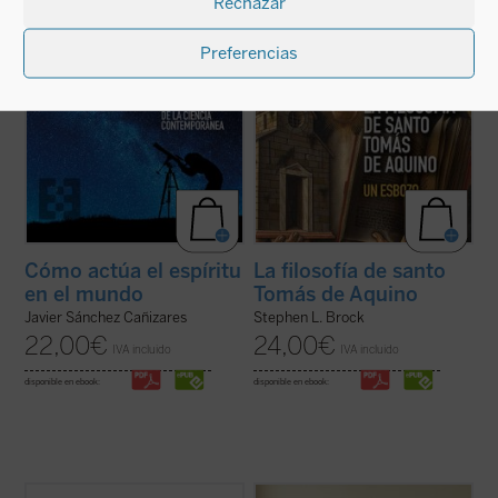
Rechazar
con un estilo a la vez riguroso y ...
(ver
su enseñanza sobre la naturaleza, los ...
ficha)
(ver ficha)
Preferencias
Cómo actúa el espíritu
La filosofía de santo
en el mundo
Tomás de Aquino
Javier Sánchez Cañizares
Stephen L. Brock
22,00
€
24,00
€
IVA incluido
IVA incluido
disponible en ebook:
disponible en ebook: