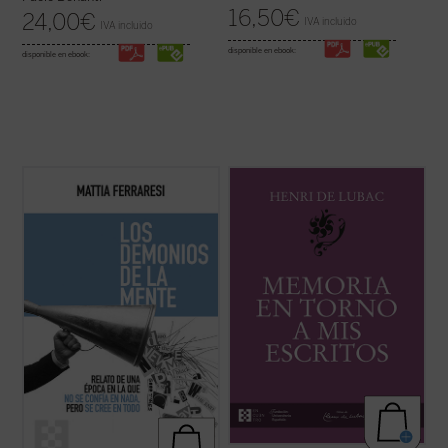
16,50
€
24,00
€
IVA incluido
IVA incluido
disponible en ebook:
disponible en ebook:
Con ejemplos que van desde las redes
Este volumen incluye
Memoria sobre mis
sociales como fábricas de certezas
primeros veinte años
y
Memoria en torno a
instantáneas hasta teorías sobre los
mis escritos
. Ambas Memorias nos
Kennedy o los hombres murciélago en la
permiten conocer la vida y la obra de Henri
Luna, Ferraresi nos enfrenta con humor y
de Lubac desde su nacimiento en 1896
lucidez al caos de un mundo en el que ya no
hasta el final de su período militar ...
(ver
se confía ...
(ver ficha)
ficha)