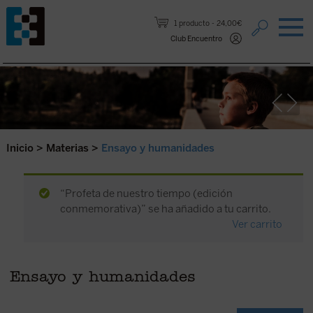
Saltar al contenido.
1 producto
24,00€
Club Encuentro
Inicio
>
Materias
>
Ensayo y humanidades
“Profeta de nuestro tiempo (edición
conmemorativa)” se ha añadido a tu carrito.
Ver carrito
Ensayo y humanidades