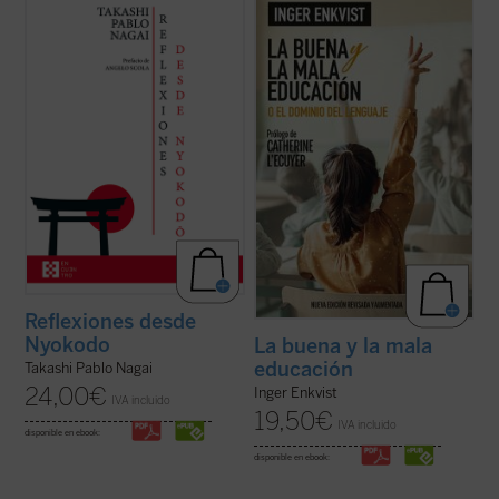
Reflexiones desde Nyokodō
reúne una
En esta nueva edición de
La buena y la mala
serie de escritos breves, meditaciones y
educación
, Inger Enkvist revisa, corrige,
cartas suyas que conforman una obra
actualiza y aumenta su libro estrella. Ha
valiosísima para seguir, a través de una
introducido un capítulo en el que hace un
intimidad familiar con él, los pasos de
acercamiento a las nuevas tecnologías, la
Takashi hacia el encuentro final con ...
(ver
Inteligencia Artificial, ...
(ver ficha)
ficha)
Reflexiones desde
Nyokodo
La buena y la mala
educación
Takashi Pablo Nagai
24,00
€
Inger Enkvist
IVA incluido
19,50
€
IVA incluido
disponible en ebook:
disponible en ebook: