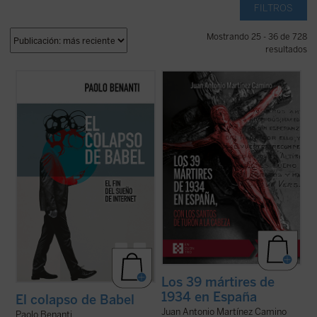
FILTROS
Mostrando 25 - 36 de 728
resultados
En
El colapso de Babel
, el teólogo y experto
La revolución de 1934 causó los primeros
en ética digital Paolo Benanti nos invita a
39 mártires del siglo XX en España. Este
reflexionar sobre el colapso de la utopía
libro ofrece el primer panorama completo
digital. Es una invitación a pensar en el
de esos testigos de Jesucristo. Los más
papel de la tecnología en nuestras vidas y
conocidos son los santos Mártires de
en la construcción ...
(ver ficha)
Turón y los beatos Seminaristas ...
(ver
ficha)
Los 39 mártires de
1934 en España
El colapso de Babel
Juan Antonio Martínez Camino
Paolo Benanti