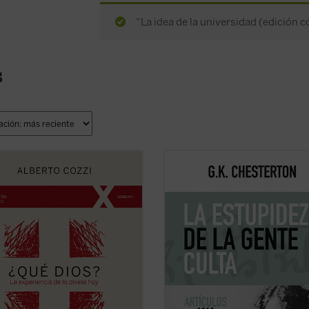
“La idea de la universidad (edición c
s
Dios?
nos recuerda que el discurso
Este es el volumen siete de la colec
Dios no es meramente un ejercicio
de artículos publicados en el sema
ctual, sino una apertura, un desafío
The Illustrated London News
. Los
iar nuestra comprensión de la
intereses de Chesterton son mucho
encia humana....
(ver ficha)
pero su mirada no es dispersa sino
precisa, rebosante en ingenio y hu
hasta la ...
(ver ficha)