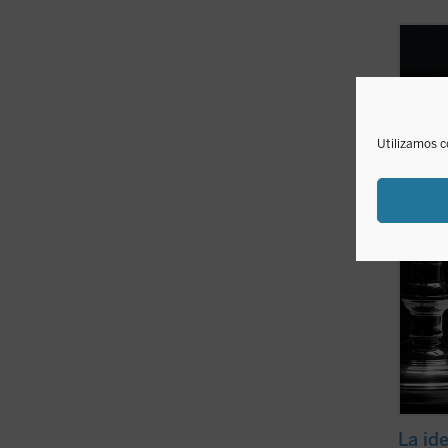
La ide
cumbr
una de
superi
saber 
ahonda
Utilizamos c
(ver f
La id