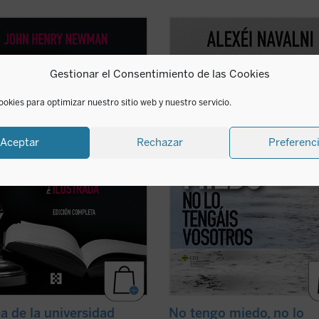
a de la universidad
es la obra
Este libro reúne un conjunto de
e sobre educación de Newman,
reflexiones públicas y privadas de A
fensa elocuente de la educación
Navalni, el político ruso fallecido el
Gestionar el Consentimiento de las Cookies
or, del aprendizaje del saber por el
febrero de 2024 en las cárceles
mismo, un libro crucial en el que se
siberianas de Putin....
(ver ficha)
 acerca de la naturaleza de la ...
ookies para optimizar nuestro sitio web y nuestro servicio.
icha)
Aceptar
Rechazar
Preferenc
ea de la universidad
No tengo miedo, no lo