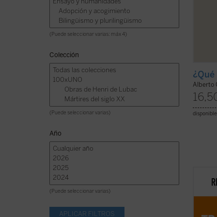
(Puede seleccionar varias: máx 4)
Colección
¿Qué 
Alberto 
16,5
(Puede seleccionar varias)
disponible
Año
En est
del tr
(Puede seleccionar varias)
humaní
ofreci
pensam