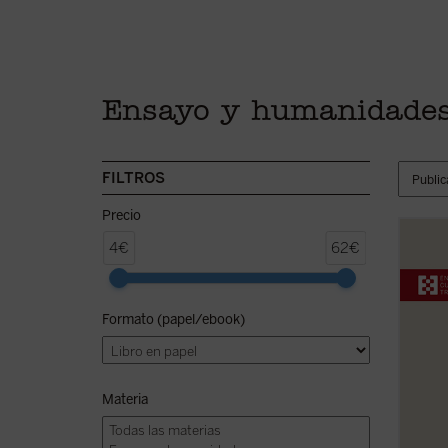
Ensayo y humanidade
FILTROS
Precio
¿Qué 
4€
62€
sobre 
intele
a ampl
Formato (papel/ebook)
experi
Materia