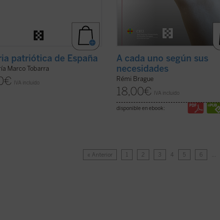
ria patriótica de España
A cada uno según sus
necesidades
ría Marco Tobarra
0
€
Rémi Brague
IVA incluido
18,00
€
IVA incluido
disponible en ebook:
« Anterior
1
2
3
4
5
6
…