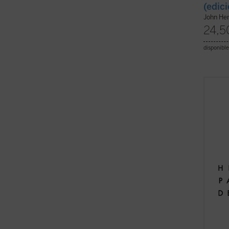
(edic
John He
24,5
disponible
En un 
identi
José M
la raz
apasi
signif
magna,
ficha)