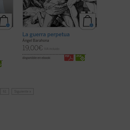
La guerra perpetua
Ángel Barahona
19,00
€
IVA incluido
disponible en ebook:
61
Siguiente »