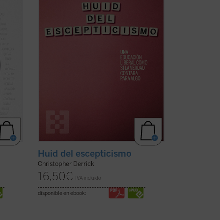
la ...
a
Huid del escepticismo
Christopher Derrick
16,50
€
IVA incluido
disponible en ebook: