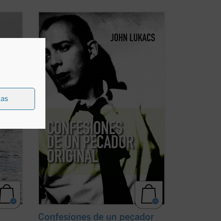
En esta elocuente y sugerente
lexei
«autohistoria», John Lukacs, distinguido
 16 de
historiador y escritor, describe la historia
de sus propias convicciones y creencias.
Un viaje que nos lleva desde la Hungría
de los años treinta y la asolada Budapest
de ...
(ver ficha)
ias
Confesiones de un pecador