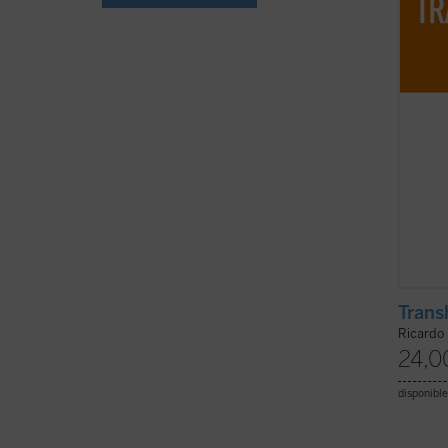
tecnoló
Trans
Ricardo
24,0
disponible