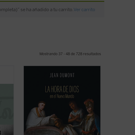
ompleta)” se ha añadido a tu carrito.
Ver carrito
Mostrando 37 - 48 de 728 resultados
ción
Dumont se adentrará en la vida
nario
misionera de cuatro hombres
excepcionales: Jeronimo de Loaisa, santo
s,
Toribio, Vasco de Quiroga, y Bernardino
de Sahagún. Con ellos, el lector
mor
compartirá la aventura de quienes tenían
sobre sí la tarea y la ...
(ver ficha)