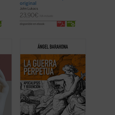
original
John Lukacs
23,90
€
IVA incluido
disponible en ebook:
Las preguntas que surgen en este
ensayo son inquietantes: ¿por qué la
e el
hostilidad guerrera ha sido un hecho
ón de
constatable, permanente a lo largo de la
de la
historia de la humanidad y podemos
provee
sospechar que lo seguirá siendo? ¿Por
qué la actividad ...
(ver ficha)