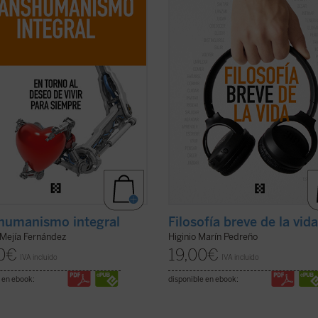
gicos....
(ver ficha)
los verbos y sus honduras en los que 
(ver ficha)
humanismo integral
Filosofía breve de la vid
 Mejía Fernández
Higinio Marín Pedreño
0
€
19,00
€
IVA incluido
IVA incluido
 en ebook:
disponible en ebook: