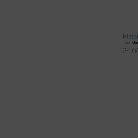
Histo
José Ma
24,0