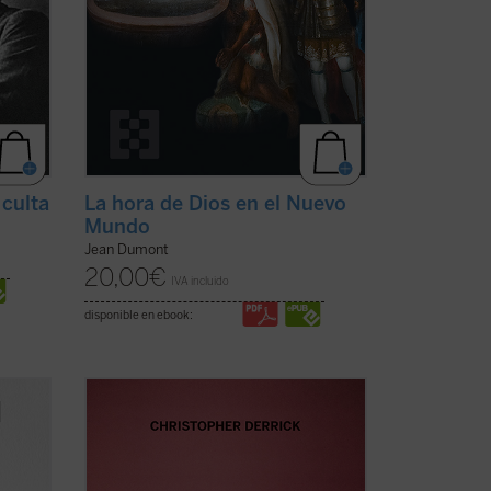
 culta
La hora de Dios en el Nuevo
Mundo
Jean Dumont
20,00
€
IVA incluido
disponible en ebook:
Derrick nos ofrece un replanteamiento
lar;
de la educación, especialmente de la
lver;
educación católica, en la que «la verdad
cer y
cuente para algo»....
(ver ficha)
do por