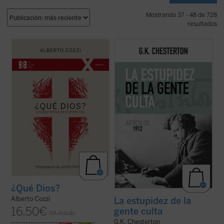
Mostrando 37 - 48 de 728
resultados
¿Qué Dios?
nos recuerda que el discurso
Este es el volumen siete de la colección de
sobre Dios no es meramente un ejercicio
artículos publicados en el semanario
The
intelectual, sino una apertura, un desafío a
Illustrated London News
. Los intereses de
ampliar nuestra comprensión de la
Chesterton son muchos, pero su mirada no
experiencia humana....
(ver ficha)
es dispersa sino precisa, rebosante en
ingenio y humor hasta la ...
(ver ficha)
¿Qué Dios?
Alberto Cozzi
La estupidez de la
16,50
€
gente culta
IVA incluido
G.K. Chesterton