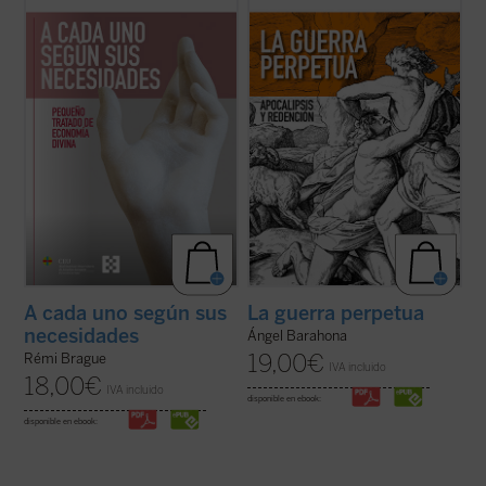
Brague sobre el concepto de
mundo
. En
guerrera ha sido un hecho constatable,
una sucesión de breves capítulos expone
permanente a lo largo de la historia de la
una teoría de la Providencia divina en la que
humanidad y podemos sospechar que lo
Dios provee a todos los ...
(ver ficha)
seguirá siendo? ¿Por qué la actividad ...
(ver
ficha)
A cada uno según sus
La guerra perpetua
necesidades
Ángel Barahona
19,00
€
Rémi Brague
IVA incluido
18,00
€
IVA incluido
disponible en ebook:
disponible en ebook: