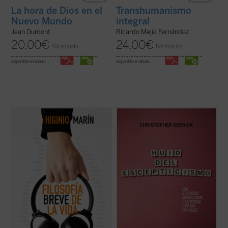
La hora de Dios en el
Transhumanismo
Nuevo Mundo
integral
Jean Dumont
Ricardo Mejía Fernández
20,00
€
24,00
€
IVA incluido
IVA incluido
disponible en ebook:
disponible en ebook:
Cantar y bailar; agradecer; honrar; pasear;
Derrick nos ofrece un replanteamiento de
dormir; comer; ofrecer; hablar; tontear;
la educación, especialmente de la
leer y escribir; recordar; volver; tocar,
educación católica, en la que «la verdad
abrazar y besar; pensar... Nacer y morir
cuente para algo»....
(ver ficha)
son los cabos de este recorrido por los
verbos y sus honduras en los que la ...
(ver
ficha)