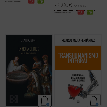
disponible en ebook:
22,00
€
IVA incluido
disponible en ebook:
Dumont se adentrará en la vida misionera
En esta obra quiero establecer el enlace del
de cuatro hombres excepcionales:
transhumanismo con la tradición
Jeronimo de Loaisa, santo Toribio, Vasco de
humanística de nuestra civilización,
Quiroga, y Bernardino de Sahagún. Con
ofreciendo nuevos criterios de
ellos, el lector compartirá la aventura de
pensamiento y de acción de los desafíos
quienes tenían sobre sí la tarea y la ...
(ver
tecnológicos....
(ver ficha)
ficha)