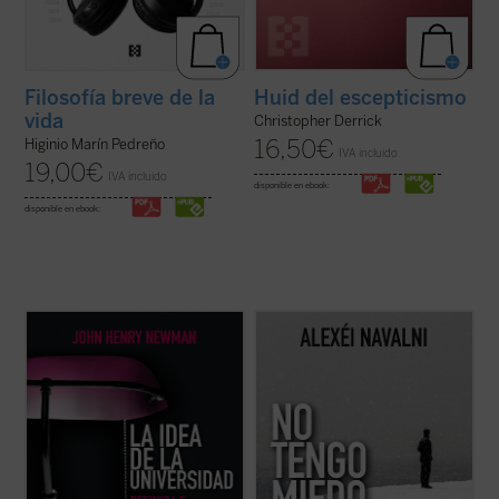
Filosofía breve de la
Huid del escepticismo
vida
Christopher Derrick
16,50
€
Higinio Marín Pedreño
IVA incluido
19,00
€
IVA incluido
disponible en ebook:
disponible en ebook:
La idea de la universidad
es la obra cumbre
Este libro reúne un conjunto de reflexiones
sobre educación de Newman, una defensa
públicas y privadas de Alexei Navalni, el
elocuente de la educación superior, del
político ruso fallecido el 16 de febrero de
aprendizaje del saber por el saber mismo,
2024 en las cárceles siberianas de Putin....
un libro crucial en el que se ahonda acerca
(ver ficha)
de la naturaleza de la ...
(ver ficha)