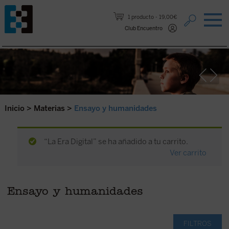
Saltar al contenido.
1 producto
19,00€
Club Encuentro
Inicio
>
Materias
>
Ensayo y humanidades
“La Era Digital” se ha añadido a tu carrito.
Ver carrito
Ensayo y humanidades
FILTROS