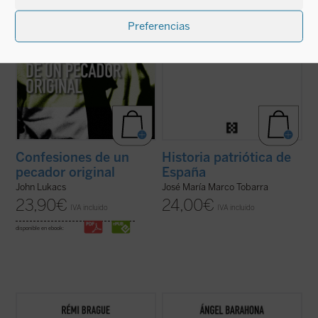
Preferencias
Confesiones de un
Historia patriótica de
pecador original
España
John Lukacs
José María Marco Tobarra
23,90
€
24,00
€
IVA incluido
IVA incluido
disponible en ebook:
Este «pequeño tratado» es la continuación
Las preguntas que surgen en este ensayo
de los estudios emblemáticos de Rémi
son inquietantes: ¿por qué la hostilidad