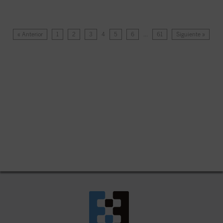
« Anterior
1
2
3
4
5
6
…
61
Siguiente »