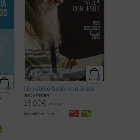
Este
religiosas y tu ideología para seguirle, o
te aferrarías a ...
(ver ficha)
Un rabino habla con Jesús
Jacob Neusner
y
16,00
€
IVA incluido
disponible en ebook: