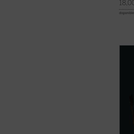
18,0
disponible
En 155
para e
histor
expans
debate
civiliz
Nuevo 