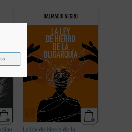
Este ensayo, en el que se combina un
tor,
interesante recorrido de la historia de la
política occidental con una aguda
vidad,
interpretación de la realidad actual, nos
nsa,
ayuda a recuperar un modo realista de
tan
ver el fenómeno político, muy pegado a
los hechos ...
(ver ficha)
ias
odian
La ley de hierro de la