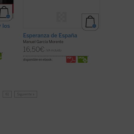
 los
Esperanza de España
Manuel García Morente
16,50
€
IVA incluido
disponible en ebook:
…
61
Siguiente »