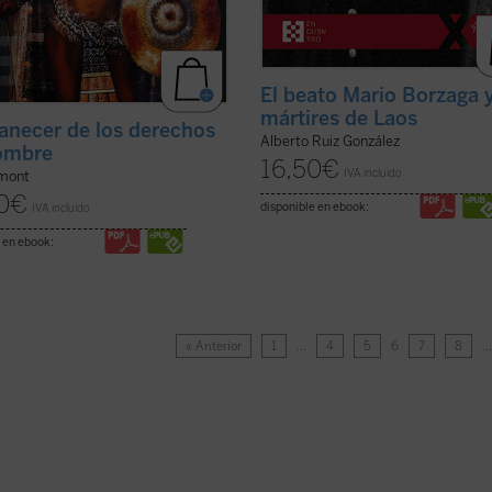
El beato Mario Borzaga y
mártires de Laos
anecer de los derechos
Alberto Ruiz González
ombre
16,50
€
IVA incluido
mont
0
€
disponible en ebook:
IVA incluido
 en ebook:
« Anterior
1
…
4
5
6
7
8