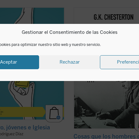
dor del género se ha abierto una
Coincidiendo ahora con el 150
 brecha que separa a padres e
aniversario del nacimiento de su au
 nietos y abuelos. No hay quien se
este sexto volumen de esta serie
Gestionar el Consentimiento de las Cookies
da y se escuche. En las familias es
contiene ensayos dedicados a la Na
 de disputa, los hijos no se sienten
la literatura, las sufragistas, la pre
os y los padres se frustran ante
otros temas habituales y nombres 
ookies para optimizar nuestro sitio web y nuestro servicio.
..
(ver ficha)
representativos en el ...
(ver ficha)
Aceptar
Rechazar
Preferenc
o, jóvenes e Iglesia
odríguez Díaz
Cosas que los hombres 