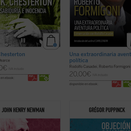
Chesterton
Una extraordinaria aven
política
Pearce
0
€
Rodolfo Casadei, Roberto Formigoni
IVA incluido
20,00
€
IVA incluido
 en ebook:
disponible en ebook:
ente escrito y muy diáfano, el libro
El derecho a la objeción de concien
ta, acompañado de las notas de
invoca cada vez más, ya se trate de
itores, la propuesta de Newman
cláusula de conciencia de los médic
na invitación a la reflexión sobre
la negativa a vacunarse o de cualqu
 y misión de la universidad que no
otra práctica que choque contra las