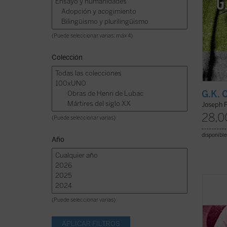
(Puede seleccionar varias: máx 4)
Colección
G.K. 
Joseph 
28,0
(Puede seleccionar varias)
disponible
Año
Hábilm
presen
(Puede seleccionar varias)
los ed
como u
el ser