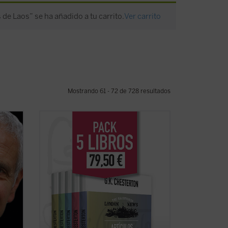
 de Laos” se ha añadido a tu carrito.
Ver carrito
Mostrando 61 - 72 de 728 resultados
storia
G.K. Chesterton fue uno de los escritores
 los
más importantes del siglo XX. Publicó
ario
una extensa colección de libros, ensayos
lo la
y artículos, poemas, obras de teatro,
én la
novelas y cuentos que incluyen su
famosa serie sobre el padre Brown. Se
consideraba, ...
(ver ficha)