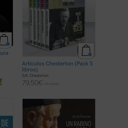
tura
Artículos Chesterton (Pack 5
libros)
G.K. Chesterton
79,50
€
IVA incluido
cia se
Imagínate transportado dos mil años
 la
atrás, a Galilea, justo en el momento en
os, de
que Jesús pronuncia su Sermón de la
ier
Montaña. Después de escucharle,
¿abandonarías tus convicciones