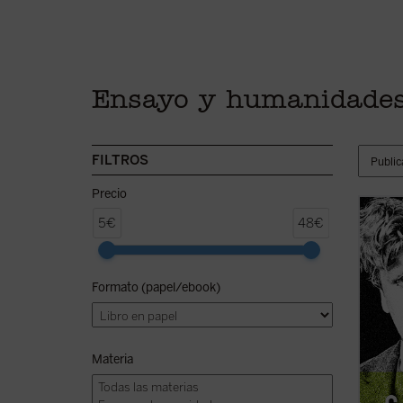
Ensayo y humanidade
FILTROS
Precio
Edició
5€
48€
Cheste
«Pearc
Cheste
Formato (papel/ebook)
Leer
G
inocen
salvo 
Materia