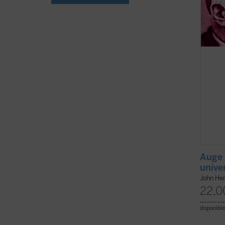
olvide 
ficha)
Auge 
unive
John He
22,0
disponible