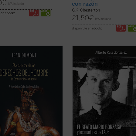
0
€
con razón
IVA incluido
G.K. Chesterton
 en ebook:
21,50
€
IVA incluido
disponible en ebook:
0 comenzó un espectáculo insólito
Mario Borzaga, natural de Trento, h
l mundo: por primera vez en la
llegado a Laos en 1957, recién ord
ia, un emperador paraliza la
sacerdote. Fue martirizado poco
ión de su imperio para suscitar un
después, en 1960, a sus 27 años. Es
: ¿es conforme a la justicia la
un precioso diario que da voz a su
ación y conversión de los indios del
vocación de misionero oblato, que
...
(ver ficha)
ilumina la ...
(ver ficha)