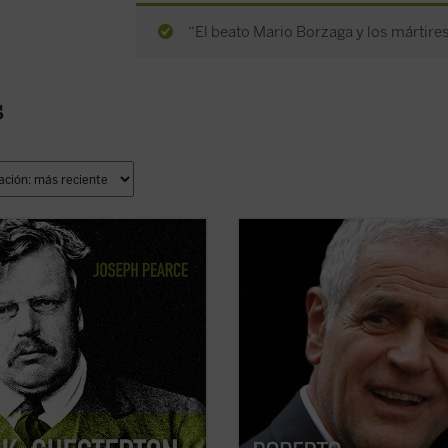
“El beato Mario Borzaga y los mártires
s
n 150 aniversario del nacimiento de
Este libro relata sesenta años de hi
rton.
de Italia, vividos y vistos a través de
e consigue que la vida de
ojos de un joven político extraordin
rton fluya con pulso de novela (...)
de la región de Lombardía. No es so
.K. Chesterton. Sabiduría e
historia de un individuo, sino tambi
cia
es altamente recomendable,
historia de un pueblo ...
(ver ficha)
que uno prefiera pasar ...
(ver ficha)