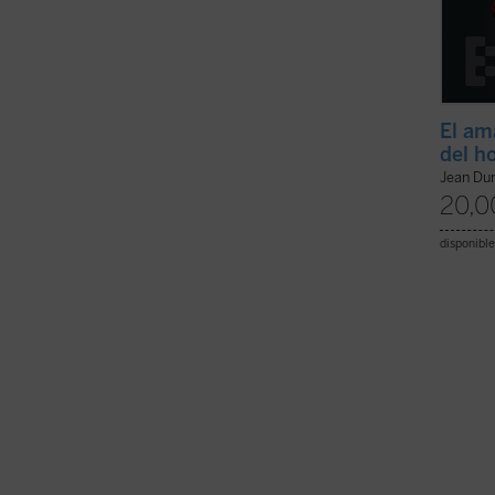
El am
del h
Jean Du
20,0
disponible