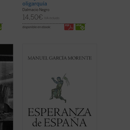
oligarquía
Dalmacio Negro
14,50
€
IVA incluido
disponible en ebook:
abía
Esperanza de España
reúne dos
enado
conferencias de Manuel García Morente
sobre filosofía de la historia de España,
cribió
representativas, por los acontecimientos
que las separan, del itinerario personal e
intelectual de su autor. La lectura de ...
(ver ficha)