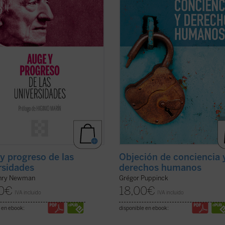
las raíces que la sustentan....
(ver
convicciones de algunas personas. 
libro ...
(ver ficha)
y progreso de las
Objeción de conciencia 
rsidades
derechos humanos
nry Newman
Grégor Puppinck
0
€
18,00
€
IVA incluido
IVA incluido
 en ebook:
disponible en ebook: