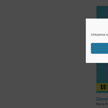
Alrede
enorme
hijos,
entien
motivo
acogid
Utilizamos c
ideas .
Géner
Marta R