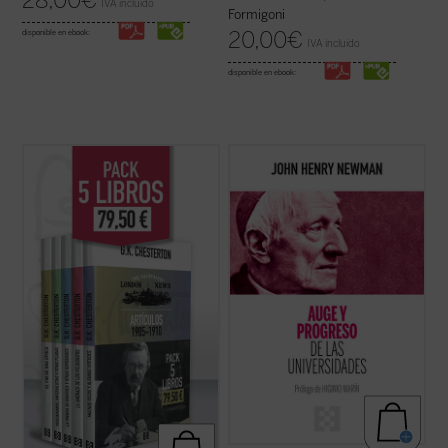
28,00
€
IVA incluido
Formigoni
20,00
€
disponible en ebook:
IVA incluido
disponible en ebook:
G.K. Chesterton fue uno de los escritores
Hábilmente escrito y muy diáfano, el libro
más importantes del siglo XX. Publicó una
presenta, acompañado de las notas de los
extensa colección de libros, ensayos y
editores, la propuesta de Newman como
artículos, poemas, obras de teatro, novelas
una invitación a la reflexión sobre el ser y
y cuentos que incluyen su famosa serie
misión de la universidad que no olvide las
sobre el padre Brown. Se consideraba, ...
raíces que la sustentan....
(ver ficha)
(ver ficha)