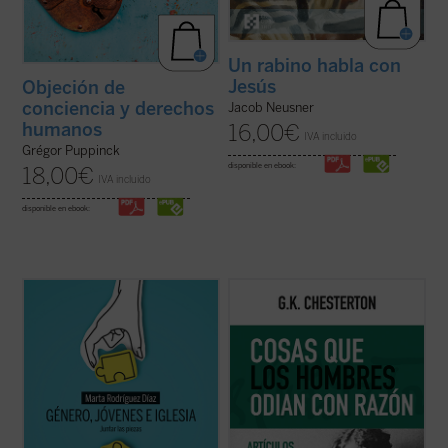
Un rabino habla con
Jesús
Objeción de
conciencia y derechos
Jacob Neusner
humanos
16,00
€
IVA incluido
Grégor Puppinck
disponible en ebook:
18,00
€
IVA incluido
disponible en ebook:
Alrededor del género se ha abierto una
Coincidiendo ahora con el 150 aniversario
enorme brecha que separa a padres e
del nacimiento de su autor, este sexto
hijos, nietos y abuelos. No hay quien se
volumen de esta serie contiene ensayos
entienda y se escuche. En las familias es
dedicados a la Navidad, la literatura, las
motivo de disputa, los hijos no se sienten
sufragistas, la prensa, otros temas
acogidos y los padres se frustran ante
habituales y nombres tan representativos
ideas ...
(ver ficha)
en el ...
(ver ficha)