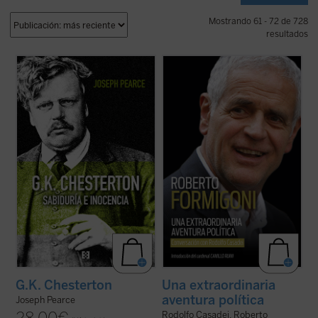
Mostrando 61 - 72 de 728
resultados
Edición 150 aniversario del nacimiento de
Este libro relata sesenta años de historia
Chesterton.
de Italia, vividos y vistos a través de los
«Pearce consigue que la vida de
ojos de un joven político extraordinario de
Chesterton fluya con pulso de novela (...)
la región de Lombardía. No es solo la
Leer
G.K. Chesterton. Sabiduría e inocencia
historia de un individuo, sino también la
es altamente recomendable, salvo que uno
historia de un pueblo ...
(ver ficha)
prefiera pasar ...
(ver ficha)
G.K. Chesterton
Una extraordinaria
aventura política
Joseph Pearce
Rodolfo Casadei, Roberto