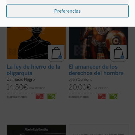
Preferencias
La ley de hierro de la
El amanecer de los
oligarquía
derechos del hombre
Dalmacio Negro
Jean Dumont
14,50
€
20,00
€
IVA incluido
IVA incluido
disponible en ebook:
disponible en ebook:
Mario Borzaga, natural de Trento, había
Esperanza de España
reúne dos
llegado a Laos en 1957, recién ordenado
conferencias de Manuel García Morente