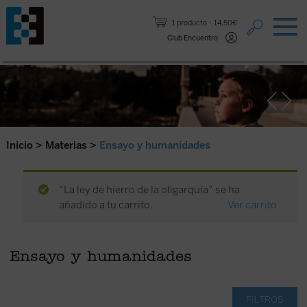
Saltar al contenido.
1 producto
14,50€
Club Encuentro
Inicio
>
Materias
>
Ensayo y humanidades
“La ley de hierro de la oligarquía” se ha
añadido a tu carrito.
Ver carrito
Ensayo y humanidades
FILTROS