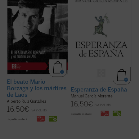
sacerdote. Fue martirizado poco después,
sobre filosofía de la historia de España,
en 1960, a sus 27 años. Escribió un
representativas, por los acontecimientos
precioso diario que da voz a su vocación de
que las separan, del itinerario personal e
misionero oblato, que ilumina la ...
(ver
intelectual de su autor. La lectura de ...
(ver
ficha)
ficha)
El beato Mario
Borzaga y los mártires
Esperanza de España
de Laos
Manuel García Morente
Alberto Ruiz González
16,50
€
IVA incluido
16,50
€
IVA incluido
disponible en ebook:
disponible en ebook: