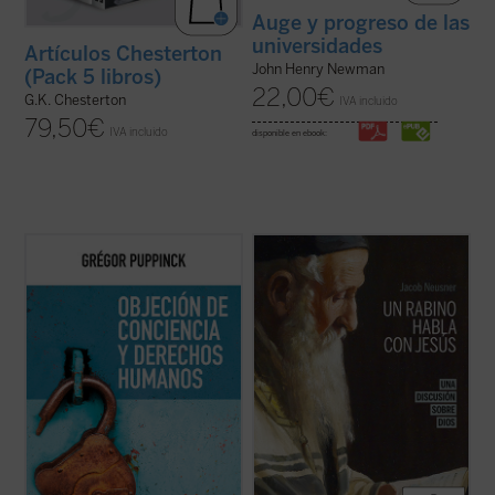
Auge y progreso de las
universidades
Artículos Chesterton
John Henry Newman
(Pack 5 libros)
22,00
€
G.K. Chesterton
IVA incluido
79,50
€
IVA incluido
disponible en ebook:
El derecho a la objeción de conciencia se
Imagínate transportado dos mil años atrás,
invoca cada vez más, ya se trate de la
a Galilea, justo en el momento en que Jesús
cláusula de conciencia de los médicos, de
pronuncia su Sermón de la Montaña.
la negativa a vacunarse o de cualquier otra
Después de escucharle, ¿abandonarías tus
práctica que choque contra las
convicciones religiosas y tu ideología para
convicciones de algunas personas. Este
seguirle, o te aferrarías a ...
(ver ficha)
libro ...
(ver ficha)