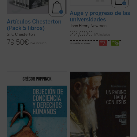
Auge y progreso de las
universidades
Artículos Chesterton
John Henry Newman
(Pack 5 libros)
22,00
€
G.K. Chesterton
IVA incluido
79,50
€
IVA incluido
disponible en ebook:
El derecho a la objeción de conciencia se
Imagínate transportado dos mil años atrás,
invoca cada vez más, ya se trate de la
a Galilea, justo en el momento en que Jesús
cláusula de conciencia de los médicos, de
pronuncia su Sermón de la Montaña.
la negativa a vacunarse o de cualquier otra
Después de escucharle, ¿abandonarías tus
práctica que choque contra las
convicciones religiosas y tu ideología para
convicciones de algunas personas. Este
seguirle, o te aferrarías a ...
(ver ficha)
libro ...
(ver ficha)