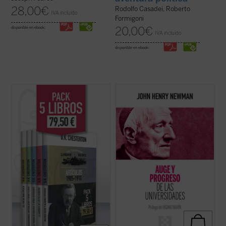
28,00
€
Rodolfo Casadei, Roberto
IVA incluido
Formigoni
20,00
€
disponible en ebook:
IVA incluido
disponible en ebook:
G.K. Chesterton fue uno de los escritores
Hábilmente escrito y muy diáfano, el libro
más importantes del siglo XX. Publicó una
presenta, acompañado de las notas de los
extensa colección de libros, ensayos y
editores, la propuesta de Newman como
artículos, poemas, obras de teatro, novelas
una invitación a la reflexión sobre el ser y
y cuentos que incluyen su famosa serie
misión de la universidad que no olvide las
sobre el padre Brown. Se consideraba, ...
raíces que la sustentan....
(ver ficha)
(ver ficha)