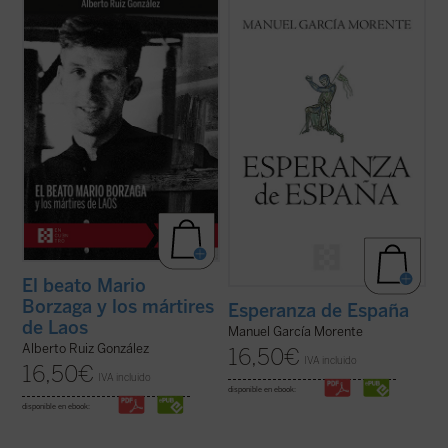
Mario Borzaga, natural de Trento, había
Esperanza de España
reúne dos
llegado a Laos en 1957, recién ordenado
conferencias de Manuel García Morente
sacerdote. Fue martirizado poco después,
sobre filosofía de la historia de España,
en 1960, a sus 27 años. Escribió un
representativas, por los acontecimientos
precioso diario que da voz a su vocación de
que las separan, del itinerario personal e
misionero oblato, que ilumina la ...
(ver
intelectual de su autor. La lectura de ...
(ver
ficha)
ficha)
El beato Mario
Borzaga y los mártires
Esperanza de España
de Laos
Manuel García Morente
Alberto Ruiz González
16,50
€
IVA incluido
16,50
€
IVA incluido
disponible en ebook:
disponible en ebook: