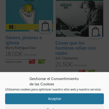
Género, jóvenes e
Iglesia
Cosas que los
hombres odian con
Marta Rodríguez Díaz
razón
18,00
€
IVA incluido
G.K. Chesterton
disponible en ebook:
21,50
€
IVA incluido
disponible en ebook:
Gestionar el Consentimiento
de las Cookies
Utilizamos cookies para optimizar nuestro sitio web y nuestro servicio.
Este ensayo, en el que se combina un
En 1550 comenzó un espectáculo insólito
interesante recorrido de la historia de la
para el mundo: por primera vez en la
Aceptar
política occidental con una aguda
historia, un emperador paraliza la
interpretación de la realidad actual, nos
expansión de su imperio para suscitar un
ayuda a recuperar un modo realista de ver
debate: ¿es conforme a la justicia la