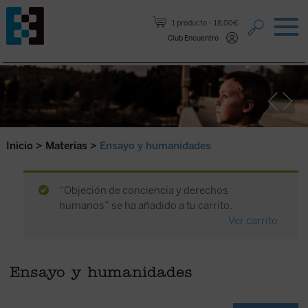
Saltar al contenido.
1 producto
18,00€
Club Encuentro
Inicio
>
Materias
>
Ensayo y humanidades
“Objeción de conciencia y derechos
humanos” se ha añadido a tu carrito.
Ver carrito
Ensayo y humanidades