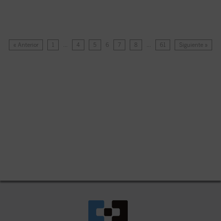
« Anterior
1
…
4
5
6
7
8
…
61
Siguiente »