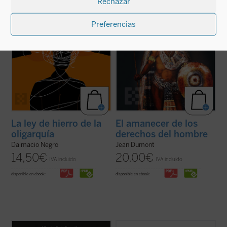
Rechazar
el fenómeno político, muy pegado a los
civilización y conversión de los indios del
hechos ...
(ver ficha)
Nuevo ...
(ver ficha)
Preferencias
La ley de hierro de la
El amanecer de los
oligarquía
derechos del hombre
Dalmacio Negro
Jean Dumont
14,50
€
20,00
€
IVA incluido
IVA incluido
disponible en ebook:
disponible en ebook: