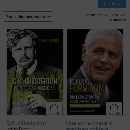
FILTROS
Mostrando 61 - 72 de 728
resultados
Edición 150 aniversario del nacimiento de
Este libro relata sesenta años de historia
Chesterton.
de Italia, vividos y vistos a través de los
«Pearce consigue que la vida de
ojos de un joven político extraordinario de
Chesterton fluya con pulso de novela (...)
la región de Lombardía. No es solo la
Leer
G.K. Chesterton. Sabiduría e inocencia
historia de un individuo, sino también la
es altamente recomendable, salvo que uno
historia de un pueblo ...
(ver ficha)
prefiera pasar ...
(ver ficha)
G.K. Chesterton
Una extraordinaria
aventura política
Joseph Pearce