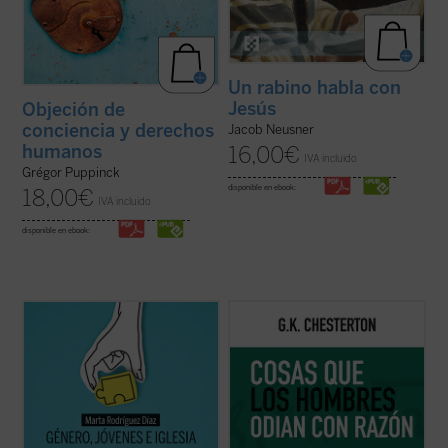
Un rabino habla con
Jesús
Objeción de
conciencia y derechos
Jacob Neusner
humanos
16,00
€
IVA incluido
Grégor Puppinck
disponible en ebook:
18,00
€
IVA incluido
disponible en ebook:
Alrededor del género se ha abierto una
Coincidiendo ahora con el 150 aniversario
enorme brecha que separa a padres e
del nacimiento de su autor, este sexto
hijos, nietos y abuelos. No hay quien se
volumen de esta serie contiene ensayos
entienda y se escuche. En las familias es
dedicados a la Navidad, la literatura, las
motivo de disputa, los hijos no se sienten
sufragistas, la prensa, otros temas
acogidos y los padres se frustran ante
habituales y nombres tan representativos
ideas ...
(ver ficha)
en el ...
(ver ficha)