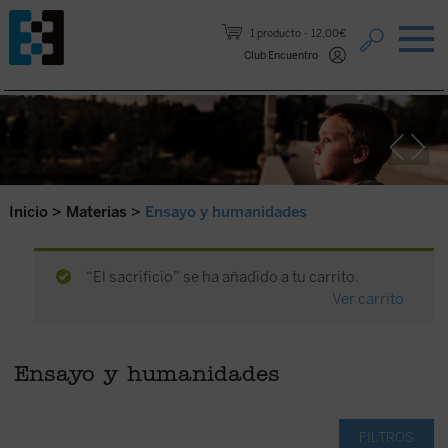
Saltar al contenido.
1 producto
12,00€
Club Encuentro
Inicio
>
Materias
>
Ensayo y humanidades
“El sacrificio” se ha añadido a tu carrito.
Ver carrito
Ensayo y humanidades
FILTROS