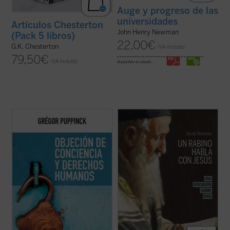
Auge y progreso de las
universidades
Artículos Chesterton
John Henry Newman
(Pack 5 libros)
22,00
€
G.K. Chesterton
IVA incluido
79,50
€
IVA incluido
disponible en ebook:
El derecho a la objeción de conciencia se
Imagínate transportado dos mil años atrás,
invoca cada vez más, ya se trate de la
a Galilea, justo en el momento en que Jesús
cláusula de conciencia de los médicos, de
pronuncia su Sermón de la Montaña.
la negativa a vacunarse o de cualquier otra
Después de escucharle, ¿abandonarías tus
práctica que choque contra las
convicciones religiosas y tu ideología para
convicciones de algunas personas. Este
seguirle, o te aferrarías a ...
(ver ficha)
libro ...
(ver ficha)