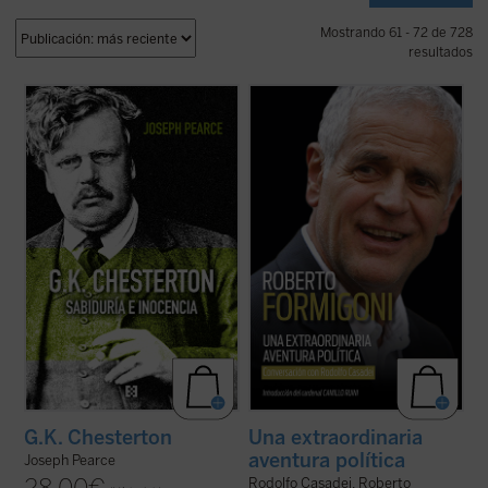
Mostrando 61 - 72 de 728
resultados
Edición 150 aniversario del nacimiento de
Este libro relata sesenta años de historia
Chesterton.
de Italia, vividos y vistos a través de los
«Pearce consigue que la vida de
ojos de un joven político extraordinario de
Chesterton fluya con pulso de novela (...)
la región de Lombardía. No es solo la
Leer
G.K. Chesterton. Sabiduría e inocencia
historia de un individuo, sino también la
es altamente recomendable, salvo que uno
historia de un pueblo ...
(ver ficha)
prefiera pasar ...
(ver ficha)
G.K. Chesterton
Una extraordinaria
aventura política
Joseph Pearce
Rodolfo Casadei, Roberto