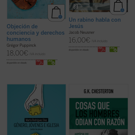
Un rabino habla con
Jesús
Objeción de
conciencia y derechos
Jacob Neusner
humanos
16,00
€
IVA incluido
Grégor Puppinck
disponible en ebook:
18,00
€
IVA incluido
disponible en ebook:
Alrededor del género se ha abierto una
Coincidiendo ahora con el 150 aniversario
enorme brecha que separa a padres e
del nacimiento de su autor, este sexto
hijos, nietos y abuelos. No hay quien se
volumen de esta serie contiene ensayos
entienda y se escuche. En las familias es
dedicados a la Navidad, la literatura, las
motivo de disputa, los hijos no se sienten
sufragistas, la prensa, otros temas
acogidos y los padres se frustran ante
habituales y nombres tan representativos
ideas ...
(ver ficha)
en el ...
(ver ficha)