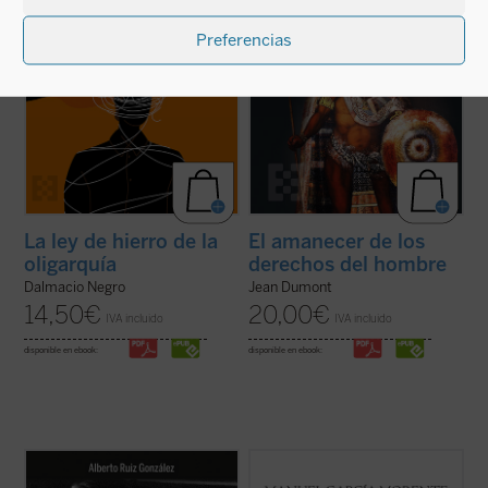
Preferencias
La ley de hierro de la
El amanecer de los
oligarquía
derechos del hombre
Dalmacio Negro
Jean Dumont
14,50
€
20,00
€
IVA incluido
IVA incluido
disponible en ebook:
disponible en ebook:
Mario Borzaga, natural de Trento, había
Esperanza de España
reúne dos
llegado a Laos en 1957, recién ordenado
conferencias de Manuel García Morente