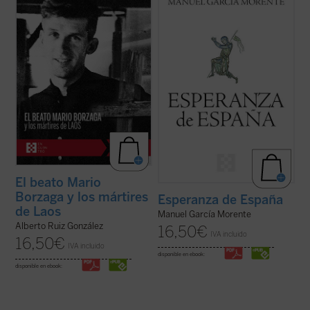
sacerdote. Fue martirizado poco después,
sobre filosofía de la historia de España,
en 1960, a sus 27 años. Escribió un
representativas, por los acontecimientos
precioso diario que da voz a su vocación de
que las separan, del itinerario personal e
misionero oblato, que ilumina la ...
(ver
intelectual de su autor. La lectura de ...
(ver
ficha)
ficha)
El beato Mario
Borzaga y los mártires
Esperanza de España
de Laos
Manuel García Morente
Alberto Ruiz González
16,50
€
IVA incluido
16,50
€
IVA incluido
disponible en ebook:
disponible en ebook: