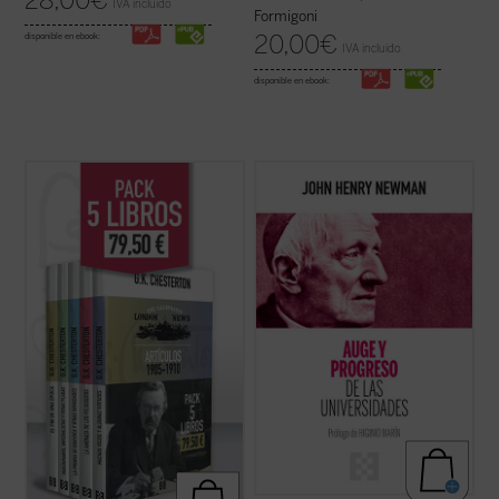
28,00
€
IVA incluido
Formigoni
20,00
€
disponible en ebook:
IVA incluido
disponible en ebook:
G.K. Chesterton fue uno de los escritores
Hábilmente escrito y muy diáfano, el libro
más importantes del siglo XX. Publicó una
presenta, acompañado de las notas de los
extensa colección de libros, ensayos y
editores, la propuesta de Newman como
artículos, poemas, obras de teatro, novelas
una invitación a la reflexión sobre el ser y
y cuentos que incluyen su famosa serie
misión de la universidad que no olvide las
sobre el padre Brown. Se consideraba, ...
raíces que la sustentan....
(ver ficha)
(ver ficha)