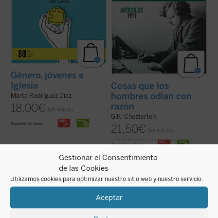
Género, jóvenes e
Iglesia
Cosas que los
hombres odian con
Marta Rodríguez Díaz
razón
18,00
€
IVA incluido
G.K. Chesterton
disponible en ebook:
21,50
€
IVA incluido
disponible en ebook:
Gestionar el Consentimiento
de las Cookies
Utilizamos cookies para optimizar nuestro sitio web y nuestro servicio.
Este ensayo, en el que se combina un
En 1550 comenzó un espectáculo insólito
interesante recorrido de la historia de la
para el mundo: por primera vez en la
Aceptar
política occidental con una aguda
historia, un emperador paraliza la
interpretación de la realidad actual, nos
expansión de su imperio para suscitar un
ayuda a recuperar un modo realista de ver
debate: ¿es conforme a la justicia la