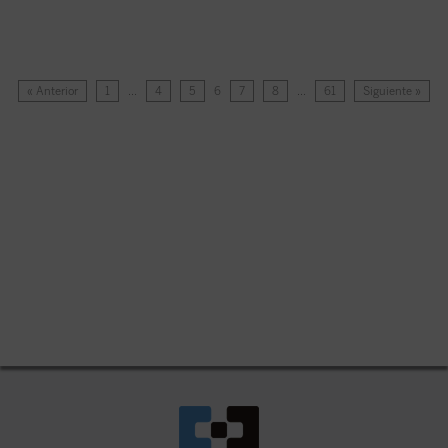
« Anterior
1
…
4
5
6
7
8
…
61
Siguiente »