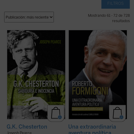
FILTROS
Mostrando 61 - 72 de 728
resultados
Edición 150 aniversario del nacimiento de
Este libro relata sesenta años de historia
Chesterton.
de Italia, vividos y vistos a través de los
«Pearce consigue que la vida de
ojos de un joven político extraordinario de
Chesterton fluya con pulso de novela (...)
la región de Lombardía. No es solo la
Leer
G.K. Chesterton. Sabiduría e inocencia
historia de un individuo, sino también la
es altamente recomendable, salvo que uno
historia de un pueblo ...
(ver ficha)
prefiera pasar ...
(ver ficha)
G.K. Chesterton
Una extraordinaria
aventura política
Joseph Pearce