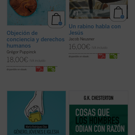
Un rabino habla con
Jesús
Objeción de
conciencia y derechos
Jacob Neusner
humanos
16,00
€
IVA incluido
Grégor Puppinck
disponible en ebook:
18,00
€
IVA incluido
disponible en ebook:
Alrededor del género se ha abierto una
Coincidiendo ahora con el 150 aniversario
enorme brecha que separa a padres e
del nacimiento de su autor, este sexto
hijos, nietos y abuelos. No hay quien se
volumen de esta serie contiene ensayos
entienda y se escuche. En las familias es
dedicados a la Navidad, la literatura, las
motivo de disputa, los hijos no se sienten
sufragistas, la prensa, otros temas
acogidos y los padres se frustran ante
habituales y nombres tan representativos
ideas ...
(ver ficha)
en el ...
(ver ficha)