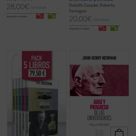
28,00
€
Rodolfo Casadei, Roberto
IVA incluido
Formigoni
20,00
€
disponible en ebook:
IVA incluido
disponible en ebook:
G.K. Chesterton fue uno de los escritores
Hábilmente escrito y muy diáfano, el libro
más importantes del siglo XX. Publicó una
presenta, acompañado de las notas de los
extensa colección de libros, ensayos y
editores, la propuesta de Newman como
artículos, poemas, obras de teatro, novelas
una invitación a la reflexión sobre el ser y
y cuentos que incluyen su famosa serie
misión de la universidad que no olvide las
sobre el padre Brown. Se consideraba, ...
raíces que la sustentan....
(ver ficha)
(ver ficha)