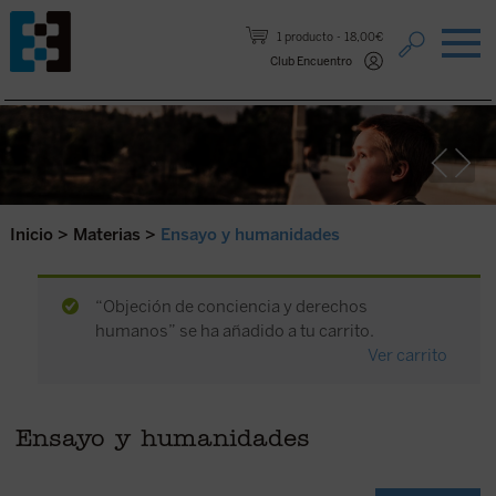
Saltar al contenido.
1 producto
18,00€
Club Encuentro
Inicio
>
Materias
>
Ensayo y humanidades
“Objeción de conciencia y derechos
humanos” se ha añadido a tu carrito.
Ver carrito
Ensayo y humanidades