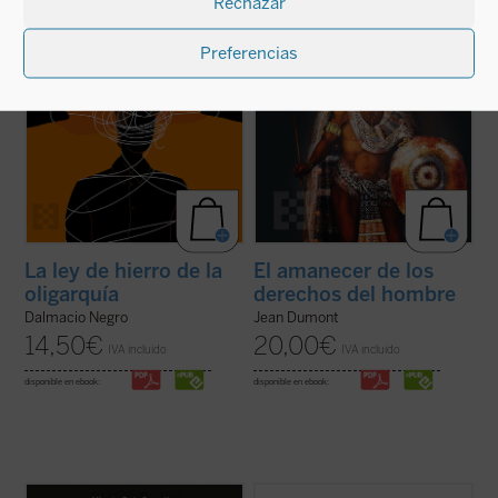
Rechazar
el fenómeno político, muy pegado a los
civilización y conversión de los indios del
hechos ...
(ver ficha)
Nuevo ...
(ver ficha)
Preferencias
La ley de hierro de la
El amanecer de los
oligarquía
derechos del hombre
Dalmacio Negro
Jean Dumont
14,50
€
20,00
€
IVA incluido
IVA incluido
disponible en ebook:
disponible en ebook: