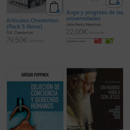
Auge y progreso de las
universidades
Artículos Chesterton
John Henry Newman
(Pack 5 libros)
22,00
€
G.K. Chesterton
IVA incluido
79,50
€
IVA incluido
disponible en ebook:
El derecho a la objeción de conciencia se
Imagínate transportado dos mil años atrás,
invoca cada vez más, ya se trate de la
a Galilea, justo en el momento en que Jesús
cláusula de conciencia de los médicos, de
pronuncia su Sermón de la Montaña.
la negativa a vacunarse o de cualquier otra
Después de escucharle, ¿abandonarías tus
práctica que choque contra las
convicciones religiosas y tu ideología para
convicciones de algunas personas. Este
seguirle, o te aferrarías a ...
(ver ficha)
libro ...
(ver ficha)