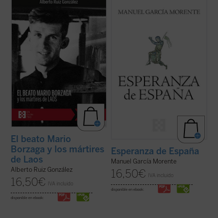
Mario Borzaga, natural de Trento, había
Esperanza de España
reúne dos
llegado a Laos en 1957, recién ordenado
conferencias de Manuel García Morente
sacerdote. Fue martirizado poco después,
sobre filosofía de la historia de España,
en 1960, a sus 27 años. Escribió un
representativas, por los acontecimientos
precioso diario que da voz a su vocación de
que las separan, del itinerario personal e
misionero oblato, que ilumina la ...
(ver
intelectual de su autor. La lectura de ...
(ver
ficha)
ficha)
El beato Mario
Borzaga y los mártires
Esperanza de España
de Laos
Manuel García Morente
Alberto Ruiz González
16,50
€
IVA incluido
16,50
€
IVA incluido
disponible en ebook:
disponible en ebook: