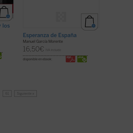
 los
Esperanza de España
Manuel García Morente
16,50
€
IVA incluido
disponible en ebook:
…
61
Siguiente »