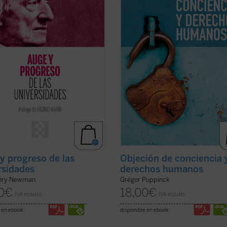
las raíces que la sustentan....
(ver
convicciones de algunas personas. 
libro ...
(ver ficha)
y progreso de las
Objeción de conciencia 
rsidades
derechos humanos
nry Newman
Grégor Puppinck
0
€
18,00
€
IVA incluido
IVA incluido
 en ebook:
disponible en ebook: