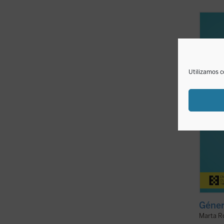
Alrede
enorme
hijos,
entien
motivo
acogid
Utilizamos c
ideas .
Géner
Marta R