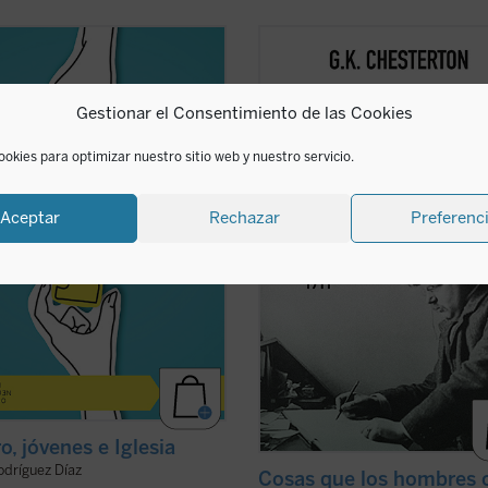
dor del género se ha abierto una
Coincidiendo ahora con el 150
 brecha que separa a padres e
aniversario del nacimiento de su au
 nietos y abuelos. No hay quien se
este sexto volumen de esta serie
Gestionar el Consentimiento de las Cookies
da y se escuche. En las familias es
contiene ensayos dedicados a la Na
 de disputa, los hijos no se sienten
la literatura, las sufragistas, la pre
os y los padres se frustran ante
otros temas habituales y nombres 
ookies para optimizar nuestro sitio web y nuestro servicio.
..
(ver ficha)
representativos en el ...
(ver ficha)
Aceptar
Rechazar
Preferenc
o, jóvenes e Iglesia
odríguez Díaz
Cosas que los hombres 