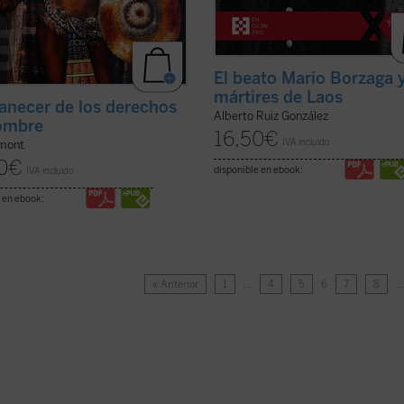
El beato Mario Borzaga y
mártires de Laos
anecer de los derechos
Alberto Ruiz González
ombre
16,50
€
IVA incluido
mont
0
€
disponible en ebook:
IVA incluido
 en ebook:
« Anterior
1
…
4
5
6
7
8