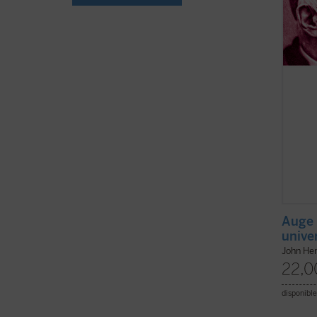
olvide 
ficha)
Auge 
unive
John He
22,0
disponible