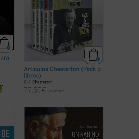
tura
Artículos Chesterton (Pack 5
libros)
G.K. Chesterton
79,50
€
IVA incluido
cia se
Imagínate transportado dos mil años
 la
atrás, a Galilea, justo en el momento en
os, de
que Jesús pronuncia su Sermón de la
ier
Montaña. Después de escucharle,
¿abandonarías tus convicciones