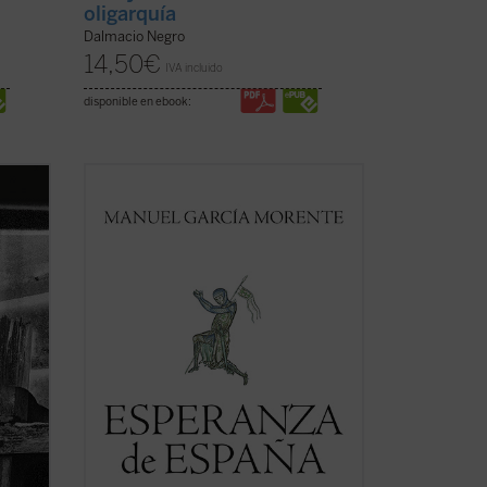
oligarquía
Dalmacio Negro
14,50
€
IVA incluido
disponible en ebook:
abía
Esperanza de España
reúne dos
enado
conferencias de Manuel García Morente
sobre filosofía de la historia de España,
cribió
representativas, por los acontecimientos
que las separan, del itinerario personal e
intelectual de su autor. La lectura de ...
(ver ficha)