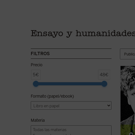
Ensayo y humanidade
FILTROS
Precio
Edició
5€
48€
Cheste
«Pearc
Cheste
Formato (papel/ebook)
Leer
G
inocen
salvo 
Materia