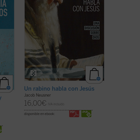
Este
religiosas y tu ideología para seguirle, o
te aferrarías a ...
(ver ficha)
Un rabino habla con Jesús
Jacob Neusner
y
16,00
€
IVA incluido
disponible en ebook: