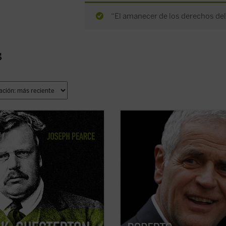
“El amanecer de los derechos del
s
n 150 aniversario del nacimiento de
Este libro relata sesenta años de hi
rton.
de Italia, vividos y vistos a través de
e consigue que la vida de
ojos de un joven político extraordin
rton fluya con pulso de novela (...)
de la región de Lombardía. No es so
.K. Chesterton. Sabiduría e
historia de un individuo, sino tambi
cia
es altamente recomendable,
historia de un pueblo ...
(ver ficha)
que uno prefiera pasar ...
(ver ficha)