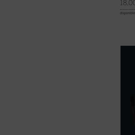
18,0
disponible
En 155
para e
histor
expans
debate
civiliz
Nuevo 