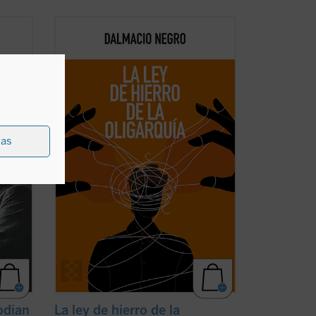
Este ensayo, en el que se combina un
tor,
interesante recorrido de la historia de la
política occidental con una aguda
vidad,
interpretación de la realidad actual, nos
nsa,
ayuda a recuperar un modo realista de
tan
ver el fenómeno político, muy pegado a
los hechos ...
(ver ficha)
ias
odian
La ley de hierro de la