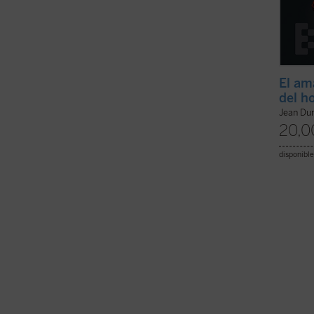
El am
del h
Jean Du
20,0
disponible