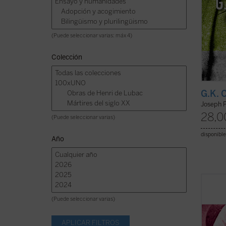
(Puede seleccionar varias: máx 4)
Colección
G.K. 
Joseph 
28,0
(Puede seleccionar varias)
disponible
Año
Hábilm
presen
(Puede seleccionar varias)
los ed
como u
el ser