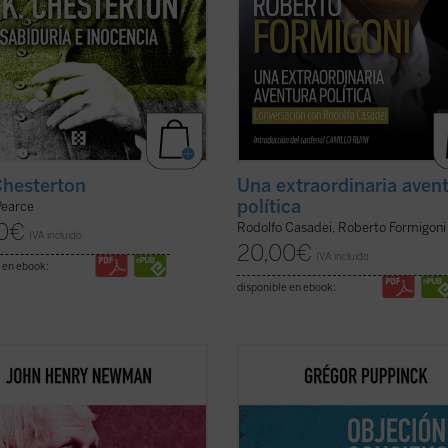
Chesterton
Una extraordinaria aven
política
Pearce
0
€
Rodolfo Casadei, Roberto Formigoni
IVA incluido
20,00
€
IVA incluido
 en ebook:
disponible en ebook:
ente escrito y muy diáfano, el libro
El derecho a la objeción de concien
ta, acompañado de las notas de
invoca cada vez más, ya se trate de
itores, la propuesta de Newman
cláusula de conciencia de los médic
na invitación a la reflexión sobre
la negativa a vacunarse o de cualqu
 y misión de la universidad que no
otra práctica que choque contra las