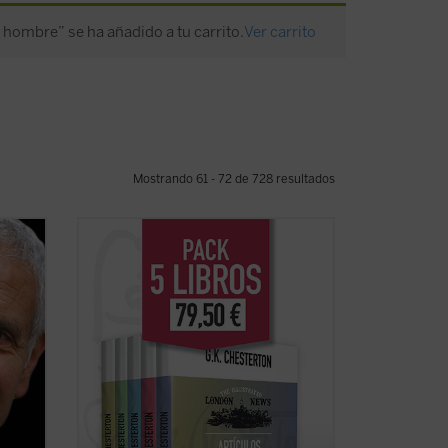
 hombre” se ha añadido a tu carrito.
Ver carrito
Mostrando 61 - 72 de 728 resultados
storia
G.K. Chesterton fue uno de los escritores
 los
más importantes del siglo XX. Publicó
ario
una extensa colección de libros, ensayos
lo la
y artículos, poemas, obras de teatro,
én la
novelas y cuentos que incluyen su
famosa serie sobre el padre Brown. Se
consideraba, ...
(ver ficha)