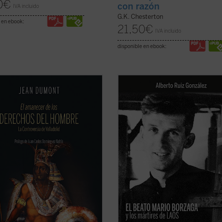
0
€
con razón
IVA incluido
G.K. Chesterton
 en ebook:
21,50
€
IVA incluido
disponible en ebook:
0 comenzó un espectáculo insólito
Mario Borzaga, natural de Trento, h
l mundo: por primera vez en la
llegado a Laos en 1957, recién ord
ia, un emperador paraliza la
sacerdote. Fue martirizado poco
ión de su imperio para suscitar un
después, en 1960, a sus 27 años. Es
: ¿es conforme a la justicia la
un precioso diario que da voz a su
ación y conversión de los indios del
vocación de misionero oblato, que
...
(ver ficha)
ilumina la ...
(ver ficha)