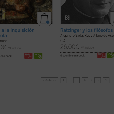
 a la Inquisición
Ratzinger y los filósofos
ola
Alejandro Sada, Rudy Albino de Ass
(...)
mont
26,00
€
0
€
IVA incluido
IVA incluido
disponible en ebook:
 en ebook:
« Anterior
1
…
5
6
7
8
9