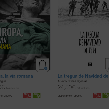
iete idiomas, ha sido ampliada y ...
regimentales de uno y otro bando q
icha)
sin censura, aunque ...
(ver ficha)
a, la vía romana
La tregua de Navidad de
ague
Álvaro Núñez Iglesias
0
€
24,50
€
IVA incluido
IVA incluido
 en ebook:
disponible en ebook: