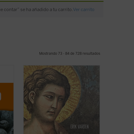
ue contar” se ha añadido a tu carrito.
Ver carrito
Mostrando 73 - 84 de 728 resultados
do de
Erik Varden muestra —en un texto
el
enriquecido con una amplia gama de
xto
referencias a las escrituras, la literatura,
la música, la pintura y la escultura— que
o no
la castidad, la dirección única de los
ología
sentidos, es una cualidad atractiva y ...
(ver ficha)