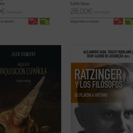
ínz
Edith Stein
0
€
28,00
€
IVA incluido
IVA incluido
 en ebook:
disponible en ebook:
nando la Inquisición se condensa
La conversación y el diálogo con fil
urantismo y la crueldad mayores
clásicos y contemporáneos es una 
edan concebirse. Jean Dumont, el
características más sobresalientes 
ispanista, se propone en
Juicio a la
pensamiento del papa teólogo. Un
ición española
dar una oportunidad
compilación de los interlocutores 
ensa a la acusada. El resultado ...
relevantes y una visión de conjunto d
icha)
(ver ficha)