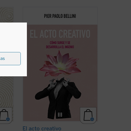
 obra
Acompaña al profesor Pier Paolo Bellini
en este recorrido fascinante a través de
los aspectos psicológicos, históricos,
artísticos, sociológicos y filosóficos de la
o, etc.
creatividad. ¿En qué consiste lo creativo?
(ver
¿Qué fomenta la creatividad? ...
(ver
ficha)
ias
El acto creativo