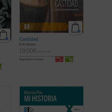
Castidad
Erik Varden
19,00
€
IVA incluido
disponible en ebook:
ria de
«Es algo extraño hablar de 'mi historia'
chas
puesto que lo único interesante en ella, lo
y
único que la salva de ser una historia
ntos
aburrida y plana es lo que Cristo ha
hecho en mi vida. Por lo tanto, es más