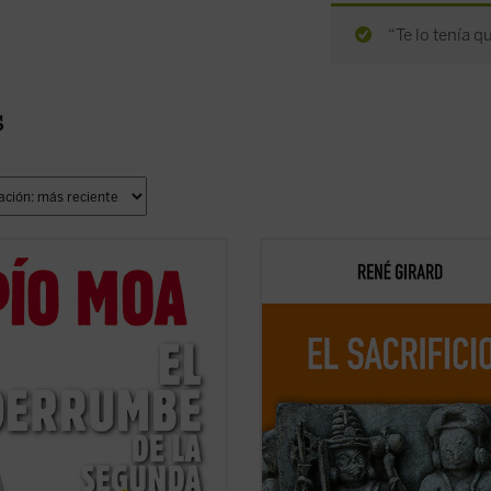
“Te lo tenía q
s
 la Guerra Civil española por una
Esta nueva edición, publicada a mo
a fascista a la que se vio obligada
conmemoración por el centenario d
tir la izquierda, o por un peligro
nacimiento del autor, rescata un te
cionario que la derecha hubo de
definitivo como piedra angular del
r? ¿Quién comenzó la guerra?
edificio girardiano, pues el sacrifici
apel tuvo en ello la revuelta de ...
es un tema cualquiera de la antrop
icha)
o de la ...
(ver ficha)