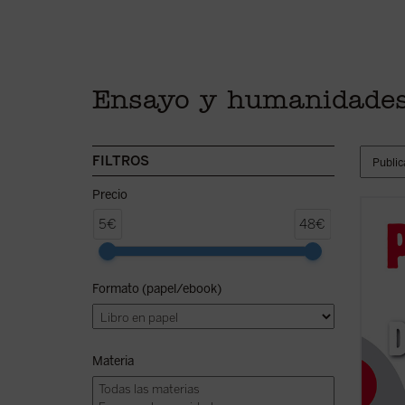
Ensayo y humanidade
FILTROS
Precio
¿Llegó
5€
48€
amenaz
a resis
revolu
Formato (papel/ebook)
repele
¿Qué p
(ver f
Materia