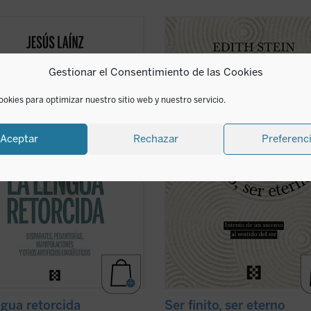
í un inagotable suministro de
Ser finito, ser eterno
es la principal
ncias en el uso cotidiano de la
filosófica de Stein, un diálogo entre
 española, sabrosos episodios de
Edmund Husserl y santo Tomás de
Gestionar el Consentimiento de las Cookies
toria, manipulaciones de los
Aquino que se extiende a Platón,
ables separatistas, ridiculeces de
Aristóteles, san Agustín, Duns Escot
cos y otros pedantes... Y lo más
Este ensayo lleva la impronta del ...
ookies para optimizar nuestro sitio web y nuestro servicio.
...
(ver ficha)
ficha)
Aceptar
Rechazar
Preferenc
ngua retorcida
Ser finito, ser eterno