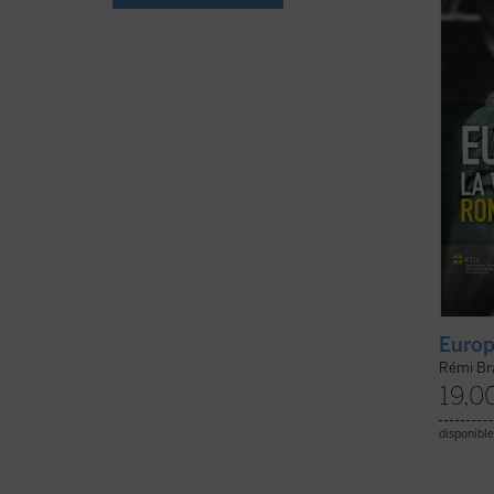
diecis
(ver f
Europ
Rémi Br
19,0
disponible