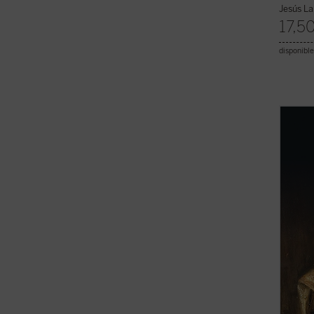
Jesús La
17,5
disponible
Mencio
el osc
que pu
gran h
Inquis
de def
(ver f