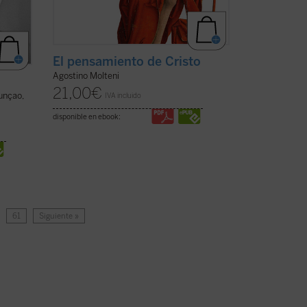
El pensamiento de Cristo
Agostino Molteni
21,00
€
unçao,
IVA incluido
disponible en ebook:
…
61
Siguiente »