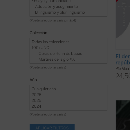
(Puede seleccionar varias: máx 4)
Colección
El de
repúbl
(Puede seleccionar varias)
Pío Moa
24,5
Año
Rémi B
cuesti
(Puede seleccionar varias)
la «ví
Esta n
roman