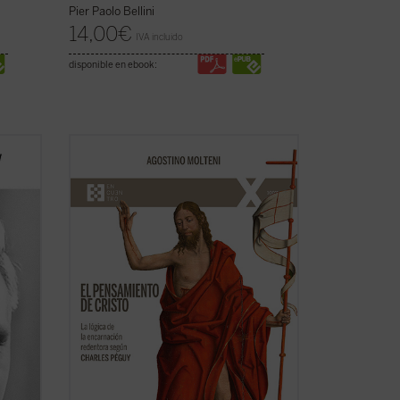
Pier Paolo Bellini
14,00
€
IVA incluido
disponible en ebook:
ósofos
Hasta ahora los apreciables estudios
de las
sobre la «teología» de Charles Péguy se
en el
han centrado solamente en algunos
a
aspectos específicos de la reflexión
más
cristiana, pero no han indagado sobre
e ...
cómo el escritor supo reconocer el
pensamiento de ...
(ver ficha)