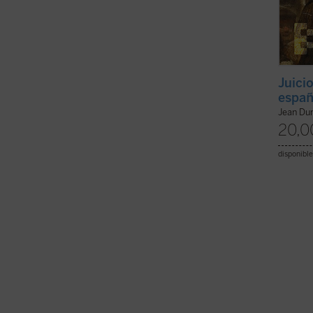
Juicio
españ
Jean Du
20,0
disponible