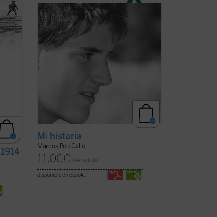
ue,
bien la historia de lo que Cristo ha hecho
...
(ver ficha)
Mi historia
Marcos Pou Gallo
 1914
11,00
€
IVA incluido
disponible en ebook: