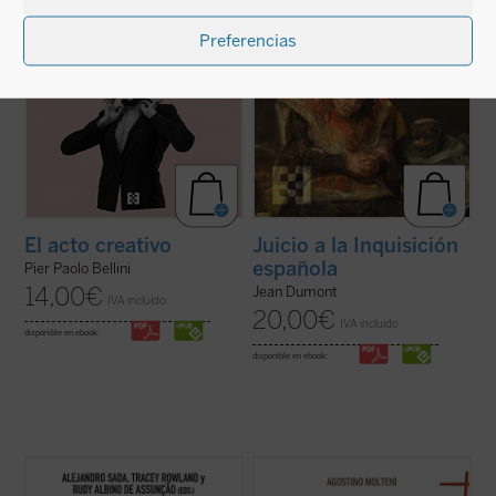
Preferencias
Juicio a la Inquisición
El acto creativo
española
Pier Paolo Bellini
14,00
€
Jean Dumont
IVA incluido
20,00
€
IVA incluido
disponible en ebook:
disponible en ebook:
La conversación y el diálogo con filósofos
Hasta ahora los apreciables estudios
clásicos y contemporáneos es una de las
sobre la «teología» de Charles Péguy se