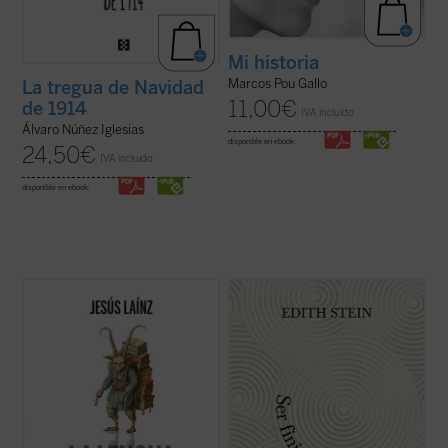
Mi historia
Marcos Pou Gallo
La tregua de Navidad
11,00
€
de 1914
IVA incluido
Álvaro Núñez Iglesias
disponible en ebook:
24,50
€
IVA incluido
disponible en ebook:
He aquí un inagotable suministro de
Ser finito, ser eterno
es la principal obra
ocurrencias en el uso cotidiano de la lengua
filosófica de Stein, un diálogo entre Edmund
española, sabrosos episodios de su
Husserl y santo Tomás de Aquino que se
historia, manipulaciones de los incansables
extiende a Platón, Aristóteles, san Agustín,
separatistas, ridiculeces de políticos y
Duns Escoto, etc. Este ensayo lleva la
otros pedantes... Y lo más grave: ...
(ver
impronta del ...
(ver ficha)
ficha)