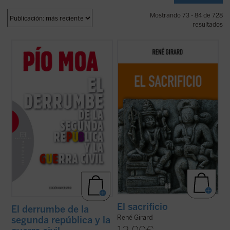
Mostrando 73 - 84 de 728
resultados
¿Llegó la Guerra Civil española por una
Esta nueva edición, publicada a modo de
amenaza fascista a la que se vio obligada a
conmemoración por el centenario del
resistir la izquierda, o por un peligro
nacimiento del autor, rescata un texto
revolucionario que la derecha hubo de
definitivo como piedra angular del edificio
repeler? ¿Quién comenzó la guerra? ¿Qué
girardiano, pues el sacrificio no es un tema
papel tuvo en ello la revuelta de ...
(ver
cualquiera de la antropología o de la ...
(ver
ficha)
ficha)
El sacrificio
El derrumbe de la
René Girard
segunda república y la