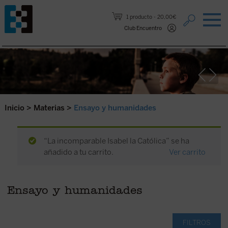
Saltar al contenido.
1 producto
20,00€
Club Encuentro
Inicio
>
Materias
>
Ensayo y humanidades
“La incomparable Isabel la Católica” se ha
añadido a tu carrito.
Ver carrito
Ensayo y humanidades
FILTROS