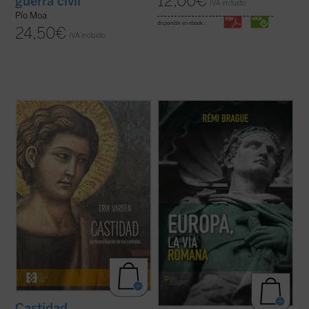
12,00
€
guerra civil
IVA incluido
Pío Moa
disponible en ebook:
24,50
€
IVA incluido
Erik Varden muestra —en un texto
Rémi Brague aborda de nuevo la cuestión
enriquecido con una amplia gama de
de la identidad, centrándose en la «vía
referencias a las escrituras, la literatura, la
romana», la latinidad de Europa. Esta nueva
música, la pintura y la escultura— que la
edición de
Europa, la vía romana
, un clásico
castidad, la dirección única de los sentidos,
del autor publicado en diecisiete idiomas,
es una cualidad atractiva y ...
(ver ficha)
ha sido ampliada y ...
(ver ficha)
Castidad