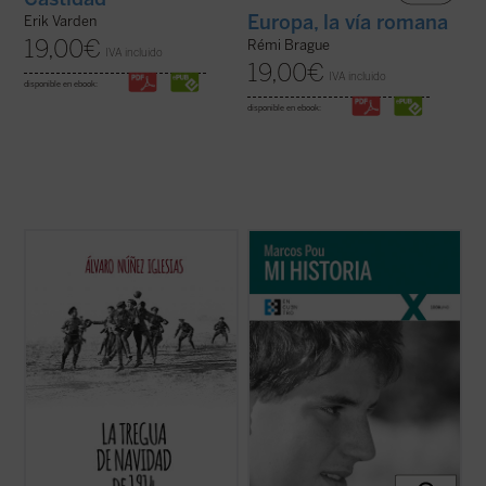
Europa, la vía romana
Erik Varden
19,00
€
Rémi Brague
IVA incluido
19,00
€
IVA incluido
disponible en ebook:
disponible en ebook:
La Tregua de 1914 es una gran historia de
«Es algo extraño hablar de 'mi historia'
la Navidad que se compone de muchas
puesto que lo único interesante en ella, lo
pequeñas historias de fraternidad y buena
único que la salva de ser una historia
voluntad. Cientos de fragmentos de diarios
aburrida y plana es lo que Cristo ha hecho
de guerra e historias regimentales de uno y
en mi vida. Por lo tanto, es más bien la
otro bando que, sin censura, aunque ...
(ver
historia de lo que Cristo ha hecho ...
(ver
ficha)
ficha)