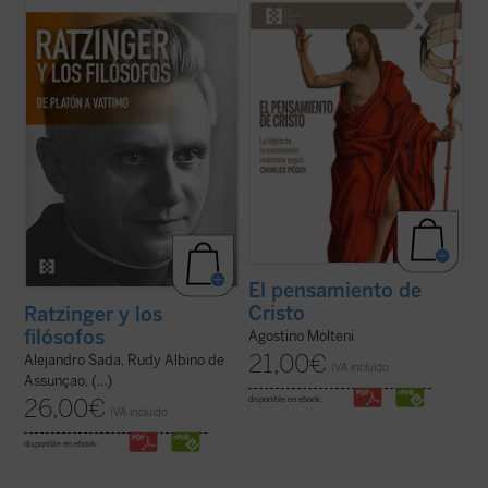
características más sobresalientes en el
han centrado solamente en algunos
pensamiento del papa teólogo. Una
aspectos específicos de la reflexión
compilación de los interlocutores más
cristiana, pero no han indagado sobre
relevantes y una visión de conjunto de ...
cómo el escritor supo reconocer el
(ver ficha)
pensamiento de ...
(ver ficha)
El pensamiento de
Cristo
Ratzinger y los
filósofos
Agostino Molteni
21,00
€
Alejandro Sada, Rudy Albino de
IVA incluido
Assunçao, (...)
26,00
€
disponible en ebook:
IVA incluido
disponible en ebook: