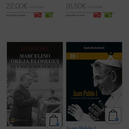
22,00
€
16,50
€
IVA incluido
IVA incluido
disponible en ebook:
disponible en ebook:
«Siempre quise saber más sobre la vida de
El 4 de septiembre de 2022 fue beatificado
mi padre, a quien no conocí, ya que fue
el Siervo de Dios Albino Luciani, quien fue
asesinado en Mondragón el 5 de octubre de
papa con el nombre de Juan Pablo I, con
1934 estando mi madre embarazada de su
uno de los pontificados más breves de la
primer y único hijo; yo nací el 13 de febrero
historia. El autor, que ha tenido la gracia de
de 1935.
conocer personalmente al beato ...
(ver
Hace años ...
(ver ficha)
ficha)
Juan Pablo I