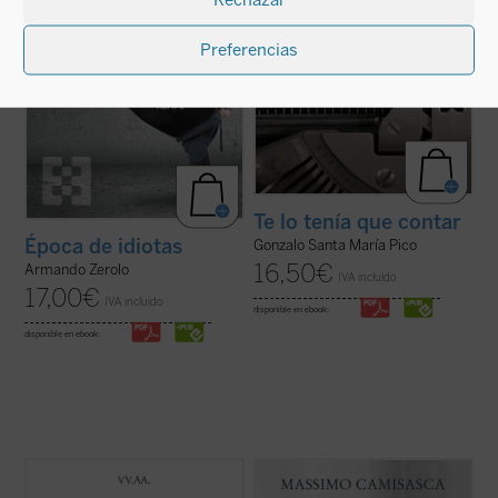
Preferencias
Te lo tenía que contar
Época de idiotas
Gonzalo Santa María Pico
16,50
€
Armando Zerolo
IVA incluido
17,00
€
IVA incluido
disponible en ebook:
disponible en ebook:
Este libro conmemora el 25 aniversario del
Don Luigi Giussani fue uno de los más
Club de Gestión de Riesgos de España
grandes educadores del siglo XX. Esta