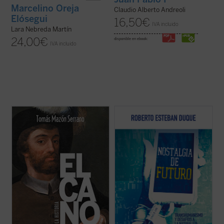
Marcelino Oreja
Claudio Alberto Andreoli
Elósegui
16,50
€
IVA incluido
Lara Nebreda Martín
24,00
€
disponible en ebook:
IVA incluido
«El lector disfrutará
ahora
de la mejor
Roberto Esteban Duque aporta un
síntesis escrita hasta la fecha sobre la
recorrido exhaustivo y escalofriante de
primera vuelta al mundo, porque Tomás se
todas las «mejoras» realizadas en los
ha superado a sí mismo». - Braulio
últimos años, dejando claras las peligrosas
Vázquez Campos, Archivo Histórico
intenciones de los transhumanistas: «crear
Provincial de Sevilla...
(ver ficha)
en el sentido que se quiera la propia ...
(ver
ficha)