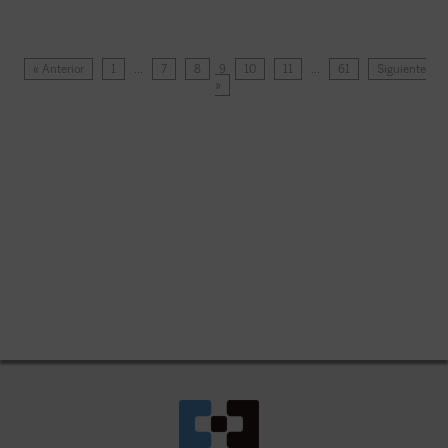
« Anterior
1
…
7
8
9
10
11
…
61
Siguiente
»