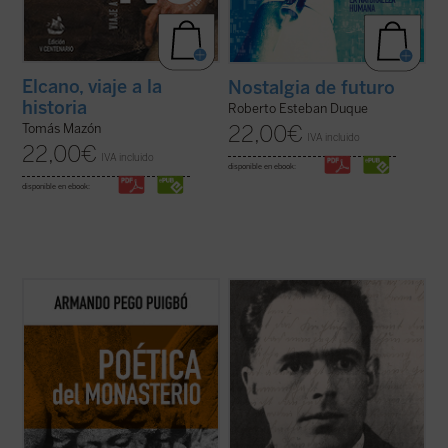
Elcano, viaje a la
Nostalgia de futuro
historia
Roberto Esteban Duque
22,00
€
Tomás Mazón
IVA incluido
22,00
€
IVA incluido
disponible en ebook:
disponible en ebook:
Poética del monasterio
reflexiona
Franz Jägerstätter, campesino austriaco,
alrededor de los espacios fundamentales
casado, padre de tres niñas y ferviente
que constituyen el horizonte social y
católico, fue ejecutado en 1943 por negarse
antropológico de las tres figuras: el hogar,
a servir en el ejército nazi. Se publican aquí
la escuela y la celda, reivindicando una
por primera vez en castellano todos los
pedagogía humanista fundada en la ...
(ver
escritos de Jägerstätter ...
(ver ficha)
ficha)