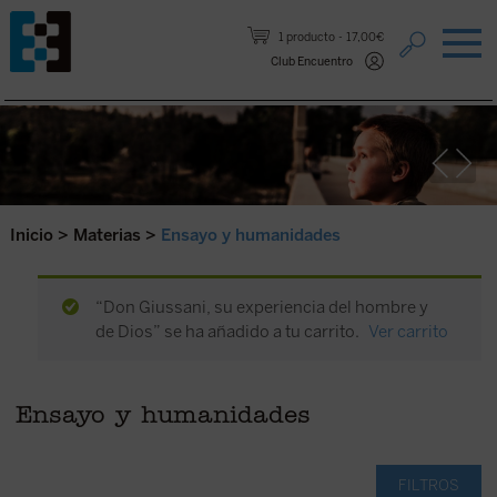
Saltar al contenido.
1 producto
17,00€
Club Encuentro
Inicio
>
Materias
>
Ensayo y humanidades
“Don Giussani, su experiencia del hombre y
de Dios” se ha añadido a tu carrito.
Ver carrito
Ensayo y humanidades
FILTROS