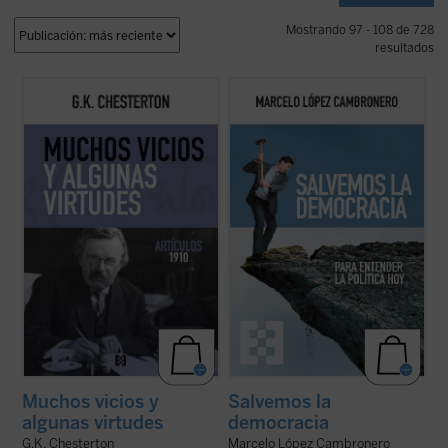
Mostrando 97 - 108 de 728
resultados
Presentamos el quinto volumen de la serie
Un breve y muy efectivo texto filosófico-
en el que encontraremos nuevamente todo
político, donde reflexiones ordenadas
el ingenio, la rapidez, profundidad y buen
eficaz e ingeniosamente sobre el poder, el
humor del autor inglés, cuyos textos de
tiempo, la revolución, la transformación de
1910 se nos presentan quizá más variados
las sociedades, el papel de las ideologías y
y combativos que otros años aunque ...
(ver
la nueva forma de hacer la ...
(ver ficha)
ficha)
Muchos vicios y
Salvemos la
algunas virtudes
democracia
G.K. Chesterton
Marcelo López Cambronero