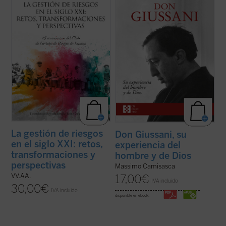
(1997). En este cuarto de siglo «la historia
obra, escrita por uno de sus más
ha sido generosa en la producción de
estrechos colaboradores a lo largo de
acontecimientos de riesgo, como si
cuarenta años, conforma una sintética
quisiera darles la razón a los fundadores
biografía espiritual que permite conocer
del ...
(ver ficha)
con precisión ...
(ver ficha)
La gestión de riesgos
Don Giussani, su
en el siglo XXI: retos,
experiencia del
transformaciones y
hombre y de Dios
perspectivas
Massimo Camisasca
VV.AA.
17,00
€
IVA incluido
30,00
€
IVA incluido
disponible en ebook: