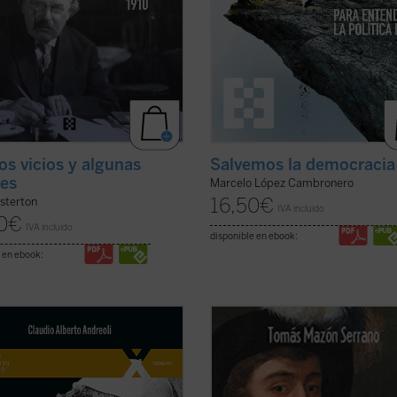
s vicios y algunas
Salvemos la democracia
des
Marcelo López Cambronero
16,50
€
sterton
IVA incluido
0
€
IVA incluido
disponible en ebook:
 en ebook:
e septiembre de 2022 fue
«El lector disfrutará
ahora
de la me
icado el Siervo de Dios Albino
síntesis escrita hasta la fecha sobre
i, quien fue papa con el nombre de
primera vuelta al mundo, porque 
ablo I, con uno de los pontificados
se ha superado a sí mismo». - Braul
eves de la historia. El autor, que ha
Vázquez Campos, Archivo Históric