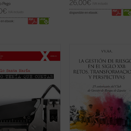
26,00
€
o Pego
IVA incluido
0
€
IVA incluido
disponible en ebook:
 en ebook:
or cuenta, con buena pluma y de
Este libro conmemora el 25 anivers
 casi epistolar, la llegada a su vida
del Club de Gestión de Riesgos de
esposa, sus hijos —entre ellos
España (1997). En este cuarto de si
go, diagnosticado con autismo—, y
historia ha sido generosa en la
muchos acontecimientos
producción de acontecimientos de r
ados en la historia reciente de
como si quisiera darles la razón a l
 ...
(ver ficha)
fundadores del ...
(ver ficha)