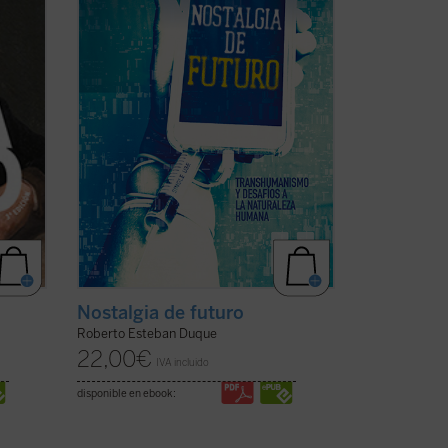
transhumanistas: «crear en el sentido
que se quiera la propia ...
(ver ficha)
Nostalgia de futuro
Roberto Esteban Duque
22,00
€
IVA incluido
disponible en ebook: