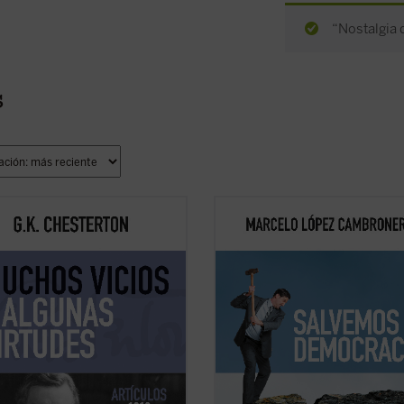
“Nostalgia d
s
tamos el quinto volumen de la
Un breve y muy efectivo texto filosó
en el que encontraremos
político, donde reflexiones ordena
ente todo el ingenio, la rapidez,
eficaz e ingeniosamente sobre el p
didad y buen humor del autor
el tiempo, la revolución, la
, cuyos textos de 1910 se nos
transformación de las sociedades, 
tan quizá más variados y
papel de las ideologías y la nueva 
ivos que otros años aunque ...
(ver
de hacer la ...
(ver ficha)