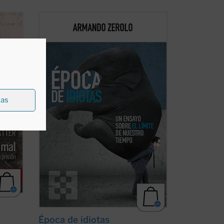
riaco,
«Hablar bien de nuestra época resulta
ente
contracultural», escribe el autor al inicio
de este ensayo. Estamos ante un libro
 Se
que procura señalar precisamente los
aspectos positivos de una sociedad que,
sin duda, está empeñada en no verlos. ...
(ver ficha)
ias
Época de idiotas