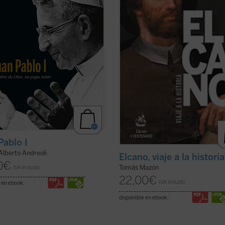
 la gracia de conocer
Provincial de Sevilla...
(ver ficha)
almente al beato ...
(ver ficha)
Pablo I
Alberto Andreoli
Elcano, viaje a la historia
0
€
Tomás Mazón
IVA incluido
22,00
€
IVA incluido
 en ebook:
disponible en ebook: