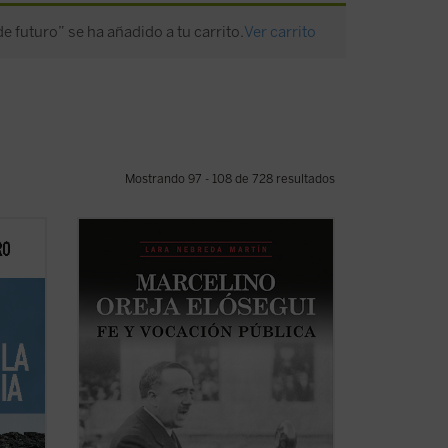
e futuro” se ha añadido a tu carrito.
Ver carrito
Mostrando 97 - 108 de 728 resultados
fico-
«Siempre quise saber más sobre la vida
das
de mi padre, a quien no conocí, ya que
oder,
fue asesinado en Mondragón el 5 de
octubre de 1934 estando mi madre
el
embarazada de su primer y único hijo; yo
forma
nací el 13 de febrero de 1935.
Hace años ...
(ver ficha)