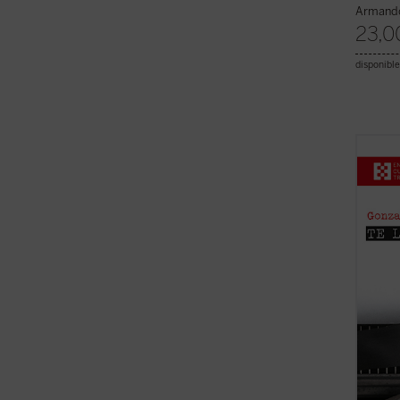
Armand
23,0
disponible
El aut
manera
de su 
Santia
otros 
enmarc
España