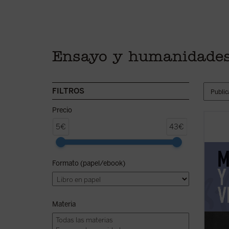
Ensayo y humanidade
FILTROS
Precio
Presen
5€
43€
serie 
nuevam
profun
Formato (papel/ebook)
inglés
presen
combat
ficha)
Materia