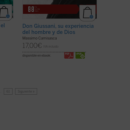
 el
Don Giussani, su experiencia
del hombre y de Dios
Massimo Camisasca
17,00
€
IVA incluido
disponible en ebook:
…
61
Siguiente »