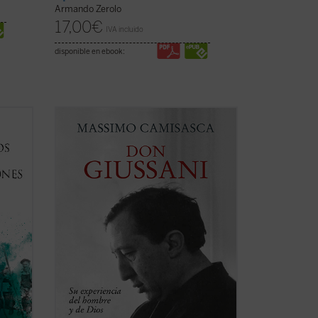
Armando Zerolo
17,00
€
IVA incluido
disponible en ebook:
ario
Don Luigi Giussani fue uno de los más
grandes educadores del siglo XX. Esta
glo «la
obra, escrita por uno de sus más
estrechos colaboradores a lo largo de
iesgo,
cuarenta años, conforma una sintética
os
biografía espiritual que permite conocer
con precisión ...
(ver ficha)