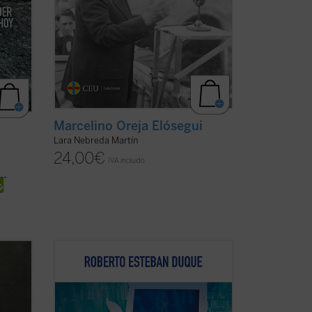
Marcelino Oreja Elósegui
Lara Nebreda Martín
24,00
€
IVA incluido
jor
Roberto Esteban Duque aporta un
 la
recorrido exhaustivo y escalofriante de
Tomás
todas las «mejoras» realizadas en los
io
últimos años, dejando claras las
o
peligrosas intenciones de los