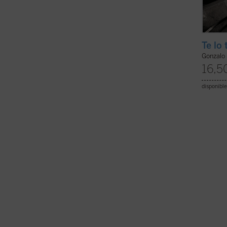
Te lo
Gonzalo 
16,5
disponible