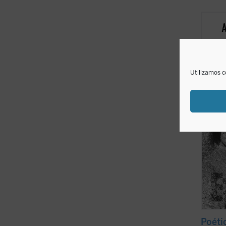
Poétic
alrede
que co
antrop
hogar,
una pe
Utilizamos c
...
(ver 
Poéti