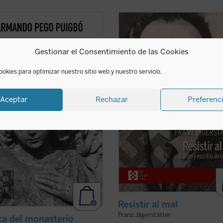
a del monasterio
reflexiona
Franz Jägerstätter, campesino aust
dor de los espacios fundamentales
casado, padre de tres niñas y fervi
nstituyen el horizonte social y
católico, fue ejecutado en 1943 por
Gestionar el Consentimiento de las Cookies
ológico de las tres figuras: el
negarse a servir en el ejército nazi.
 la escuela y la celda, reivindicando
publican aquí por primera vez en
dagogía humanista fundada en la
castellano todos los escritos de
ookies para optimizar nuestro sitio web y nuestro servicio.
ficha)
Jägerstätter ...
(ver ficha)
Aceptar
Rechazar
Preferenc
Resistir al mal
Franz Jägerstätter
ca del monasterio