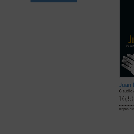
tenido
person
Juan 
Claudio 
16,5
disponible