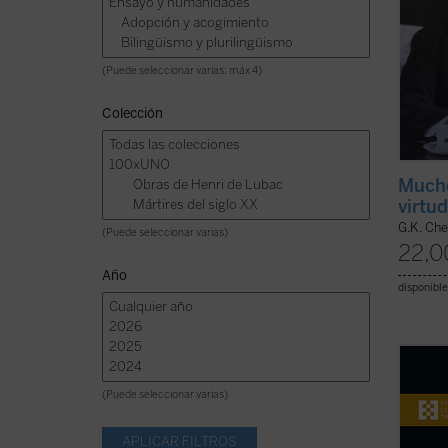
(Puede seleccionar varias: máx 4)
Colección
Mucho
virtu
G.K. Che
(Puede seleccionar varias)
22,0
Año
disponible
El 4 d
beatif
(Puede seleccionar varias)
Lucian
Juan P
más br