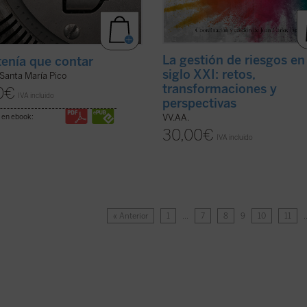
La gestión de riesgos en
 tenía que contar
siglo XXI: retos,
Santa María Pico
transformaciones y
0
€
IVA incluido
perspectivas
 en ebook:
VV.AA.
30,00
€
IVA incluido
« Anterior
1
…
7
8
9
10
11