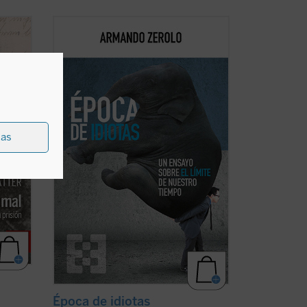
riaco,
«Hablar bien de nuestra época resulta
ente
contracultural», escribe el autor al inicio
de este ensayo. Estamos ante un libro
 Se
que procura señalar precisamente los
aspectos positivos de una sociedad que,
sin duda, está empeñada en no verlos. ...
(ver ficha)
ias
Época de idiotas