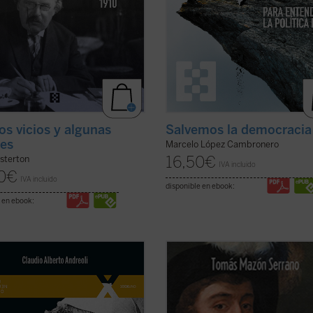
s vicios y algunas
Salvemos la democracia
des
Marcelo López Cambronero
16,50
€
sterton
IVA incluido
0
€
IVA incluido
disponible en ebook:
 en ebook:
e septiembre de 2022 fue
«El lector disfrutará
ahora
de la me
icado el Siervo de Dios Albino
síntesis escrita hasta la fecha sobre
i, quien fue papa con el nombre de
primera vuelta al mundo, porque 
ablo I, con uno de los pontificados
se ha superado a sí mismo». - Braul
eves de la historia. El autor, que ha
Vázquez Campos, Archivo Históric