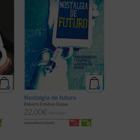
transhumanistas: «crear en el sentido
que se quiera la propia ...
(ver ficha)
Nostalgia de futuro
Roberto Esteban Duque
22,00
€
IVA incluido
disponible en ebook: