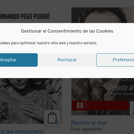
a del monasterio
reflexiona
Franz Jägerstätter, campesino aust
dor de los espacios fundamentales
casado, padre de tres niñas y fervi
nstituyen el horizonte social y
católico, fue ejecutado en 1943 por
Gestionar el Consentimiento de las Cookies
ológico de las tres figuras: el
negarse a servir en el ejército nazi.
 la escuela y la celda, reivindicando
publican aquí por primera vez en
dagogía humanista fundada en la
castellano todos los escritos de
ookies para optimizar nuestro sitio web y nuestro servicio.
ficha)
Jägerstätter ...
(ver ficha)
Aceptar
Rechazar
Preferenc
Resistir al mal
Franz Jägerstätter
ca del monasterio