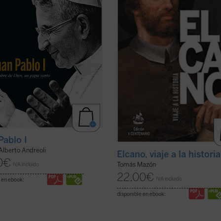
 la gracia de conocer
Provincial de Sevilla...
(ver ficha)
almente al beato ...
(ver ficha)
Pablo I
Alberto Andreoli
Elcano, viaje a la historia
0
€
Tomás Mazón
IVA incluido
22,00
€
IVA incluido
 en ebook:
disponible en ebook: