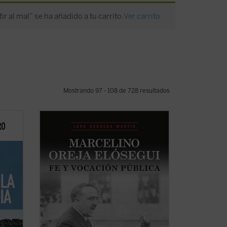
ir al mal” se ha añadido a tu carrito.
Ver carrito
Mostrando 97 - 108 de 728 resultados
fico-
«Siempre quise saber más sobre la vida
das
de mi padre, a quien no conocí, ya que
oder,
fue asesinado en Mondragón el 5 de
octubre de 1934 estando mi madre
el
embarazada de su primer y único hijo; yo
forma
nací el 13 de febrero de 1935.
Hace años ...
(ver ficha)