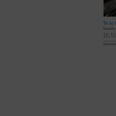
Te lo
Gonzalo 
16,5
disponible