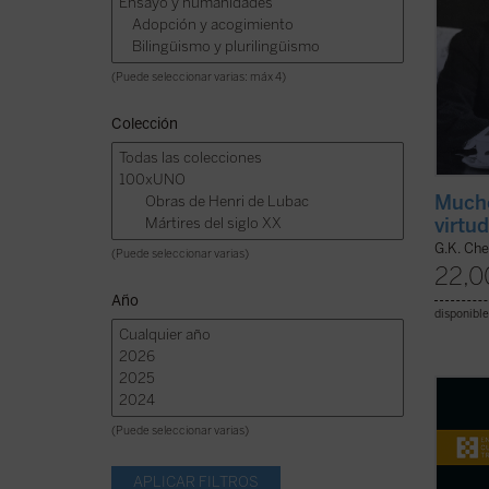
(Puede seleccionar varias: máx 4)
Colección
Mucho
virtu
G.K. Che
(Puede seleccionar varias)
22,0
Año
disponible
El 4 d
beatif
(Puede seleccionar varias)
Lucian
Juan P
más br