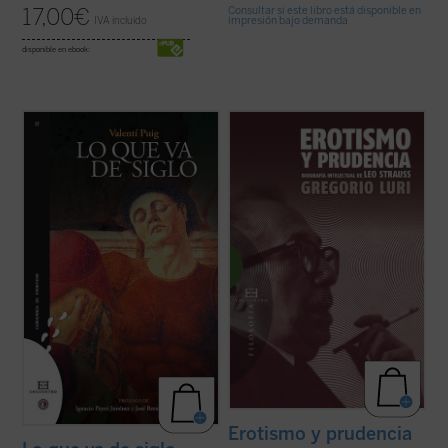
Consultar si este libro está disponible en
17,00
€
impresión bajo demanda
IVA incluido
disponible en ebook:
El caudal imaginativo, en la primera década
¿Quién era Leo Strauss y qué decía
del siglo XXI, es incesante [...]. Al mirar a
exactamente? Hay quienes se jactan de
nuestro alrededor es como si
haber descubierto el «indiscutible carácter
estuviéramos entre los vestigios de una
falocrático» de su filosofía, quienes lo ven
cultura ya obsoleta y en retroceso,
como el constructor moderno del «mito de
mientras todo un mundo de nuevas formas
la tradición» y quienes alimentan ...
(ver
quisiera ...
(ver ficha)
ficha)
Erotismo y prudencia