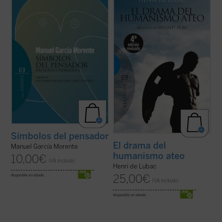
pueden representar adecuadamente el
semblanza espiritual de las filosofías de
peculiar acto de filosofar, no es reflexionar
Comte, Feuerbach y Nietzsche. Su
sobre un asunto quizás curioso y
fundamento común sería la negación de
entretenido [...]. Lejos de ello, los ensayos
Dios y su objetivo principal el
que aquí se reúnen muestran que el ...
(ver
aniquilamiento de la persona humana.
ficha)
Frente a ellos, Dostoievski ...
(ver ficha)
Símbolos del pensador
El drama del
Manuel García Morente
humanismo ateo
10,00
€
IVA incluido
Henri de Lubac
25,00
€
disponible en ebook:
IVA incluido
disponible en ebook: