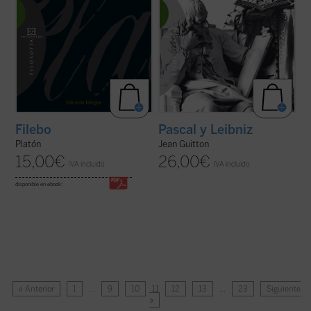
Filebo
Pascal y Leibniz
Platón
Jean Guitton
15,00
€
26,00
€
IVA incluido
IVA incluido
disponible en ebook:
« Anterior
1
…
9
10
11
12
13
…
23
Siguiente
»