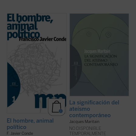
El proceso reduccionista al que se ha visto
El análisis de las características propias
sometida la política, convertida en una pura
del ateísmo contemporáneo, y la
relación de poder, se ha solapado
advertencia de la doble incoherencia en
paradójicamente con una Sociedad
que necesariamente incurre, llevan a
despolitizada
y un Estado
desapoderado
.
Jacques Maritain a reconocer el hecho,
También con la perversa ...
(ver ficha)
solo en apariencia paradójico, de que
semejante ...
(ver ficha)
La significación del
ateísmo
contemporáneo
El hombre, animal
Jacques Maritain
político
NO DISPONIBLE
TEMPORALMENTE
F. Javier Conde