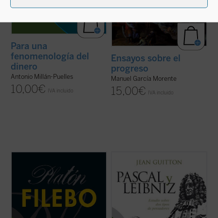
Para una
fenomenología del
Ensayos sobre el
dinero
progreso
Antonio Millán-Puelles
Manuel García Morente
10,00
€
15,00
€
IVA incluido
IVA incluido
En el
Filebo
, con independencia de cuál
Jean Guitton resucita en este libro el
creamos que es su tema principal, Platón
género antiguo del paralelo, buscando
presenta de un modo minucioso su
afinidades y diferencias entre dos espíritus
doctrina del placer; en particular, del placer
comparables: Pascal y Leibniz. Ambos son
corporal. La finura analítica de la que hace
matemáticos, metafísicos y pensadores
gala en este diálogo tardío le ...
(ver ficha)
religiosos. Pero a la vez se oponen en ...
(ver ficha)