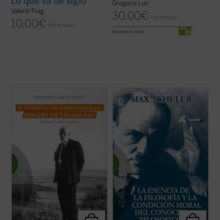
Lo que va de siglo
Gregorio Luri
Valentí Puig
30,00
€
IVA incluido
10,00
€
IVA incluido
disponible en ebook:
El problema del sobrenatural
fin del hombre
«En este volumen se ofrecen tres escritos
y su deseo ha sido una de las cuestiones
de Max Scheler, compuestos entre el año
centrales en la obra de Miguel de Unamuno,
1911 y 1917, titulados:
La esencia de la
acaso la que articule todo su pensamiento.
filosofía y la condición moral del conocer
Y probablemente haya que considerarlo
filosófico
,
Fenomenología y teoría del
como un pionero del que ...
(ver ficha)
conocimiento
y
La ...
(ver ficha)