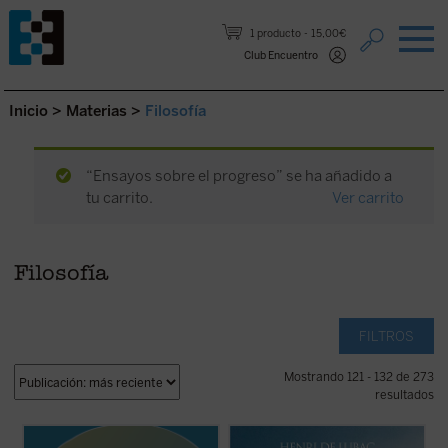
Saltar al contenido.
1 producto
15,00€
Club Encuentro
Inicio
>
Materias
>
Filosofía
“Ensayos sobre el progreso” se ha añadido a
tu carrito.
Ver carrito
Filosofía
FILTROS
Mostrando 121 - 132 de 273
resultados
«Meditar sobre los símbolos estéticos que
De Lubac elabora una penetrante