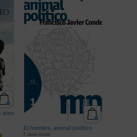
as de
visto sometida la política, convertida en
una pura relación de poder, se ha
ón de
solapado paradójicamente con una
Sociedad
despolitizada
y un Estado
na.
desapoderado
. También con la perversa
cha)
...
(ver ficha)
 ateo
El hombre, animal político
F. Javier Conde