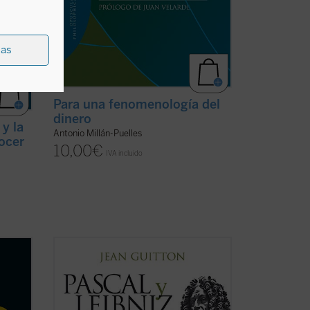
ias
Para una fenomenología del
dinero
 y la
Antonio Millán-Puelles
ocer
10,00
€
IVA incluido
cuál
Jean Guitton resucita en este libro el
Platón
género antiguo del paralelo, buscando
afinidades y diferencias entre dos
el
espíritus comparables: Pascal y Leibniz.
de la
Ambos son matemáticos, metafísicos y