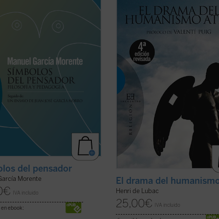
ueden representar adecuadamente
semblanza espiritual de las filosofí
liar acto de filosofar, no es
Comte, Feuerbach y Nietzsche. Su
ionar sobre un asunto quizás
fundamento común sería la negaci
 y entretenido [...]. Lejos de ello,
Dios y su objetivo principal el
sayos que aquí se reúnen muestran
aniquilamiento de la persona huma
...
(ver ficha)
Frente a ellos, Dostoievski ...
(ver fi
los del pensador
García Morente
El drama del humanismo
0
€
Henri de Lubac
IVA incluido
25,00
€
IVA incluido
 en ebook: