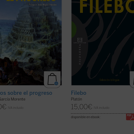
ogreso y hacer ver que la moderna
que hace gala en este diálogo tardío 
ia progresista supone una fe ...
(ver
(ver ficha)
os sobre el progreso
Filebo
García Morente
Platón
0
€
15,00
€
IVA incluido
IVA incluido
disponible en ebook: