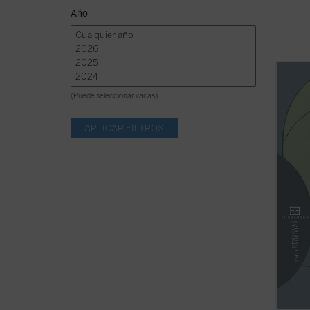
Año
El aná
del at
(Puede seleccionar varias)
advert
que ne
Jacque
solo e
semeja