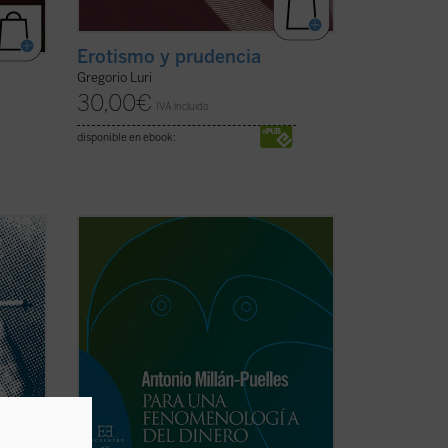
Erotismo y prudencia
Gregorio Luri
30,00
€
IVA incluido
disponible en ebook:
scritos
Prólogo de Juan Velarde
el año
la
«En tanto que, sin dejar de ser un hecho
onocer
material, es también el dinero una
el
creación del espíritu, no cabe
considerarlo a la manera de un excitante
o estímulo unívocamente determinativo
de la conducta humana. ...
(ver ficha)