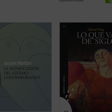
disponible en ebook:
lisis de las características propias
El caudal imaginativo, en la primer
eísmo contemporáneo, y la
década del siglo XXI, es incesante [..
encia de la doble incoherencia en
mirar a nuestro alrededor es como 
cesariamente incurre, llevan a
estuviéramos entre los vestigios d
s Maritain a reconocer el hecho,
cultura ya obsoleta y en retroceso,
n apariencia paradójico, de que
mientras todo un mundo de nuevas
nte ...
(ver ficha)
formas quisiera ...
(ver ficha)