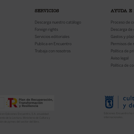
SERVICIOS
AYUDA E
Descarga nuestro catálogo
Proceso de 
Foreign rights
Descarga de
Servicios editoriales
Gastos y plaz
Publica en Encuentro
Permisos de 
Trabaja con nosotros
Política de p
Aviso legal
Política de c
Ediciones Encuentro ha r
l en Ediciones Encuentro, S.A. anualidad
internacionales.
nto de la Lectura, Ministerio de Cultura y
ón de pymes del sector del libro.