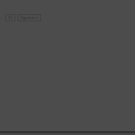
…
23
Siguiente »