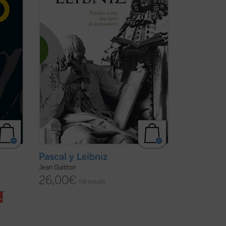
le ...
pensadores religiosos. Pero a la vez se
oponen en ...
(ver ficha)
Pascal y Leibniz
Jean Guitton
26,00
€
IVA incluido