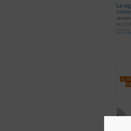
La si
cont
Jacques 
NO DI
Consultar 
bajo dem
El pro
hombre
cuesti
de Una
su pe
que co
que ...