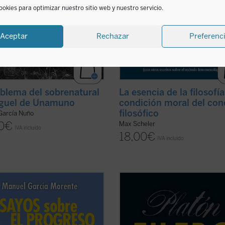
ookies para optimizar nuestro sitio web y nuestro servicio.
Aceptar
Rechazar
Preferenc
oblema del sobrenatural
La esencia de la filosofía
iguel de Unamuno
condición moral del con
filosófico
García Nuño
0
€
Max Scheler
IVA incluido
18,00
€
IVA incluido
o de Juan Miguel Palacios
En el
Filebo
, con independencia de 
creamos que es su tema principal, 
or de estos
Ensayos sobre el
presenta de un modo minucioso su
eso
se propone un doble objetivo en
doctrina del placer; en particular, d
 conseguir una definición esencial
placer corporal. La finura analítica 