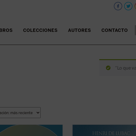
IBROS
COLECCIONES
AUTORES
CONTACTO
“Lo que va
ar sobre los símbolos estéticos
De Lubac elabora una penetrante