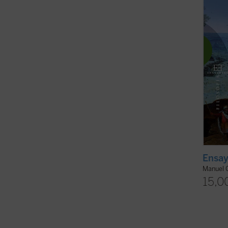
del pr
creenc
ficha)
Ensay
Manuel 
15,0