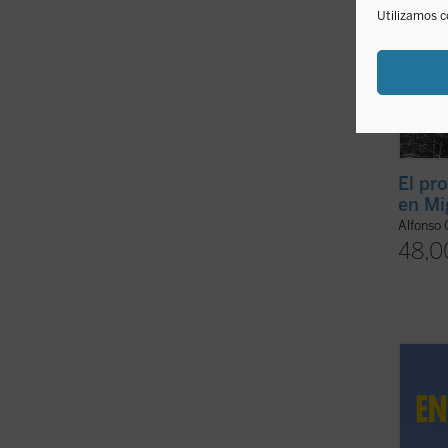
Utilizamos c
El pr
en M
Alfonso 
48,0
Prólog
El aut
progr
ellos: