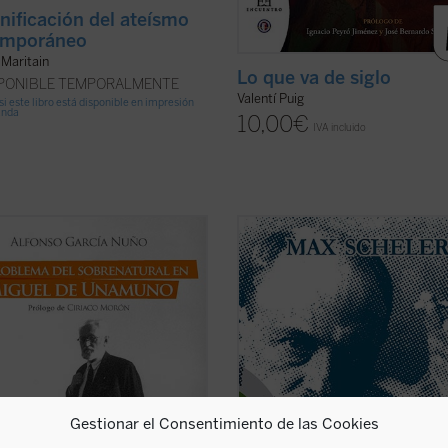
gnificación del ateísmo
emporáneo
Maritain
Lo que va de siglo
SPONIBLE TEMPORALMENTE
Valentí Puig
si este libro está disponible en impresión
anda
10,00
€
IVA incluido
blema del sobrenatural
fin del
«En este volumen se ofrecen tres e
 y su deseo ha sido una de las
de Max Scheler, compuestos entre 
ones centrales en la obra de Miguel
1911 y 1917, titulados:
La esencia de 
muno, acaso la que articule todo
filosofía y la condición moral del c
nsamiento. Y probablemente haya
filosófico
,
Fenomenología y teoría d
nsiderarlo como un pionero del
conocimiento
y
La ...
(ver ficha)
(ver ficha)
Gestionar el Consentimiento de las Cookies