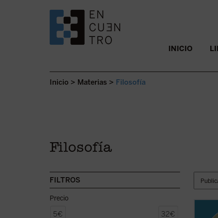
SALTAR AL CONTENIDO.
INICIO
L
Inicio
>
Materias
>
Filosofía
Filosofía
FILTROS
Precio
«Medit
5€
32€