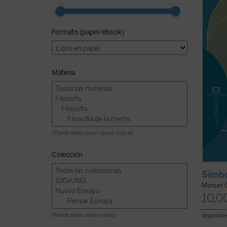
que p
el pecu
reflex
Formato (papel/ebook)
curioso
los en
que el 
Materia
(Puede seleccionar varias: máx 4)
Colección
Símbo
Manuel 
10,0
(Puede seleccionar varias)
disponible