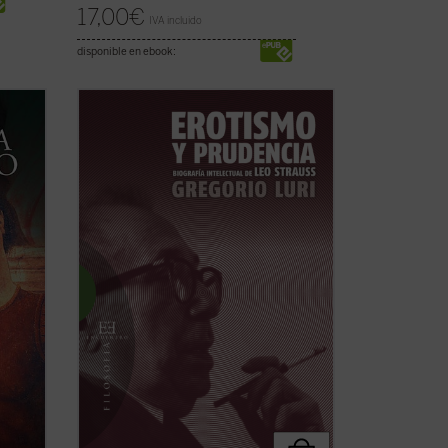
17,00
€
IVA incluido
disponible en ebook:
a
¿Quién era Leo Strauss y qué decía
.]. Al
exactamente? Hay quienes se jactan de
si
haber descubierto el «indiscutible
e una
carácter falocrático» de su filosofía,
quienes lo ven como el constructor
moderno del «mito de la tradición» y
quienes alimentan ...
(ver ficha)